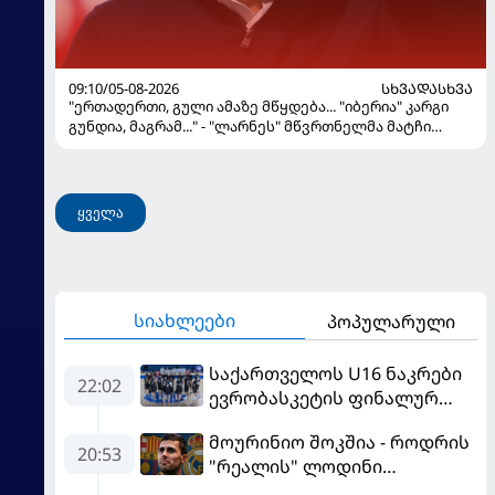
09:10/05-08-2026
ᲡᲮᲕᲐᲓᲐᲡᲮᲕᲐ
"ერთადერთი, გული ამაზე მწყდება... "იბერია" კარგი
გუნდია, მაგრამ..." - "ლარნეს" მწვრთნელმა მატჩი
შეაფასა და თბილისში თავდაჯერებული გუნდი
მოჰყავს
ყველა
სიახლეები
პოპულარული
საქართველოს U16 ნაკრები
22:02
ევრობასკეტის ფინალურ
ეტაპზე – A დივიზიონში
მოურინიო შოკშია - როდრის
ასპარეზობას იწყებს
20:53
"რეალის" ლოდინი
მობეზრდა და