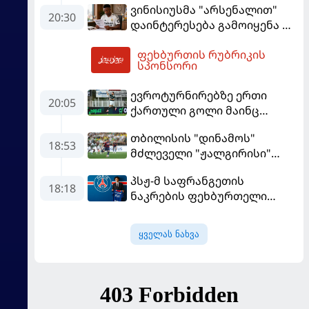
ვინისიუსმა "არსენალით"
"ბარსელონაში" გადადის
20:30
დაინტერესება გამოიყენა და
"რეალთან" კონტრაქტი
ფეხბურთის რუბრიკის
მომგებიანად გააგრძელა
04:02
სპონსორი
ევროტურნირებზე ერთი
20:05
ქართული გოლი მაინც
გავიდა
თბილისის "დინამოს"
18:53
მძლეველი "ჟალგირისი"
სახლში "ჰაიდუკთან"
პსჟ-მ საფრანგეთის
განადგურდა
18:18
ნაკრების ფეხბურთელი
დაიმატა
ყველას ნახვა