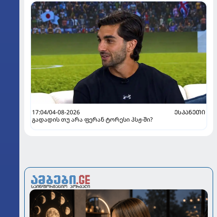
17:04/04-08-2026
ᲔᲡᲞᲐᲜᲔᲗᲘ
გადადის თუ არა ფერან ტორესი პსჟ-ში?