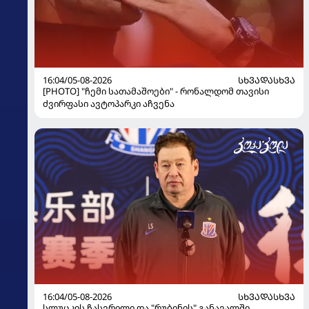
16:04/05-08-2026
ᲡᲮᲕᲐᲓᲐᲡᲮᲕᲐ
[PHOTO] "ჩემი სათამაშოები" - რონალდომ თავისი
ძვირფასი ავტოპარკი აჩვენა
16:04/05-08-2026
ᲡᲮᲕᲐᲓᲐᲡᲮᲕᲐ
სლუცკის ჩასვრილი და "რუბინის" განავალში