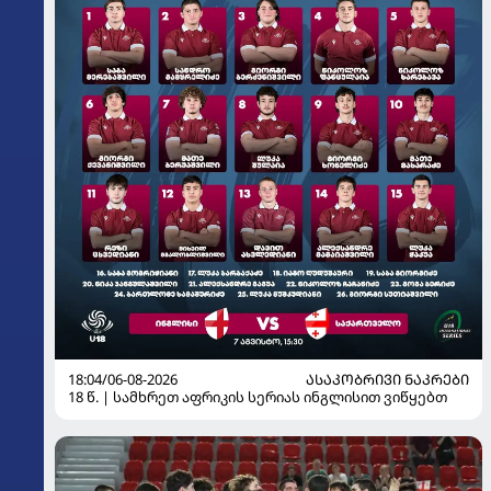
18:04/06-08-2026
ᲐᲡᲐᲙᲝᲑᲠᲘᲕᲘ ᲜᲐᲙᲠᲔᲑᲘ
18 წ. | სამხრეთ აფრიკის სერიას ინგლისით ვიწყებთ