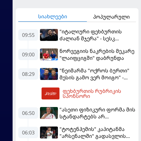
სიახლეები
პოპულარული
"იტალიური ფეხბურთის
09:55
ძალიან მჯერა" - სესკ
ფაბრეგასი
ნორვეგიის ნაკრების მეკარე
09:00
"ლაიფციგში" დაბრუნდა
"ნეიმარმა "ოქროს ბურთი"
08:29
მესის გამო ვერ მოიგო" -
ბრაზილიელის ყოფილი
ფეხბურთის რუბრიკის
აგენტი
10:40
სპონსორი
"ასეთი ფიზიკური ფორმა მის
06:50
სტანდარტებს არ
შეეფერება" - მოურინიომ
"ტოტენჰემის" კაპიტანმა
"რეალის" ახალწვეული
06:03
"არსენალში" გადასვლის
გააკრიტიკა