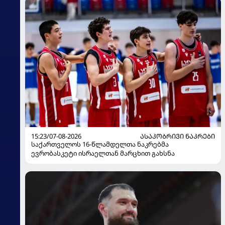
15:23/07-08-2026
ᲐᲡᲐᲙᲝᲑᲠᲘᲕᲘ ᲜᲐᲙᲠᲔᲑᲘ
საქართველოს 16-წლამდელთა ნაკრებმა
ევრობასკეტი ისრაელთან მარცხით გახსნა