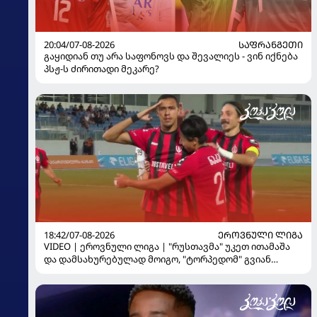
20:04/07-08-2026
ᲡᲐᲤᲠᲐᲜᲒᲔᲗᲘ
გაყიდიან თუ არა საფონოვს და შევალიეს - ვინ იქნება
პსჟ-ს ძირითადი მეკარე?
18:42/07-08-2026
ᲔᲠᲝᲕᲜᲣᲚᲘ ᲚᲘᲒᲐ
VIDEO | ეროვნული ლიგა | "რუსთავმა" უკეთ ითამაშა
და დამსახურებულად მოიგო, "ტორპედომ" გვიან
გაიღვიძა...