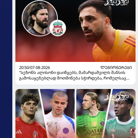
20:50/07-08-2026
ᲚᲔᲒᲘᲝᲜᲔᲠᲔᲑᲘ
"სეზონს ალისონი დაიწყებს, მამარდაშვილს შანსის
გამოსაყენებლად მოთმინება სჭირდება, რომელსაც
100%-ით მიიღებს" - განაცხადა "ლივერპულის"
ყოფილმა მეკარემ