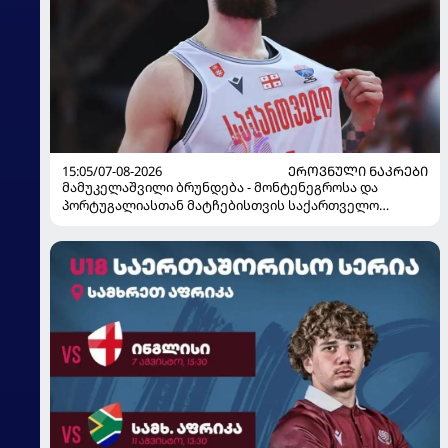
15:05/07-08-2026
ᲔᲠᲝᲕᲜᲣᲚᲘ ᲜᲐᲙᲠᲔᲑᲘ
მამუკელაშვილი ბრუნდება - მონტენეგროსა და
პორტუგალიასთან მატჩებისთვის საქართველო
მზადებას 15 კალათბურთელით იწყებს