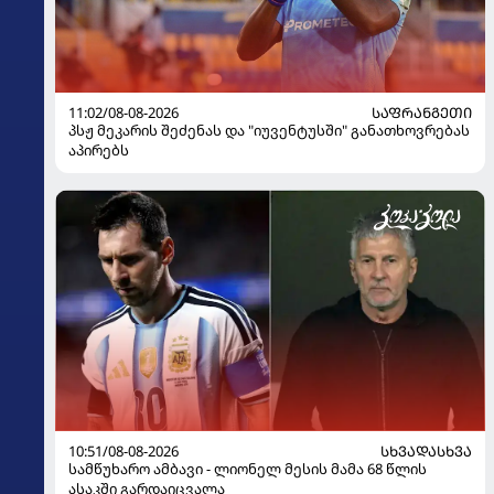
11:02/08-08-2026
ᲡᲐᲤᲠᲐᲜᲒᲔᲗᲘ
პსჟ მეკარის შეძენას და "იუვენტუსში" განათხოვრებას
აპირებს
10:51/08-08-2026
ᲡᲮᲕᲐᲓᲐᲡᲮᲕᲐ
სამწუხარო ამბავი - ლიონელ მესის მამა 68 წლის
ასაკში გარდაიცვალა