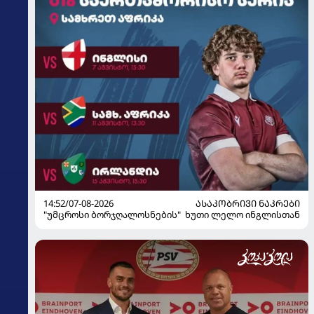
14:52/07-08-2026
ᲐᲡᲐᲙᲝᲑᲠᲘᲕᲘ ᲜᲐᲙᲠᲔᲑᲘ
"უმცროსი ბორჯღალოსნების" ხუთი ლელო ინგლისთან