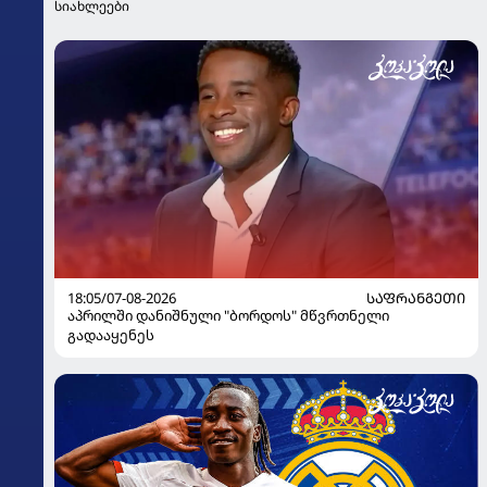
სიახლეები
18:05/07-08-2026
ᲡᲐᲤᲠᲐᲜᲒᲔᲗᲘ
აპრილში დანიშნული "ბორდოს" მწვრთნელი
გადააყენეს