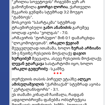
"კრილია სოვეტოვის" რიგებში ჯერ არ
გამოჩენილა
გიორგი ლორია
, ქართველი
მეკარის გუნდმა სტუმრად 3:2 მოუგო
"ტამბოვს".
მოსკოვის "სპარტაკმა" სტუმრად
ტრავმირებული
ჯანო ანანიძის
გარეშეც
იოლად აჯობა "ვოლგას" - 7:0.
არმავირის "ტორპედო" შინ 0:1 დამარცხდა
"ლოკომოტივთან".
ირაკლი ჭეჟიამ
შეუცვლელად ითამაშა, ხოლო
ზურაბ არზიანი
59-ე წუთზე რუსეთის მოქალაქე
დავით
ხურციძემ
შეცვალა, ასევე რუსეთის მოქალაქე
ლევან ჯღარკავა
სასტარტოში იყო, ხოლო
ირაკლი გეფერიძე
- სკამზე.
* * *
თურქეთის თასის პირველ ეტაპზე
ალეკო
ამისულაშვილის
"ქარშიაქამ" სტუმრად აჯობა
"კურტალანსფორს" - 3:1.
ეს თამაში კინაღამ ჩაიშალა, რადგან
ადგილობრივმა ფანებმა ობსტრუქცია
მოუწყვეს თურქეთის ჰიმნს, პოლიციამ