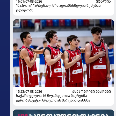
16:01/07-08-2026
ᲘᲢᲐᲚᲘᲐ
"ნაპოლი" "არსენალის" თავდამსხმელის შეძენას
ცდილობს
15:23/07-08-2026
ᲐᲡᲐᲙᲝᲑᲠᲘᲕᲘ ᲜᲐᲙᲠᲔᲑᲘ
საქართველოს 16-წლამდელთა ნაკრებმა
ევრობასკეტი ისრაელთან მარცხით გახსნა