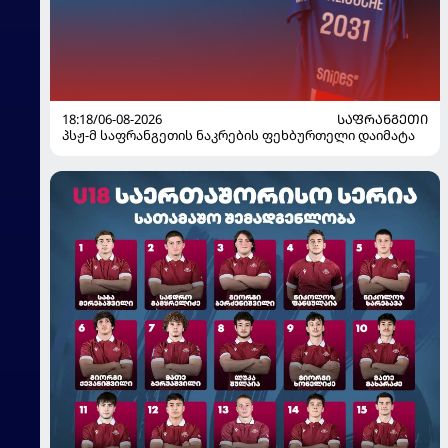
18:18/06-08-2026
ᲡᲐᲤᲠᲐᲜᲒᲔᲗᲘ
პსჟ-მ საფრანგეთის ნაკრების ფეხბურთელი დაიმატა