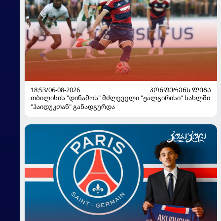
18:53/06-08-2026
ᲙᲝᲜᲤᲔᲠᲔᲜᲡ ᲚᲘᲒᲐ
თბილისის "დინამოს" მძლეველი "ჟალგირისი" სახლში
"ჰაიდუკთან" განადგურდა