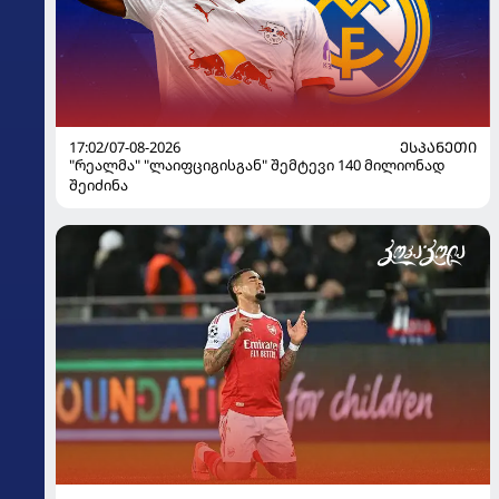
17:02/07-08-2026
ᲔᲡᲞᲐᲜᲔᲗᲘ
"რეალმა" "ლაიფციგისგან" შემტევი 140 მილიონად
შეიძინა