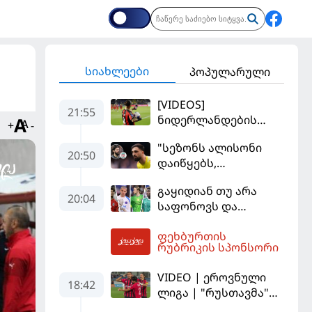
სიახლეები
პოპულარული
[VIDEOS]
21:55
ნიდერლანდების
+
-
ჩემპიონატი
"სეზონს ალისონი
იეგოიანის გოლით
20:50
დაიწყებს,
გაიხსნა - ის მატჩის
მამარდაშვილს
MVP გახდა
გაყიდიან თუ არა
შანსის
20:04
საფონოვს და
გამოსაყენებლად
შევალიეს - ვინ
მოთმინება
ფეხბურთის
იქნება პსჟ-ს
სჭირდება,
05:54
რუბრიკის სპონსორი
ძირითადი მეკარე?
რომელსაც 100%-ით
მიიღებს" - განაცხადა
VIDEO | ეროვნული
18:42
"ლივერპულის"
ლიგა | "რუსთავმა"
ყოფილმა მეკარემ
უკეთ ითამაშა და