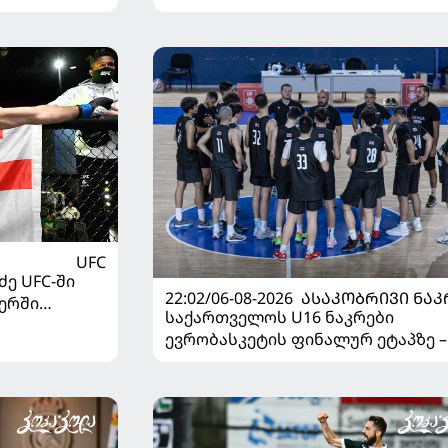
გადავიდა
UFC
ე UFC-ში
22:02/06-08-2026
ᲐᲡᲐᲙᲝᲑᲠᲘᲕᲘ ᲜᲐᲙ
ერში
საქართველოს U16 ნაკრები
ევრობასკეტის ფინალურ ეტაპზე –
დივიზიონში ასპარეზობას იწყებს