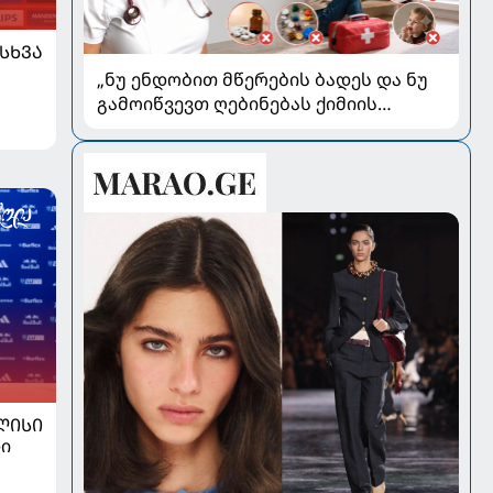
ᲡᲮᲕᲐ
„ნუ ენდობით მწერების ბადეს და ნუ
გამოიწვევთ ღებინებას ქიმიის
გადაყლაპვისას“ - როგორ ვიხსნათ
ბავშვი კრიტიკულ სიტუაციაში,
პედიატრ სალომე ახვლედიანის
რჩევები
ᲚᲘᲡᲘ
ი