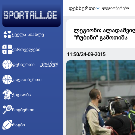
ᲤᲔᲮᲑᲣᲠᲗᲘ
ლეგიონერები
ლეგიონი: ალადაშვილ
ᲧᲕᲔᲚᲐ ᲡᲘᲐᲮᲚᲔ
"რუბინი" გამოთიშა
ᲥᲐᲠᲗᲕᲔᲚᲔᲑᲘ
11:50/24-09-2015
ᲤᲔᲮᲑᲣᲠᲗᲘ
ᲙᲐᲚᲐᲗᲑᲣᲠᲗᲘ
ᲭᲘᲓᲐᲝᲑᲐ
ᲩᲝᲒᲑᲣᲠᲗᲘ
ᲠᲐᲒᲑᲘ