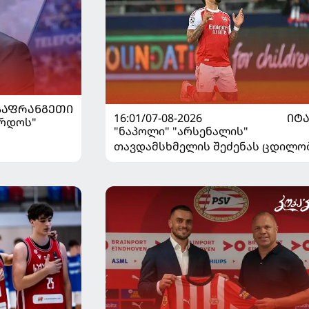
ᲡᲐᲤᲠᲐᲜᲒᲔᲗᲘ
16:01/07-08-2026
ᲘᲢ
ორდოს"
"ნაპოლი" "არსენალის"
თავდამსხმელის შეძენას ცდილო