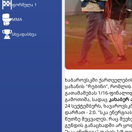
ᲤᲝᲠᲛᲣᲚᲐ 1
MMA
ᲡᲮᲕᲐᲓᲐᲡᲮᲕᲐ
ხაბაროვსკში ქართველების
ყაზანის "რუბინი", რომლი
გათამაშებას 1/16-ფინალიდ
გამოთიშა, სადაც
კახაბერ
24 სექტემბერს, ხავაროვს
დარჩათ - 2:0. "სკა ენერგ
წუთზე შეცვალეს. რაც შეეხ
გუნდის განაცხადში არ ყო
"სკა ენერგია" თასის 1/8 ფ