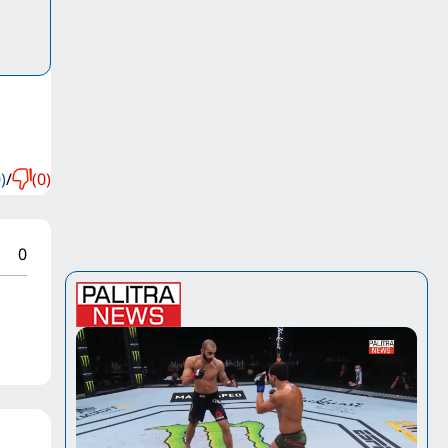
)
/
(0)
0