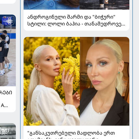
ანდროგინული შარმი და "ბიჭური"
სტილი: ლოლი ბაჰია - თანამედროვე
მოდის ახალი ფავორიტი
ᲠᲔᲑᲘ
 A
"განსაკუთრებული მადლობა ერთ