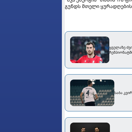
გუნდს მთელი ყურადღების 
ყველაზე ძვ
ჩემპიონატშ
საბა კვი