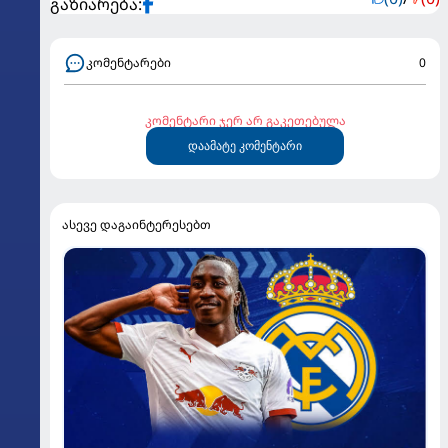
გაზიარება:
კომენტარები
0
კომენტარი ჯერ არ გაკეთებულა
დაამატე კომენტარი
ასევე დაგაინტერესებთ