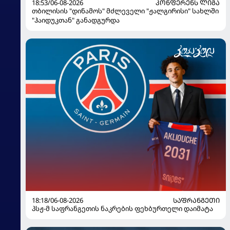
18:53/06-08-2026
ᲙᲝᲜᲤᲔᲠᲔᲜᲡ ᲚᲘᲒᲐ
თბილისის "დინამოს" მძლეველი "ჟალგირისი" სახლში
"ჰაიდუკთან" განადგურდა
18:18/06-08-2026
ᲡᲐᲤᲠᲐᲜᲒᲔᲗᲘ
პსჟ-მ საფრანგეთის ნაკრების ფეხბურთელი დაიმატა