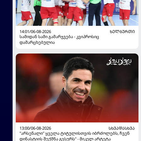
14:01/06-08-2026
ᲮᲔᲚᲑᲣᲠᲗᲘ
სამიდან სამი გამარჯვება - კვიპროსიც
დამარცხებულია
13:00/06-08-2026
ᲡᲮᲕᲐᲓᲐᲡᲮᲕᲐ
"არსენალი" ყველა ტიტულისთვის იბრძოლებს, ჩვენ
დინასტიის შექმნა გვსურს" - მიკელ არტეტა