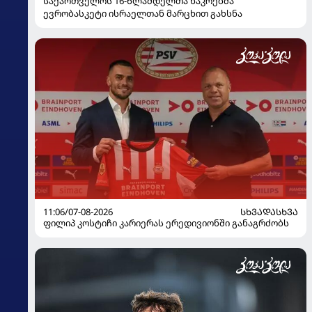
საქართველოს 16-წლამდელთა ნაკრებმა
ევრობასკეტი ისრაელთან მარცხით გახსნა
11:06/07-08-2026
ᲡᲮᲕᲐᲓᲐᲡᲮᲕᲐ
ფილიპ კოსტიჩი კარიერას ერედივიონში განაგრძობს