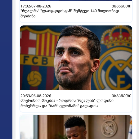
17:02/07-08-2026
ᲔᲡᲞᲐᲜᲔᲗᲘ
"რეალმა" "ლაიფციგისგან" შემტევი 140 მილიონად
შეიძინა
20:53/06-08-2026
ᲔᲡᲞᲐᲜᲔᲗᲘ
მოურინიო შოკშია - როდრის "რეალის" ლოდინი
მობეზრდა და "ბარსელონაში" გადადის