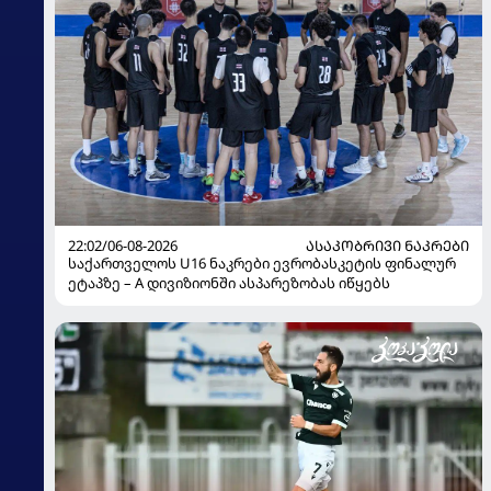
22:02/06-08-2026
ᲐᲡᲐᲙᲝᲑᲠᲘᲕᲘ ᲜᲐᲙᲠᲔᲑᲘ
საქართველოს U16 ნაკრები ევრობასკეტის ფინალურ
ეტაპზე – A დივიზიონში ასპარეზობას იწყებს