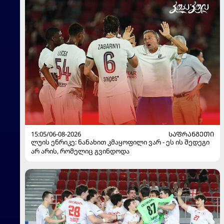
15:05/06-08-2026
ᲡᲐᲤᲠᲐᲜᲒᲔᲗᲘ
ლუის ენრიკე: ნანახით კმაყოფილი ვარ - ეს ის შედეგი
არ არის, რომელიც გვინდოდა