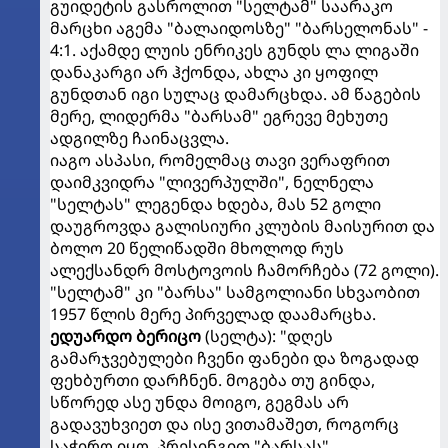
გუიდეტის გასროლით "სელტამ" საარაკო
მარცხი აგემა "ბალაიდოსზე" "ბარსელონას" -
4:1. აქამდე ლუის ენრიკეს გუნდს ლა ლიგაში
დანაკარგი არ ჰქონდა, ახლა კი ყოფილ
გუნდთან იგი სულაც დამარცხდა. ამ წაგების
მერე, ლიდერმა "ბარსამ" ეგრევე მეხუთე
ადგილზე ჩაინაცვლა.
იაგო ასპასი, რომელმაც თავი ვერაფრით
დაიმკვიდრა "ლივერპულში", ნელნელა
"სელტას" ლეგენდა ხდება, მას 52 გოლი
დაუგროვდა გალისიური კლუბის მაისურით და
ბოლო 20 წელიწადში მხოლოდ რუს
ალექსანდრ მოსტოვოის ჩამორჩება (72 გოლი).
"სელტამ" კი "ბარსა" სამგოლიანი სხვაობით
1957 წლის მერე პირველად დაამარცხა.
ედუარდო ბერიცო
(სელტა): "დღეს
გამარჯვებულები ჩვენი ფანები და ზოგადად
ფეხბურთი დარჩნენ. მოგება თუ გინდა,
სწორედ ასე უნდა მოიგო, გეგმას არ
გადავუხვიეთ და ისე ვითამაშეთ, როგორც
საჭირო იყო, პრესინგით "ბარსას"