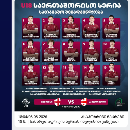
18:04/06-08-2026
ᲐᲡᲐᲙᲝᲑᲠᲘᲕᲘ ᲜᲐᲙᲠᲔᲑᲘ
18 წ. | სამხრეთ აფრიკის სერიას ინგლისით ვიწყებთ