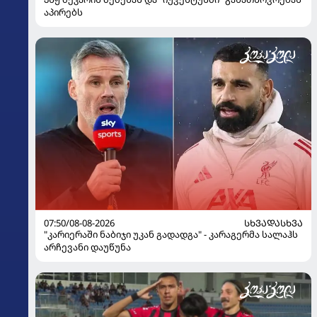
აპირებს
07:50/08-08-2026
ᲡᲮᲕᲐᲓᲐᲡᲮᲕᲐ
"კარიერაში ნაბიჯი უკან გადადგა" - კარაგერმა სალაჰს
არჩევანი დაუწუნა