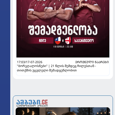
17:03/17-07-2026
ᲔᲠᲝᲕᲜᲣᲚᲘ ᲜᲐᲙᲠᲔᲑᲘ
"ბორჯღალოსნები" | 21 წლის შემდეგ ჩილესთან -
თითქმის უცვლელი შემადგენლობით