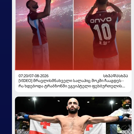
07:20/07-08-2026
ᲡᲮᲕᲐᲓᲐᲡᲮᲕᲐ
[VIDEO] მრავლისმნახველი სალაჰიც შოკში ჩააგდეს -
რა ხდებოდა ტრაბზონში ეგვიპტელი ფეხბურთელის
წარდგენისას