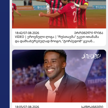
18:42/07-08-2026
ᲔᲠᲝᲕᲜᲣᲚᲘ ᲚᲘᲒᲐ
VIDEO | ეროვნული ლიგა | "რუსთავმა" უკეთ ითამაშა
და დამსახურებულად მოიგო, "ტორპედომ" გვიან
გაიღვიძა...
18:05/07-08-2026
ᲡᲐᲤᲠᲐᲜᲒᲔᲗᲘ