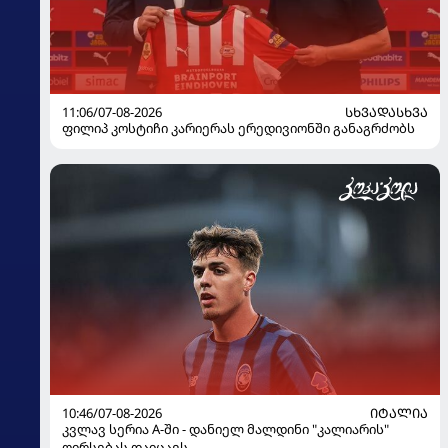
11:06/07-08-2026
ᲡᲮᲕᲐᲓᲐᲡᲮᲕᲐ
ფილიპ კოსტიჩი კარიერას ერედივიონში განაგრძობს
10:46/07-08-2026
ᲘᲢᲐᲚᲘᲐ
კვლავ სერია A-ში - დანიელ მალდინი "კალიარის"
ღირსებას დაიცავს