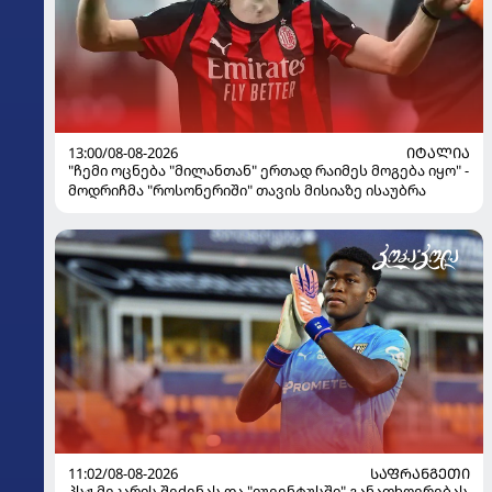
13:00/08-08-2026
ᲘᲢᲐᲚᲘᲐ
"ჩემი ოცნება "მილანთან" ერთად რაიმეს მოგება იყო" -
მოდრიჩმა "როსონერიში" თავის მისიაზე ისაუბრა
11:02/08-08-2026
ᲡᲐᲤᲠᲐᲜᲒᲔᲗᲘ
პსჟ მეკარის შეძენას და "იუვენტუსში" განათხოვრებას