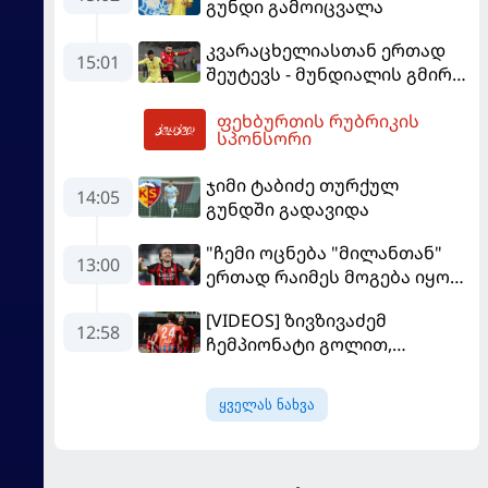
გუნდი გამოიცვალა
კვარაცხელიასთან ერთად
15:01
შეუტევს - მუნდიალის გმირი
მალე პსჟ-ს ფეხბურთელი
ფეხბურთის რუბრიკის
გახდება
17:43
სპონსორი
ჯიმი ტაბიძე თურქულ
14:05
გუნდში გადავიდა
"ჩემი ოცნება "მილანთან"
13:00
ერთად რაიმეს მოგება იყო" -
მოდრიჩმა "როსონერიში"
[VIDEOS] ზივზივაძემ
თავის მისიაზე ისაუბრა
12:58
ჩემპიონატი გოლით,
"ჰაიდენჰაიმმა" კი
გამარჯვებით დაიწყო
ყველას ნახვა