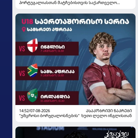
პორტუგალიასთან მატჩებისთვის საქართველო
მზადებას 15 კალათბურთელით იწყებს
14:52/07-08-2026
ᲐᲡᲐᲙᲝᲑᲠᲘᲕᲘ ᲜᲐᲙᲠᲔᲑᲘ
"უმცროსი ბორჯღალოსნების" ხუთი ლელო ინგლისთან