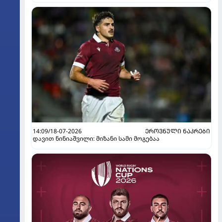
14:09/18-07-2026
ᲔᲠᲝᲕᲜᲣᲚᲘ ᲜᲐᲙᲠᲔᲑᲘ
დავით ნინიაშვილი: მიზანი სამი მოგებაა