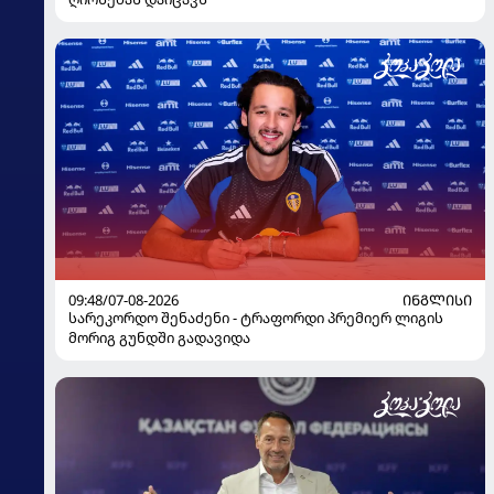
09:48/07-08-2026
ᲘᲜᲒᲚᲘᲡᲘ
სარეკორდო შენაძენი - ტრაფორდი პრემიერ ლიგის
მორიგ გუნდში გადავიდა