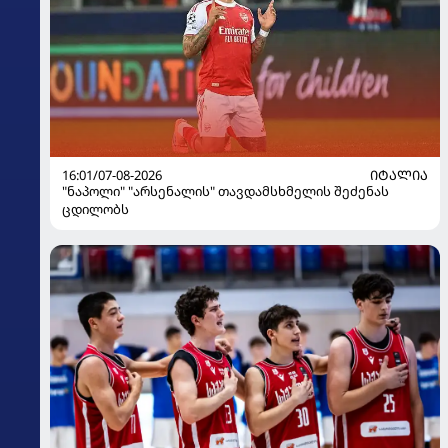
16:01/07-08-2026
ᲘᲢᲐᲚᲘᲐ
"ნაპოლი" "არსენალის" თავდამსხმელის შეძენას
ცდილობს