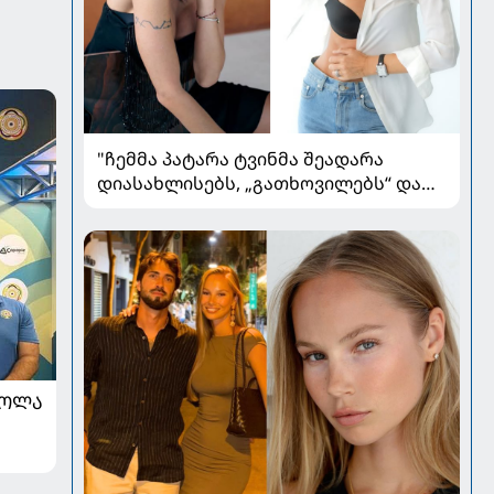
"ჩემმა პატარა ტვინმა შეადარა
დიასახლისებს, „გათხოვილებს“ და
გადაწყვიტა, რომ უნდა იყოს
„გაშორებული“, ლამაზი ქალი" - რას
წერს ალლექსანდრა პაიჭაძე
ᲠᲝᲚᲐ