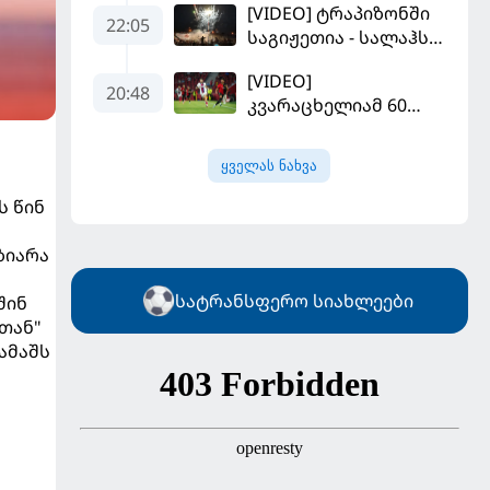
[VIDEO] ტრაპიზონში
"სან ლუისს" მოუგო
22:05
საგიჟეთია - სალაჰს
25 ათასი ფანი
[VIDEO]
დახვდა
20:48
კვარაცხელიამ 60
წუთი ითამაშა - პსჟ
სეზონის პირველ
ყველას ნახვა
მატჩში
"მალიორკასთან"
ს წინ
დამარცხდა
ზიარა
სატრანსფერო სიახლეები
შინ
თან"
ამაშს