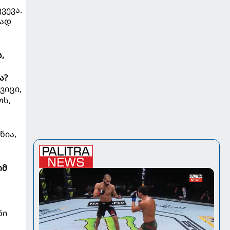
ვევა.
რად
,
ა?
ვიცი,
ოს,
ნია,
ომ
ნი