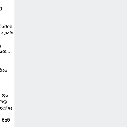
ე
მაშის
 აღარ
ც
თ...
ბაა
ა და
აოდ
ჩვენც
 შინ