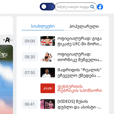
სიახლეები
პოპულარული
ოფიციალურად: გიგა
+
-
09:00
ჭიკაძე UFC-ში მორიგ
ბრძოლას
ოფიციალურად:
სექტემბერში
08:30
თორნიკე შენგელია
გამართავს
"დუბაის"
მადრიდის "რეალის"
კალათბურთელია
07:50
უჩვეულო ქმედება და
დიდი კომპრომისი -
ფეხბურთის
ვინისიუსის
09:05
რუბრიკის სპონსორი
მომავალი გადაწყდა
[VIDEOS] მესის
06:41
დუბლი და ასისტი -
მაიამის "ინტერმა"