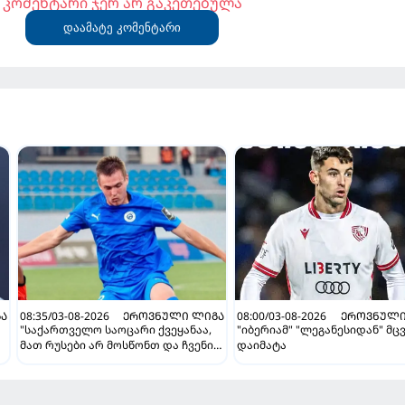
კომენტარი ჯერ არ გაკეთებულა
დაამატე კომენტარი
Ა
08:35/03-08-2026
ᲔᲠᲝᲕᲜᲣᲚᲘ ᲚᲘᲒᲐ
08:00/03-08-2026
ᲔᲠᲝᲕᲜᲣᲚᲘ
"საქართველო საოცარი ქვეყანაა,
"იბერიამ" "ლეგანესიდან" მც
მათ რუსები არ მოსწონთ და ჩვენი
დაიმატა
მსგავსი მენტალიტეტი აქვთ" -
ინტერვიუ "გაგრას" უკრაინელ
ფორვარდთან