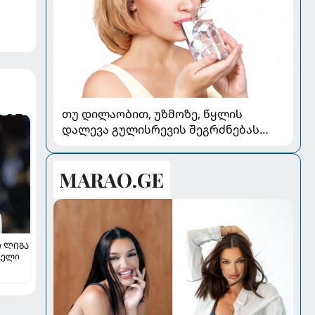
თუ დილაობით, უზმოზე, წყლის
დალევა გულისრევის შეგრძნებას
იწვევს - რა უნდა ვიცოდეთ
 ᲚᲘᲒᲐ
ველი