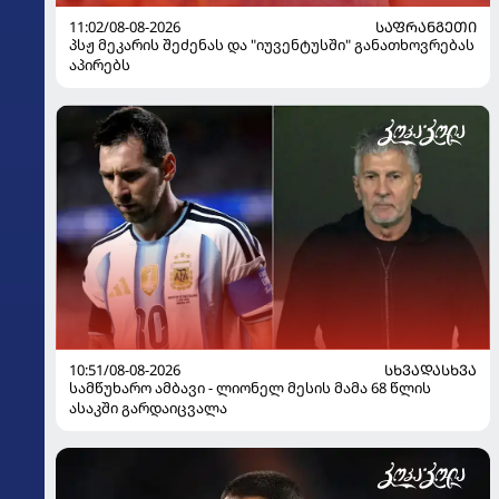
11:02/08-08-2026
ᲡᲐᲤᲠᲐᲜᲒᲔᲗᲘ
პსჟ მეკარის შეძენას და "იუვენტუსში" განათხოვრებას
აპირებს
10:51/08-08-2026
ᲡᲮᲕᲐᲓᲐᲡᲮᲕᲐ
სამწუხარო ამბავი - ლიონელ მესის მამა 68 წლის
ასაკში გარდაიცვალა