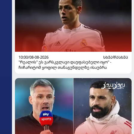
10:00/08-08-2026
ᲡᲮᲕᲐᲓᲐᲡᲮᲕᲐ
"რეალის" ეს ვარსკვლავი დაუფასებელი იყო" -
ჩიჩარიტომ ყოფილ თანაგუნდელზე ისაუბრა