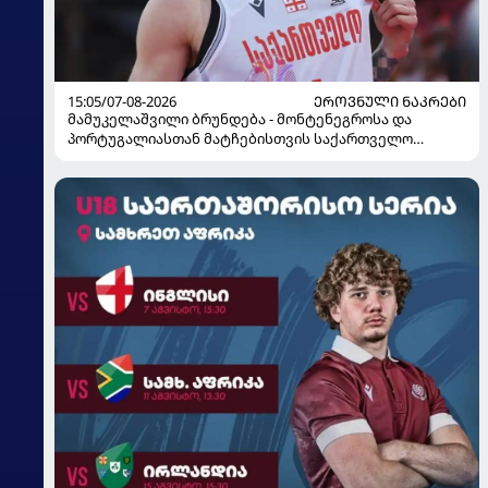
15:05/07-08-2026
ᲔᲠᲝᲕᲜᲣᲚᲘ ᲜᲐᲙᲠᲔᲑᲘ
მამუკელაშვილი ბრუნდება - მონტენეგროსა და
პორტუგალიასთან მატჩებისთვის საქართველო
მზადებას 15 კალათბურთელით იწყებს