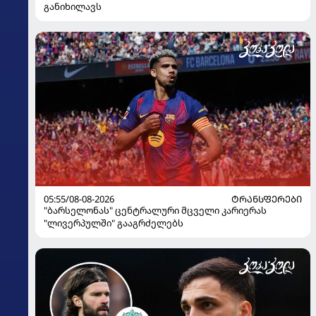
განიხილავს
05:55/08-08-2026
ᲢᲠᲐᲜᲡᲤᲔᲠᲔᲑᲘ
"ბარსელონას" ცენტრალური მცველი კარიერას
"ლივერპულში" გააგრძელებს