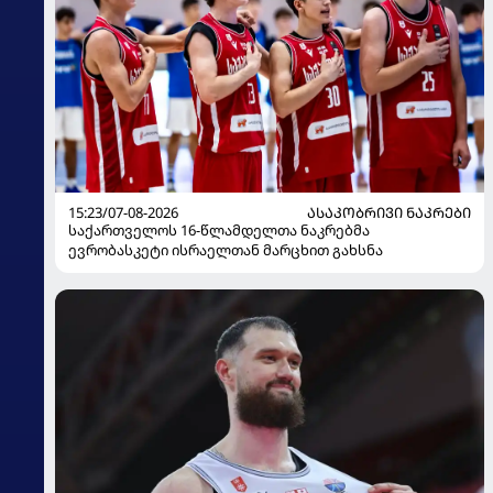
15:23/07-08-2026
ᲐᲡᲐᲙᲝᲑᲠᲘᲕᲘ ᲜᲐᲙᲠᲔᲑᲘ
საქართველოს 16-წლამდელთა ნაკრებმა
ევრობასკეტი ისრაელთან მარცხით გახსნა