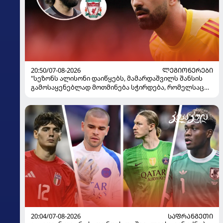
20:50/07-08-2026
ᲚᲔᲒᲘᲝᲜᲔᲠᲔᲑᲘ
"სეზონს ალისონი დაიწყებს, მამარდაშვილს შანსის
გამოსაყენებლად მოთმინება სჭირდება, რომელსაც
100%-ით მიიღებს" - განაცხადა "ლივერპულის"
ყოფილმა მეკარემ
20:04/07-08-2026
ᲡᲐᲤᲠᲐᲜᲒᲔᲗᲘ