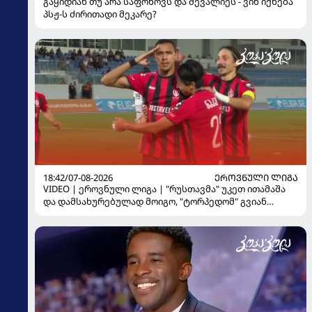
გაყიდიან თუ არა საფონოვს და შევალიეს - ვინ იქნება
პსჟ-ს ძირითადი მეკარე?
18:42/07-08-2026
ᲔᲠᲝᲕᲜᲣᲚᲘ ᲚᲘᲒᲐ
VIDEO | ეროვნული ლიგა | "რუსთავმა" უკეთ ითამაშა
და დამსახურებულად მოიგო, "ტორპედომ" გვიან
გაიღვიძა...