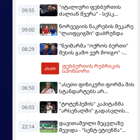
"იტალიური ფეხბურთის
09:55
ძალიან მჯერა" - სესკ
ფაბრეგასი
ნორვეგიის ნაკრების მეკარე
09:00
"ლაიფციგში" დაბრუნდა
"ნეიმარმა "ოქროს ბურთი"
08:29
მესის გამო ვერ მოიგო" -
ბრაზილიელის ყოფილი
ფეხბურთის რუბრიკის
აგენტი
10:30
სპონსორი
"ასეთი ფიზიკური ფორმა მის
06:50
სტანდარტებს არ
შეეფერება" - მოურინიომ
"ტოტენჰემის" კაპიტანმა
"რეალის" ახალწვეული
06:03
"არსენალში" გადასვლის
გააკრიტიკა
სურვილი გამოთქვა
დავითაშვილი შეცვლაზე
22:14
შევიდა - "სენტ-ეტიენმა"
"სოშოს" მოუგო