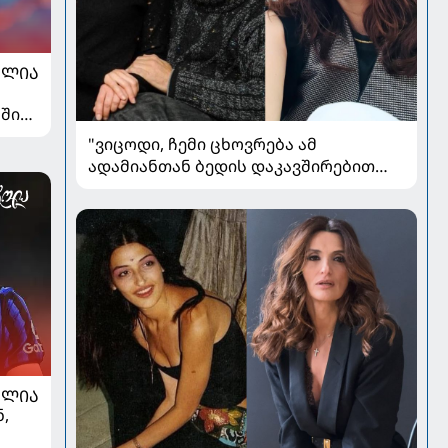
ᲐᲚᲘᲐ
ში
"ვიცოდი, ჩემი ცხოვრება ამ
ადამიანთან ბედის დაკავშირებით
რადიკალურად შეიცვლებოდა" - ნინო
ჟვანია დატო ევგენიძესთან
ქორწინებასა და ოჯახზე
ᲐᲚᲘᲐ
,