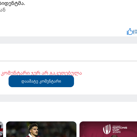
ზიდენტმა.
ან
(0
კომენტარი ჯერ არ გაკეთებულა
დაამატე კომენტარი