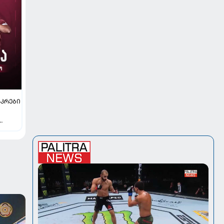
ᲙᲠᲔᲑᲘ