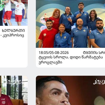
ᲮᲔᲚᲑᲣᲠᲗᲘ
 - კვიპროსიც
18:05/05-08-2026
ᲢᲧᲕᲘᲘᲡ Ს
ტყვიის სროლა. დიდი წარმატება
ვროცლავში