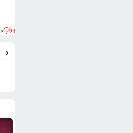
)
/
(0)
0