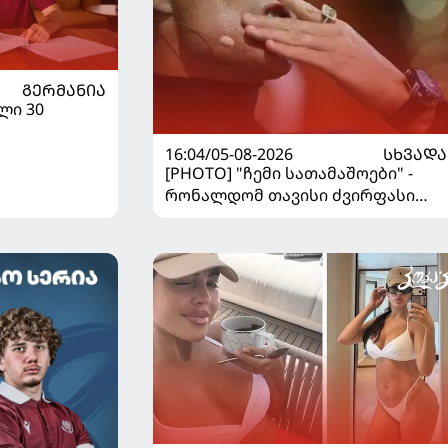
ᲒᲔᲠᲛᲐᲜᲘᲐ
ლი 30
16:04/05-08-2026
ᲡᲮᲕᲐᲓᲐ
[PHOTO] "ჩემი სათამაშოები" -
რონალდომ თავისი ძვირფასი
ავტოპარკი აჩვენა