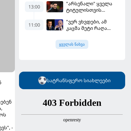
"არსენალი" ყველა
დამარცხებულია
13:00
ტიტულისთვის
იბრძოლებს, ჩვენ
"ვერ ვხვდები, ამ
დინასტიის შექმნა
11:00
კაცმა მეტი რაღა
გვსურს" - მიკელ
უნდა ჩაიდინოს?" -
არტეტა
ფიგუ ინფანტინოს
ყველას ნახვა
გადადგომას
მოითხოვს
სატრანსფერო სიახლეები
ნ
ნებენ
,
იოს
ს", -