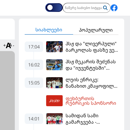
სიახლეები
პოპულარული
პსჟ და "ლივერპული"
+
-
17:04
ბარკოლას ფასზე ვერ
თანხმდებიან
პსჟ მეკარის შეძენას
16:02
და "იუვენტუსში"
განათხოვრებას
ლუის ენრიკე:
აპირებს
15:05
ნანახით კმაყოფილი
ვარ - ეს ის შედეგი არ
ფეხბურთის
არის, რომელიც
17:06
რუბრიკის სპონსორი
გვინდოდა
სამიდან სამი
14:01
გამარჯვება -
კვიპროსიც