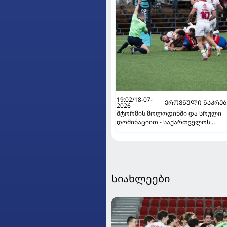
19:02/18-07-
ᲔᲠᲝᲕᲜᲣᲚᲘ ᲜᲐᲙᲠᲔ
2026
შტორმის მოლოდინში და სრული
დომინაციით - საქართველოს
ნაკრებმა ერთა თასზე ჩილესაც
მოუგო
სიახლეები