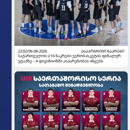
22:02/06-08-2026
ᲐᲡᲐᲙᲝᲑᲠᲘᲕᲘ ᲜᲐᲙᲠᲔᲑᲘ
საქართველოს U16 ნაკრები ევრობასკეტის ფინალურ
ეტაპზე – A დივიზიონში ასპარეზობას იწყებს