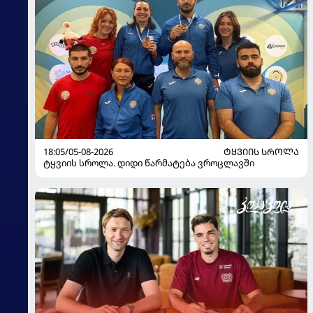
18:05/05-08-2026
ᲢᲧᲕᲘᲘᲡ ᲡᲠᲝᲚᲐ
ტყვიის სროლა. დიდი წარმატება ვროცლავში