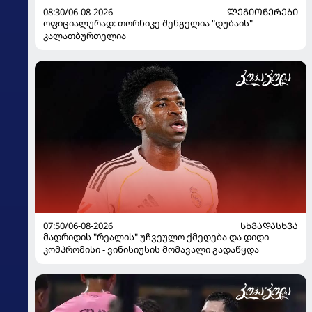
08:30/06-08-2026
ᲚᲔᲒᲘᲝᲜᲔᲠᲔᲑᲘ
ოფიციალურად: თორნიკე შენგელია "დუბაის"
კალათბურთელია
07:50/06-08-2026
ᲡᲮᲕᲐᲓᲐᲡᲮᲕᲐ
მადრიდის "რეალის" უჩვეულო ქმედება და დიდი
კომპრომისი - ვინისიუსის მომავალი გადაწყდა