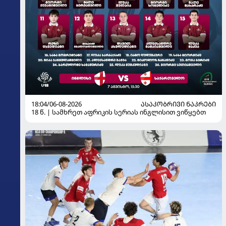
18:04/06-08-2026
ᲐᲡᲐᲙᲝᲑᲠᲘᲕᲘ ᲜᲐᲙᲠᲔᲑᲘ
18 წ. | სამხრეთ აფრიკის სერიას ინგლისით ვიწყებთ