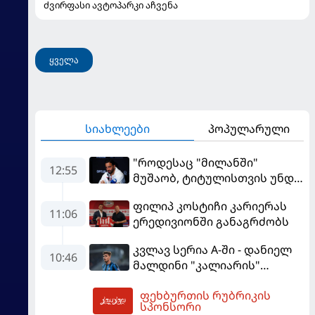
ძვირფასი ავტოპარკი აჩვენა
ყველა
სიახლეები
პოპულარული
"როდესაც "მილანში"
12:55
მუშაობ, ტიტულისთვის უნდა
იბრძოლო" - ამორიმმა
ფილიპ კოსტიჩი კარიერას
"როსონერის" ფანები
11:06
ერედივიონში განაგრძობს
დააიმედა
კვლავ სერია A-ში - დანიელ
10:46
მალდინი "კალიარის"
ღირსებას დაიცავს
ფეხბურთის რუბრიკის
13:49
სპონსორი