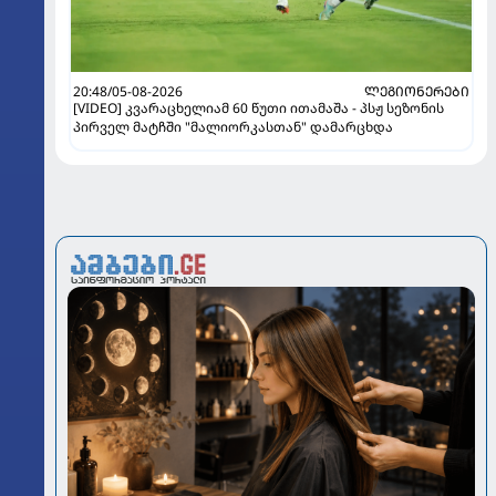
20:48/05-08-2026
ᲚᲔᲒᲘᲝᲜᲔᲠᲔᲑᲘ
[VIDEO] კვარაცხელიამ 60 წუთი ითამაშა - პსჟ სეზონის
პირველ მატჩში "მალიორკასთან" დამარცხდა