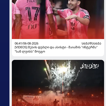
06:41/06-08-2026
ᲡᲮᲕᲐᲓᲐᲡᲮᲕᲐ
[VIDEOS] მესის დუბლი და ასისტი - მაიამის "ინტერმა"
"სან ლუისს" მოუგო