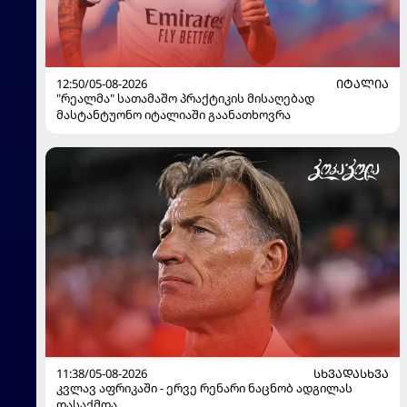
12:50/05-08-2026
ᲘᲢᲐᲚᲘᲐ
"რეალმა" სათამაშო პრაქტიკის მისაღებად
მასტანტუონო იტალიაში გაანათხოვრა
11:38/05-08-2026
ᲡᲮᲕᲐᲓᲐᲡᲮᲕᲐ
კვლავ აფრიკაში - ერვე რენარი ნაცნობ ადგილას
დასაქმდა