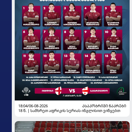
18:04/06-08-2026
ᲐᲡᲐᲙᲝᲑᲠᲘᲕᲘ ᲜᲐᲙᲠᲔᲑᲘ
18 წ. | სამხრეთ აფრიკის სერიას ინგლისით ვიწყებთ