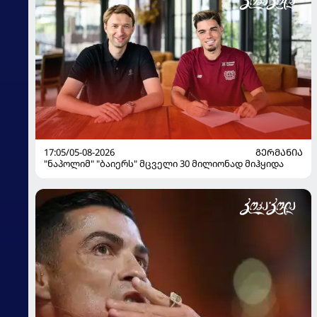
17:05/05-08-2026
ᲒᲔᲠᲛᲐᲜᲘᲐ
"ნაპოლიმ" "ბაიერს" მცველი 30 მილიონად მიჰყიდა