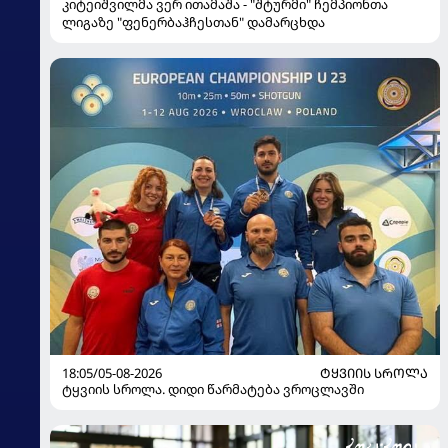
კიტეიშვილმა ვერ ითამაშა - "შტურმი" ჩემპიონთა
ლიგაზე "ფენერბაჰჩესთან" დამარცხდა
18:05/05-08-2026
ᲢᲧᲕᲘᲘᲡ ᲡᲠᲝᲚᲐ
ტყვიის სროლა. დიდი წარმატება ვროცლავში