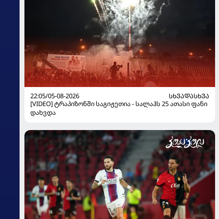
22:05/05-08-2026
ᲡᲮᲕᲐᲓᲐᲡᲮᲕᲐ
[VIDEO] ტრაპიზონში საგიჟეთია - სალაჰს 25 ათასი ფანი
დახვდა