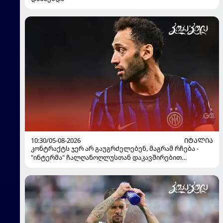
10:30/05-08-2026
ᲘᲢᲐᲚᲘᲐ
კონტრაქტს ჯერ არ გაუგრძელებენ, მაგრამ რჩება -
"ინტერმა" ჩალღანოღლუსთან დაკავშირებით
გადაწყვეტილება მიიღო