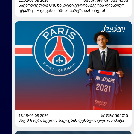
22:02/06-08-2026
ᲐᲡᲐᲙᲝᲑᲠᲘᲕᲘ ᲜᲐᲙᲠᲔᲑᲘ
საქართველოს U16 ნაკრები ევრობასკეტის ფინალურ
ეტაპზე – A დივიზიონში ასპარეზობას იწყებს
18:18/06-08-2026
ᲡᲐᲤᲠᲐᲜᲒᲔᲗᲘ
პსჟ-მ საფრანგეთის ნაკრების ფეხბურთელი დაიმატა