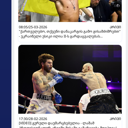
08:05/25-03-2026
ᲙᲠᲘᲕᲘ
"ქართველებო, თქვენი დანაკარგის გამო გისამძიმრებთ"
- უკრაინელი უსიკი ილია II-ს გარდაცვალებას
გამოეხმაურა
17:30/28-02-2026
ᲙᲠᲘᲕᲘ
[VIDEO] გურული დაუმარცხებელია - ლაშამ
პროფესიონალურ კრივში მესამე გამარჯვება მოიპოვა!