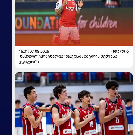
16:01/07-08-2026
ᲘᲢᲐᲚᲘᲐ
"ნაპოლი" "არსენალის" თავდამსხმელის შეძენას
ცდილობს