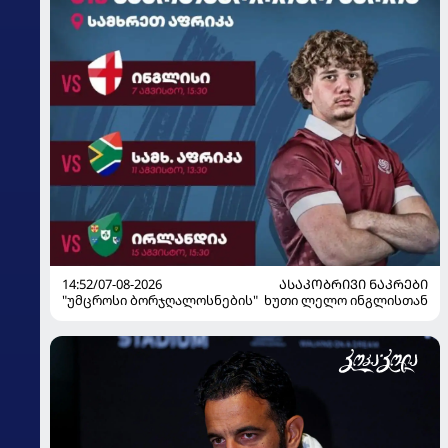
14:52/07-08-2026
ᲐᲡᲐᲙᲝᲑᲠᲘᲕᲘ ᲜᲐᲙᲠᲔᲑᲘ
"უმცროსი ბორჯღალოსნების" ხუთი ლელო ინგლისთან