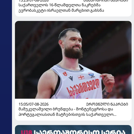
15:23/07-08-2026
ᲐᲡᲐᲙᲝᲑᲠᲘᲕᲘ ᲜᲐᲙᲠᲔᲑᲘ
საქართველოს 16-წლამდელთა ნაკრებმა
ევრობასკეტი ისრაელთან მარცხით გახსნა
15:05/07-08-2026
ᲔᲠᲝᲕᲜᲣᲚᲘ ᲜᲐᲙᲠᲔᲑᲘ
მამუკელაშვილი ბრუნდება - მონტენეგროსა და
პორტუგალიასთან მატჩებისთვის საქართველო
მზადებას 15 კალათბურთელით იწყებს