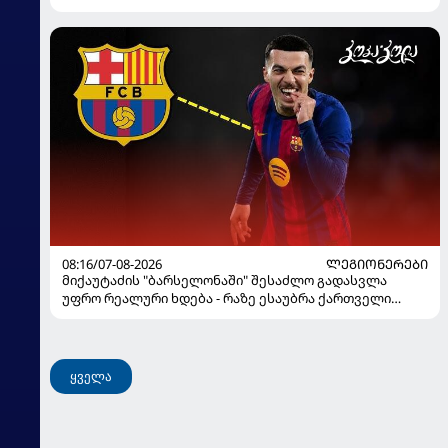
08:16/07-08-2026
ᲚᲔᲒᲘᲝᲜᲔᲠᲔᲑᲘ
მიქაუტაძის "ბარსელონაში" შესაძლო გადასვლა
უფრო რეალური ხდება - რაზე ესაუბრა ქართველი
კატალონიელთა მთავარ მწვრთნელს
ყველა