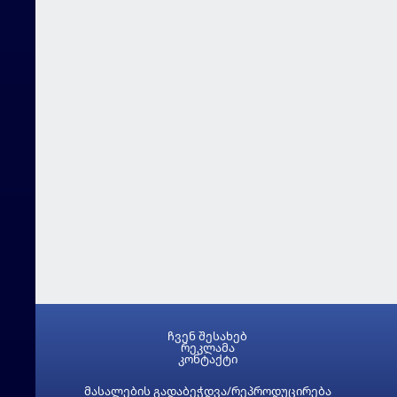
ჩვენ შესახებ
რეკლამა
კონტაქტი
მასალების გადაბეჭდვა/რეპროდუცირება