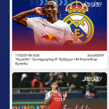
17:02/07-08-2026
ᲔᲡᲞᲐᲜᲔᲗᲘ
"რეალმა" "ლაიფციგისგან" შემტევი 140 მილიონად
შეიძინა