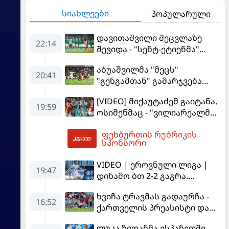
სიახლეები
პოპულარული
დავითაშვილი შეცვლაზე
22:14
შევიდა - "სენტ-ეტიენმა"
"სოშოს" მოუგო
აბუაშვილმა "მეცს"
20:41
"გენგამთან" გამარჯვება
მოუპოვა
[VIDEO] მიქაუტაძემ გაიტანა,
19:59
ოსიმენმაც - "ვილიარეალმა"
სტამბოლში
ფეხბურთის რუბრიკის
"გალათასარაის" მოუგო
02:48
სპონსორი
VIDEO | ეროვნული ლიგა |
19:47
დინამო ბთ 2-2 გაგრა.
გამოსყიდული "დანაშაული"
ხვიჩა ტრავმას გადაურჩა -
16:52
ქართველის პრეასისტი და
პსჟ-ს ფრე "მანჩესტერ
ლუკა ზიდანმა ესპანეთში