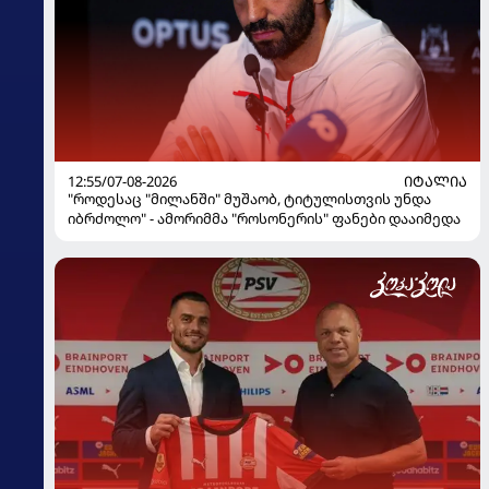
12:55/07-08-2026
ᲘᲢᲐᲚᲘᲐ
"როდესაც "მილანში" მუშაობ, ტიტულისთვის უნდა
იბრძოლო" - ამორიმმა "როსონერის" ფანები დააიმედა