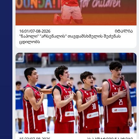
16:01/07-08-2026
ᲘᲢᲐᲚᲘᲐ
"ნაპოლი" "არსენალის" თავდამსხმელის შეძენას
ცდილობს