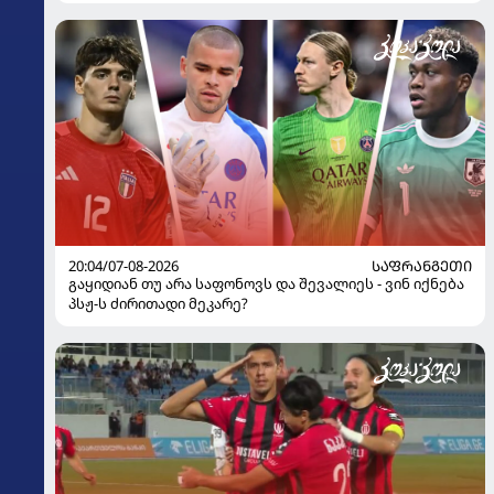
ყოფილმა მეკარემ
20:04/07-08-2026
ᲡᲐᲤᲠᲐᲜᲒᲔᲗᲘ
გაყიდიან თუ არა საფონოვს და შევალიეს - ვინ იქნება
პსჟ-ს ძირითადი მეკარე?