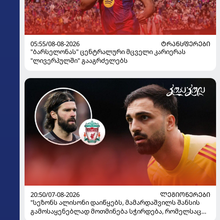
05:55/08-08-2026
ᲢᲠᲐᲜᲡᲤᲔᲠᲔᲑᲘ
"ბარსელონას" ცენტრალური მცველი კარიერას
"ლივერპულში" გააგრძელებს
20:50/07-08-2026
ᲚᲔᲒᲘᲝᲜᲔᲠᲔᲑᲘ
"სეზონს ალისონი დაიწყებს, მამარდაშვილს შანსის
გამოსაყენებლად მოთმინება სჭირდება, რომელსაც
100%-ით მიიღებს" - განაცხადა "ლივერპულის"