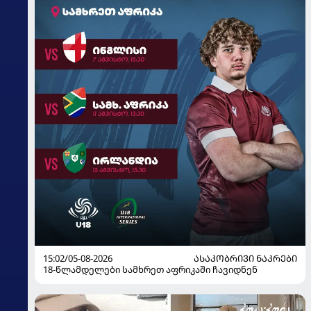
15:02/05-08-2026
ᲐᲡᲐᲙᲝᲑᲠᲘᲕᲘ ᲜᲐᲙᲠᲔᲑᲘ
18-წლამდელები სამხრეთ აფრიკაში ჩავიდნენ