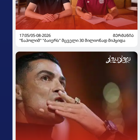
17:05/05-08-2026
ᲒᲔᲠᲛᲐᲜᲘᲐ
"ნაპოლიმ" "ბაიერს" მცველი 30 მილიონად მიჰყიდა