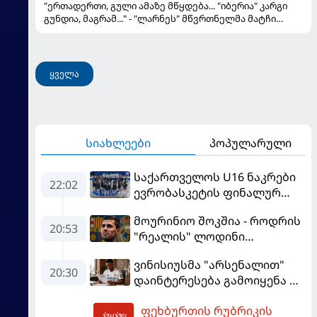
"ერთადერთი, გული ამაზე მწყდება... "იბერია" კარგი
გუნდია, მაგრამ..." - "ლარნეს" მწვრთნელმა მატჩი
შეაფასა და თბილისში თავდაჯერებული გუნდი
მოჰყავს
ყველა
სიახლეები
პოპულარული
საქართველოს U16 ნაკრები
22:02
ევრობასკეტის ფინალურ
ეტაპზე – A დივიზიონში
მოურინიო შოკშია - როდრის
ასპარეზობას იწყებს
20:53
"რეალის" ლოდინი
მობეზრდა და
ვინისიუსმა "არსენალით"
"ბარსელონაში" გადადის
20:30
დაინტერესება გამოიყენა და
"რეალთან" კონტრაქტი
ფეხბურთის რუბრიკის
მომგებიანად გააგრძელა
01:34