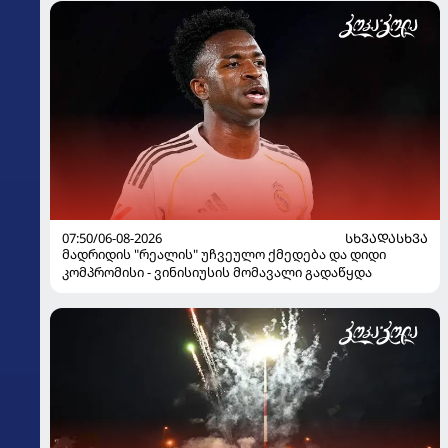
07:50/06-08-2026
ᲡᲮᲕᲐᲓᲐᲡᲮᲕᲐ
მადრიდის "რეალის" უჩვეულო ქმედება და დიდი
კომპრომისი - ვინისიუსის მომავალი გადაწყდა