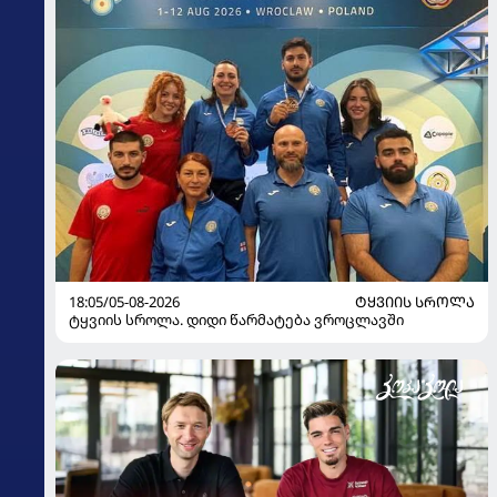
18:05/05-08-2026
ᲢᲧᲕᲘᲘᲡ ᲡᲠᲝᲚᲐ
ტყვიის სროლა. დიდი წარმატება ვროცლავში