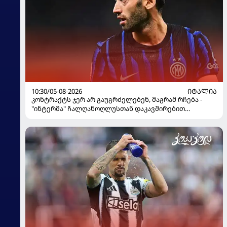
10:30/05-08-2026
ᲘᲢᲐᲚᲘᲐ
კონტრაქტს ჯერ არ გაუგრძელებენ, მაგრამ რჩება -
"ინტერმა" ჩალღანოღლუსთან დაკავშირებით
გადაწყვეტილება მიიღო