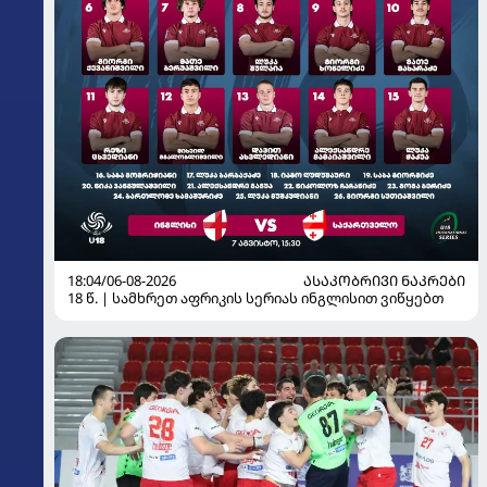
18:04/06-08-2026
ᲐᲡᲐᲙᲝᲑᲠᲘᲕᲘ ᲜᲐᲙᲠᲔᲑᲘ
18 წ. | სამხრეთ აფრიკის სერიას ინგლისით ვიწყებთ