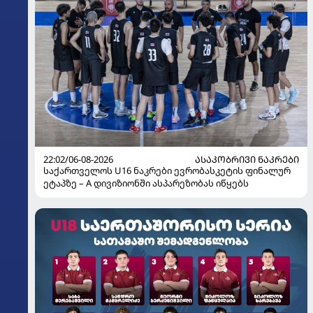
22:02/06-08-2026
ᲐᲡᲐᲙᲝᲑᲠᲘᲕᲘ ᲜᲐᲙᲠᲔᲑᲘ
საქართველოს U16 ნაკრები ევრობასკეტის ფინალურ
ეტაპზე – A დივიზიონში ასპარეზობას იწყებს