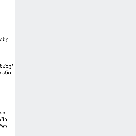
 ასე
ნაზე"
იანი
დო
ში.
ირო