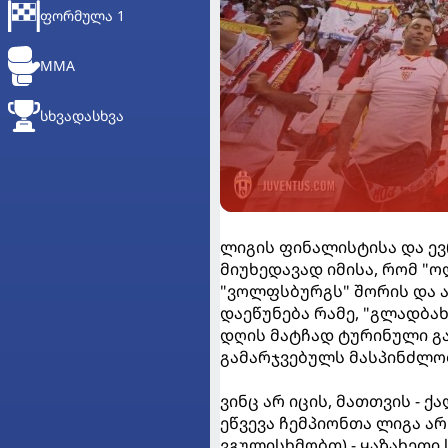
ᲤᲝᲠᲛᲣᲚᲐ 1
MMA
ᲡᲮᲕᲐᲓᲐᲡᲮᲕᲐ
ლიგის ფინალისტისა და ე
მიუხედავად იმისა, რომ "
"ვოლფსბურგს" შორის და 
დაეწუნება რამე, "გლადბახ
დღის მატჩად ტურინული გ
გამარჯვებულს მასპინძლობ
ვინც არ იცის, მათთვის - 
ეწვევა ჩემპიონთა ლიგა ა
ვგულისხმობთ) - ყაზახეთი 