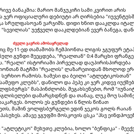
ვე ბანაკშია: მარიო მანჯუკიჩი სამი კვირით არის
ს ჯერ ოფიციალური დებიუტი არ ღირსებია "იუვენტუსშ
გა სრულფასოვან ვარჯიშს. დიდი ხნით დააკლდა იტა
 "სევილიას" უეჭველი დააკლდებიან ევერ ბანეგა, და
ძველი ჯავრის ამოსაყრელად
ც მე-11-ედ თამაშობს ჩემპიონთა ლიგის ჯგუფურ ეტაპ
ნული გუნდი შეეცდება, "რეალთან" 0:4 მარცხი ფრანგ
ს. "რეალი" ისტორიაში პირველად დაუპირისპირდება
მპიონთან მატჩში "რეალის" ლაზარეთიდან მხოლოდ ე
 - სერხიო რამოსს. ხამესი და ბეილი "ატლეტიკოსთან"
ამეფო კლუბს", დანილო და პეპე კი ჯერ კიდევ იუქმებ
ოლფსბურგს" მასპინძლობს. შეგახსენებთ, რომ "იუნაი
ნგლისელები დამარცხდნენ და თანაც, ლუკ შოუ საში
დაკარგეს. ბოლოს ეს გუნდები 6 წლის წინათ
ეთს, მაშინ ვოლფსბურგელი ედინ ჯეკოს გოლს რაიან
პასუხეს. ამავე ჯგუფში მოსკოვის ცსკა "პსვ ეინდჰოვე
"ატლეტიკო" მეხუთე კლუბია, ხოლო "ბენფიკა" - მეექვ