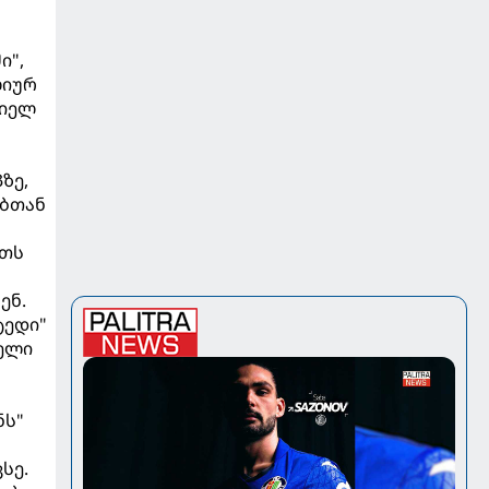
ი",
ლიურ
ნიელ
ზე,
ებთან
რთს
ენ.
ტედი"
ნელი
ნს"
სე.