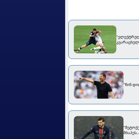
"ელექტრულა
კვარაცხელ
"წინ დი
"მეტოქე
მბაპეს.