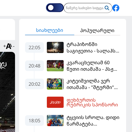
სიახლეები
პოპულარული
ტრაპიზონში
+
-
22:05
საგიჟეთია - სალაჰს
25 ათასი ფანი
კვარაცხელიამ 60
დახვდა
20:48
წუთი ითამაშა - პსჟ
სეზონის პირველ
კიტეიშვილმა ვერ
მატჩში
20:02
ითამაშა - "შტურმი"
"მალიორკასთან"
ჩემპიონთა ლიგაზე
დამარცხდა
ფეხბურთის
"ფენერბაჰჩესთან"
03:23
რუბრიკის სპონსორი
დამარცხდა
ტყვიის სროლა. დიდი
18:05
წარმატება
ვროცლავში