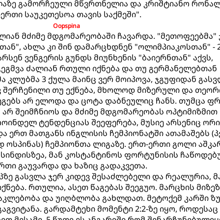
ლაზე გამორჩეული მწვრთნელია და კრიშტიანო რონ
ერთი საუკეთესოა თავის საქმეში".
Oopspina
იან მძიმე მდგომარეობაში ჩავარდა. "მეთოფეებმა" 
თან", ახლა კი შინ დამარცხდნენ "ოლიმპიაკოსთან" - 2
არსენ ვენგერის გუნდს მიუნხენის "ბაიერნთან" აქვს,
ეგმვა ძალიან რთული იქნება და თუ გერმანელებთან
ა კლუბმა 3 ქულა მაინც ვერ მოიპოვა, ჯგუფიდან გას
ვ შერჩენილი თუ ექნება, მხოლოდ მიზერული და თეორ
დეგებს არ ელოდა და ცოტა დაბნეულიც ჩანს. თუმცა ფ
 არ შეიმჩნიოს და მძიმე მდგომარეობას ოპტიმიზმით
ინდელ ტენდენციას შეეფერება, მუსიე არსენიც ორი
და ერთ მათგანს ინგლისის ჩემპიონატში ათამაშებს (
იდ ოსპინას) ჩემპიონთა ლიგაზე. ერთ-ერთი გოლი აშკ
სინდისზეა, მან კოსტანტინოს ფორტუნისის ჩაწოდებ
რთი გაუვარდა და ხაზიც გადაკვეთა.
აპზე გასვლა ჯერ კიდევ შესაძლებელი და რეალურია, 
იქნება. რთულია, ასეთ წაგებას შეეგუო. მარცხის მიზეზ
აკლებობა და უიღბლობა გახლდათ. მეტოქემ კარში ზ
გაგვიტანა. გარდამტეხი მომენტი 2:2-ზე იყო, როდესაც
ეთ მესამე. 5 წუთი ეს ანგარიში რომ შენარჩუნებულიყ