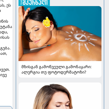
ს, ეს
რ
ონის
უტანა
ადა,
ისას
გება.
დათ,
მზისგან გამოწვეული გამონაყარი:
ოვეთ.
ალერგია თუ ფოტოდერმატოზი?
ივე