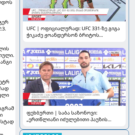
ალდოს
ჯერ
UFC | ოფიციალურად: UFC 331-ზე გიგა
:3.
ჭიკაძე ჟოანდერსონ ბრიტოს
დაუპირისპირდება
ვლის
იული.
რანგი
პეტრ
არად
ული
მაგრამ
ფეხბურთი | საბა საზონოვი:
ი
„ერთწლიანი იძულებითი პაუზის
უსტად
შემდეგ ჩემთვის ყველა მატჩი
მნიშვნელოვანია“
ო,