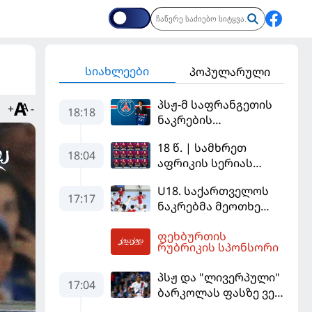
სიახლეები
პოპულარული
პსჟ-მ საფრანგეთის
+
-
18:18
ნაკრების
ფეხბურთელი
18 წ. | სამხრეთ
დაიმატა
18:04
აფრიკის სერიას
ინგლისით ვიწყებთ
U18. საქართველოს
17:17
ნაკრებმა მეოთხე
მატჩიც მოიგო და
ფეხბურთის
ერთპიროვნული
18:32
რუბრიკის სპონსორი
ლიდერი გახდა
პსჟ და "ლივერპული"
17:04
ბარკოლას ფასზე ვერ
თანხმდებიან