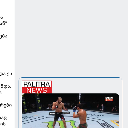
ლა
ან"
ება
,
და ეს
მდა,
ა
დრები
რაც
თის