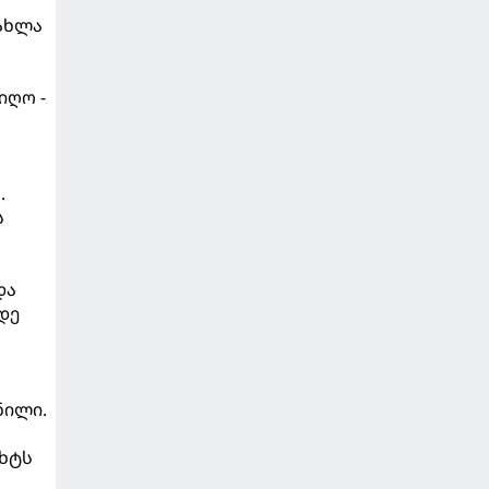
 ახლა
იღო -
.
ს
და
დე
ნილი.
უხტს