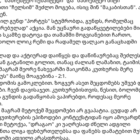
 "მანჩესტერ იუნაიტედი" და "მანჩესტერ სიტი"
ი "ჩელსიმ" შეძლო მოგება, ისიც შინ "მაკაბისთან".
ენ.
ფილ გუნდ "პორტუს" სტუმრობდა, გუნდს, რომელმაც
ებულად" აქცია. მან უცნაური გადაწყვეტილებები მი
 სკამზე დატოვა და თამაშში მოგვიანებით ჩართო,
; ხოლო ლოიკ რემი და რადამელ ფალკაო განაცხადში
ად და აქტიურად დაიწყეს და დაწინაურებაც შეძლეს
ან გატანილი გოლით, თანაც ძალიან ლამაზით, ტაიმი
მაგრამ მეორე ნახევარში მაიკონმა კუთხურის მერე
" მაინც მოაგებინა - 2:1.
ცდომის გამოკლებით. ზოგჯერ ასეთ შეცდომებს უშვებ 
ები. ჩვენ დავისაჯეთ. კუთხურებისთვის, წესით, ბოლომ
 გუნდის გადაწყობას ვაპირებდი, როდესაც მეორე
.
 მაგრამ მეტოქემ შეცდომები არ გვაპატია. ცუდად არ
კუთხურების ეპიზოდები კონტექსტიდან იყო ამოვარდ
 მეტოქეა, "დრაგაო" კი უაღრესად ძნელი ადგილი
ონთა ლიგა ფეხბურთელებსა და ფანებს დამატებით მ
როში ადვილი არასდროსაა.