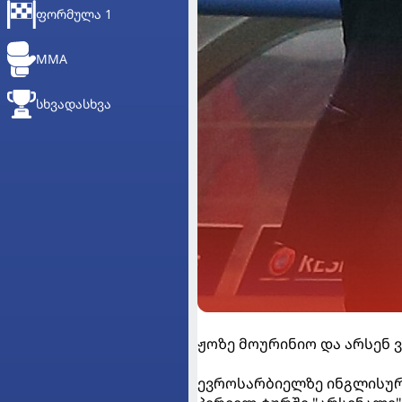
ᲤᲝᲠᲛᲣᲚᲐ 1
MMA
ᲡᲮᲕᲐᲓᲐᲡᲮᲕᲐ
ჟოზე მოურინიო და არსენ 
ევროსარბიელზე ინგლისურ