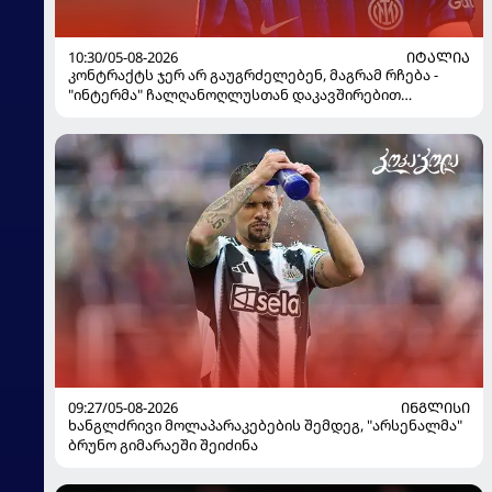
10:30/05-08-2026
ᲘᲢᲐᲚᲘᲐ
კონტრაქტს ჯერ არ გაუგრძელებენ, მაგრამ რჩება -
"ინტერმა" ჩალღანოღლუსთან დაკავშირებით
გადაწყვეტილება მიიღო
09:27/05-08-2026
ᲘᲜᲒᲚᲘᲡᲘ
ხანგლძრივი მოლაპარაკებების შემდეგ, "არსენალმა"
ბრუნო გიმარაეში შეიძინა