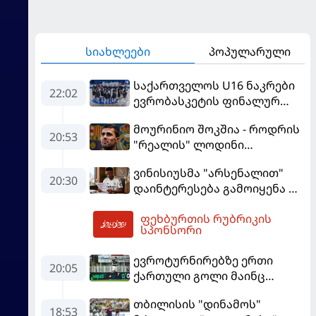
სიახლეები
პოპულარული
საქართველოს U16 ნაკრები
22:02
ევრობასკეტის ფინალურ
ეტაპზე – A დივიზიონში
მოურინიო შოკშია - როდრის
ასპარეზობას იწყებს
20:53
"რეალის" ლოდინი
მობეზრდა და
ვინისიუსმა "არსენალით"
"ბარსელონაში" გადადის
20:30
დაინტერესება გამოიყენა და
"რეალთან" კონტრაქტი
ფეხბურთის რუბრიკის
მომგებიანად გააგრძელა
01:17
სპონსორი
ევროტურნირებზე ერთი
20:05
ქართული გოლი მაინც
გავიდა
თბილისის "დინამოს"
18:53