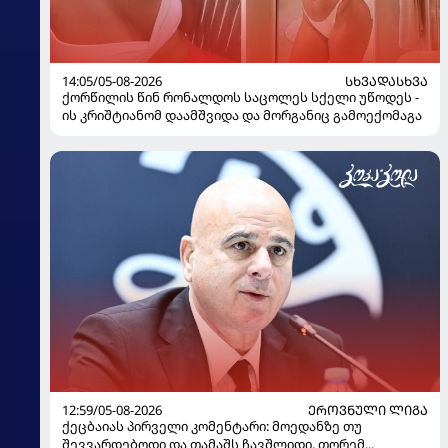
14:05/05-08-2026
ᲡᲮᲕᲐᲓᲐᲡᲮᲕᲐ
ქორწილის წინ რონალდოს საცოლეს სქელი უწოდეს -
ის კრიშტიანომ დაამშვიდა და მორგანიც გამოექომაგა
12:59/05-08-2026
ᲔᲠᲝᲕᲜᲣᲚᲘ ᲚᲘᲒᲐ
ქეცბაიას პირველი კომენტარი: მოედანზე თუ
შევვარდებოდი და თამაშს ჩავშლიდი, თორემ...