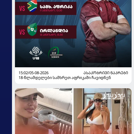
15:02/05-08-2026
ᲐᲡᲐᲙᲝᲑᲠᲘᲕᲘ ᲜᲐᲙᲠᲔᲑᲘ
18-წლამდელები სამხრეთ აფრიკაში ჩავიდნენ