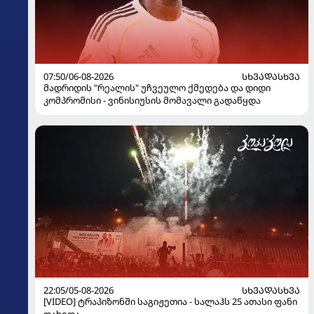
07:50/06-08-2026
ᲡᲮᲕᲐᲓᲐᲡᲮᲕᲐ
მადრიდის "რეალის" უჩვეულო ქმედება და დიდი
კომპრომისი - ვინისიუსის მომავალი გადაწყდა
22:05/05-08-2026
ᲡᲮᲕᲐᲓᲐᲡᲮᲕᲐ
[VIDEO] ტრაპიზონში საგიჟეთია - სალაჰს 25 ათასი ფანი
დახვდა