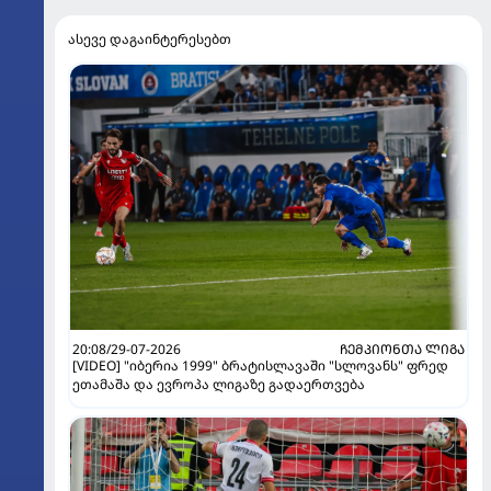
ასევე დაგაინტერესებთ
20:08/29-07-2026
ᲩᲔᲛᲞᲘᲝᲜᲗᲐ ᲚᲘᲒᲐ
[VIDEO] "იბერია 1999" ბრატისლავაში "სლოვანს" ფრედ
ეთამაშა და ევროპა ლიგაზე გადაერთვება