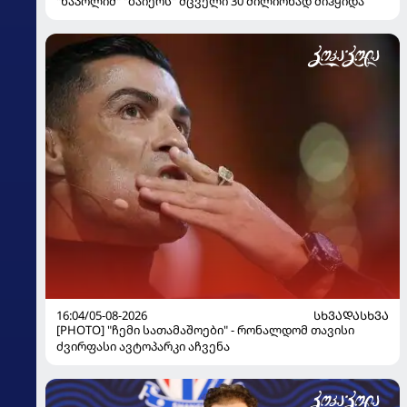
"ნაპოლიმ" "ბაიერს" მცველი 30 მილიონად მიჰყიდა
16:04/05-08-2026
ᲡᲮᲕᲐᲓᲐᲡᲮᲕᲐ
[PHOTO] "ჩემი სათამაშოები" - რონალდომ თავისი
ძვირფასი ავტოპარკი აჩვენა