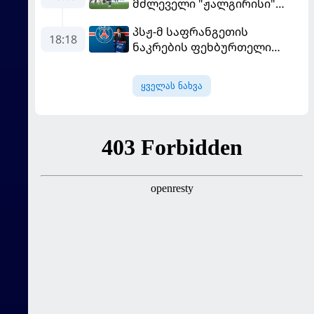
მძლეველი "ჟალგირისი"
სახლში "ჰაიდუკთან"
პსჟ-მ საფრანგეთის
განადგურდა
18:18
ნაკრების ფეხბურთელი
დაიმატა
ყველას ნახვა