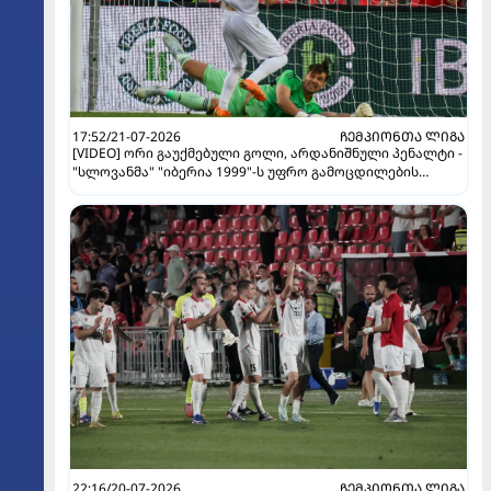
17:52/21-07-2026
ᲩᲔᲛᲞᲘᲝᲜᲗᲐ ᲚᲘᲒᲐ
[VIDEO] ორი გაუქმებული გოლი, არდანიშნული პენალტი -
"სლოვანმა" "იბერია 1999"-ს უფრო გამოცდილების
ხარჯზე მოუგო
22:16/20-07-2026
ᲩᲔᲛᲞᲘᲝᲜᲗᲐ ᲚᲘᲒᲐ