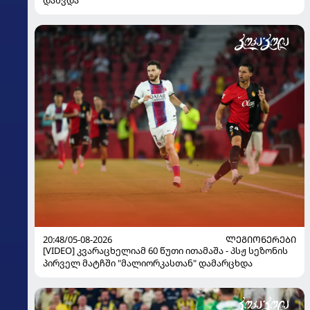
20:48/05-08-2026
ᲚᲔᲒᲘᲝᲜᲔᲠᲔᲑᲘ
[VIDEO] კვარაცხელიამ 60 წუთი ითამაშა - პსჟ სეზონის
პირველ მატჩში "მალიორკასთან" დამარცხდა