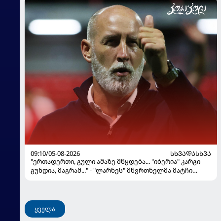
09:10/05-08-2026
ᲡᲮᲕᲐᲓᲐᲡᲮᲕᲐ
"ერთადერთი, გული ამაზე მწყდება... "იბერია" კარგი
გუნდია, მაგრამ..." - "ლარნეს" მწვრთნელმა მატჩი
შეაფასა და თბილისში თავდაჯერებული გუნდი
მოჰყავს
ყველა