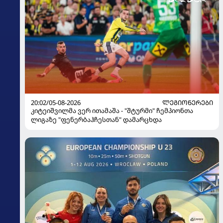
20:02/05-08-2026
ᲚᲔᲒᲘᲝᲜᲔᲠᲔᲑᲘ
კიტეიშვილმა ვერ ითამაშა - "შტურმი" ჩემპიონთა
ლიგაზე "ფენერბაჰჩესთან" დამარცხდა