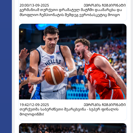
20:00/13-09-2025
ᲔᲕᲠᲝᲞᲘᲡ ᲩᲔᲛᲞᲘᲝᲜᲐᲢᲘ
გერმანიამ თურქეთი დრამატულ მატჩში დაამარცხა და
მსოფლიო ჩემპიონატის შემდეგ ევრობასკეტიც მოიგო
19:42/12-09-2025
ᲔᲕᲠᲝᲞᲘᲡ ᲩᲔᲛᲞᲘᲝᲜᲐᲢᲘ
თურქეთმა საბერძნეთი შეარცხვინა - სუპერ ფინალის
მოლოდინში!