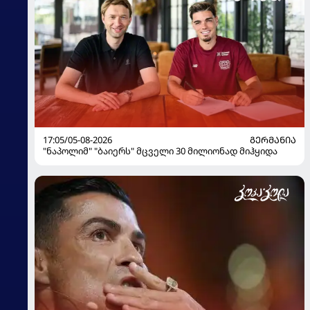
17:05/05-08-2026
ᲒᲔᲠᲛᲐᲜᲘᲐ
"ნაპოლიმ" "ბაიერს" მცველი 30 მილიონად მიჰყიდა