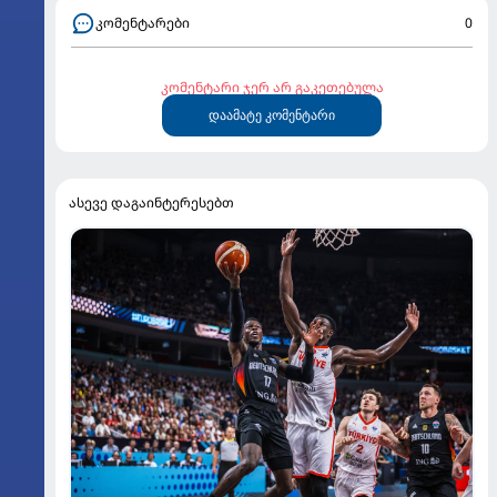
კომენტარები
0
კომენტარი ჯერ არ გაკეთებულა
დაამატე კომენტარი
ასევე დაგაინტერესებთ