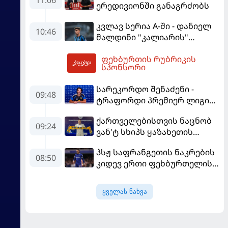
ერედივიონში განაგრძობს
დააიმედა
კვლავ სერია A-ში - დანიელ
10:46
მალდინი "კალიარის"
ღირსებას დაიცავს
ფეხბურთის რუბრიკის
13:25
სპონსორი
სარეკორდო შენაძენი -
09:48
ტრაფორდი პრემიერ ლიგის
მორიგ გუნდში გადავიდა
ქართველებისთვის ნაცნობ
09:24
ვან'ტ სხიპს ყაზახეთის
ნაკრები ჩააბარეს
პსჟ საფრანგეთის ნაკრების
08:50
კიდევ ერთი ფეხბურთელის
დამატებას გეგმავს
ყველას ნახვა