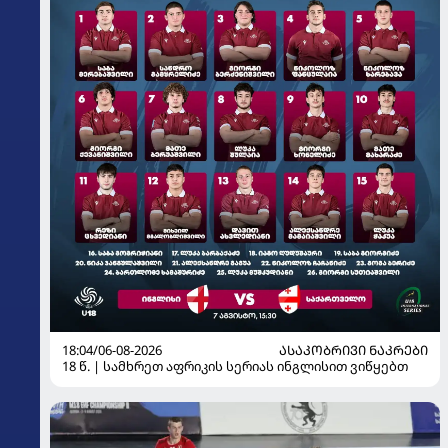
18:04/06-08-2026
ᲐᲡᲐᲙᲝᲑᲠᲘᲕᲘ ᲜᲐᲙᲠᲔᲑᲘ
18 წ. | სამხრეთ აფრიკის სერიას ინგლისით ვიწყებთ