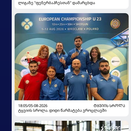
ლიგაზე "ფენერბაჰჩესთან" დამარცხდა
18:05/05-08-2026
ᲢᲧᲕᲘᲘᲡ ᲡᲠᲝᲚᲐ
ტყვიის სროლა. დიდი წარმატება ვროცლავში