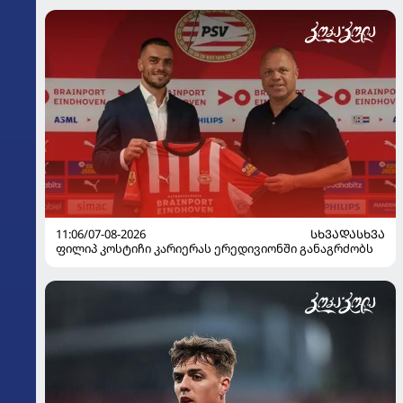
11:06/07-08-2026
ᲡᲮᲕᲐᲓᲐᲡᲮᲕᲐ
ფილიპ კოსტიჩი კარიერას ერედივიონში განაგრძობს