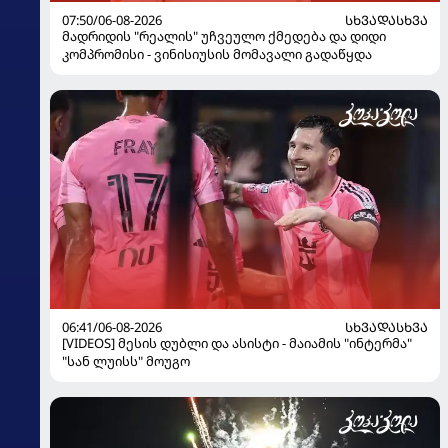
07:50/06-08-2026
ᲡᲮᲕᲐᲓᲐᲡᲮᲕᲐ
მადრიდის "რეალის" უჩვეულო ქმედება და დიდი
კომპრომისი - ვინისიუსის მომავალი გადაწყდა
06:41/06-08-2026
ᲡᲮᲕᲐᲓᲐᲡᲮᲕᲐ
[VIDEOS] მესის დუბლი და ასისტი - მაიამის "ინტერმა"
"სან ლუისს" მოუგო