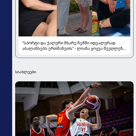
"სპორტი და ქალური მხარე ჩემში იდეალურად
აბალანსებს ერთმანეთს" - ლიანა ჯოჯუა მეუღლეზე,
მომავლის გეგმებსა და სიყვარულზე
სიახლეები