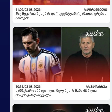
11:02/08-08-2026
ᲡᲐᲤᲠᲐᲜᲒᲔᲗᲘ
პსჟ მეკარის შეძენას და "იუვენტუსში" განათხოვრებას
აპირებს
10:51/08-08-2026
ᲡᲮᲕᲐᲓᲐᲡᲮᲕᲐ
სამწუხარო ამბავი - ლიონელ მესის მამა 68 წლის
ასაკში გარდაიცვალა