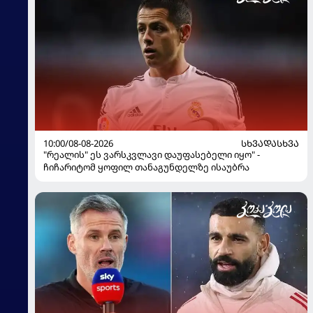
10:00/08-08-2026
ᲡᲮᲕᲐᲓᲐᲡᲮᲕᲐ
"რეალის" ეს ვარსკვლავი დაუფასებელი იყო" -
ჩიჩარიტომ ყოფილ თანაგუნდელზე ისაუბრა