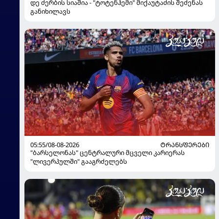
დე ძერბის სიაშია - "ტოტენჰემი" მიქაუტაძის შეძენას
განიხილავს
05:55/08-08-2026
ᲢᲠᲐᲜᲡᲤᲔᲠᲔᲑᲘ
"ბარსელონას" ცენტრალური მცველი კარიერას
"ლივერპულში" გააგრძელებს