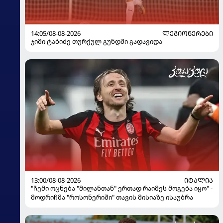
14:05/08-08-2026
ᲚᲔᲒᲘᲝᲜᲔᲠᲔᲑᲘ
ჯიმი ტაბიძე თურქულ გუნდში გადავიდა
13:00/08-08-2026
ᲘᲢᲐᲚᲘᲐ
"ჩემი ოცნება "მილანთან" ერთად რაიმეს მოგება იყო" -
მოდრიჩმა "როსონერიში" თავის მისიაზე ისაუბრა