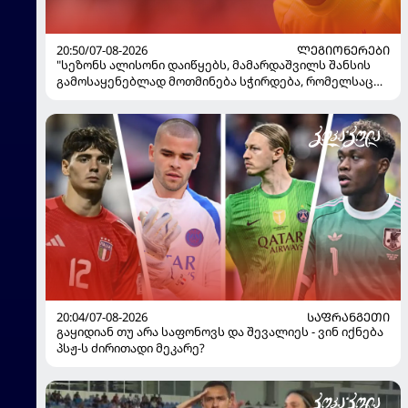
20:50/07-08-2026
ᲚᲔᲒᲘᲝᲜᲔᲠᲔᲑᲘ
"სეზონს ალისონი დაიწყებს, მამარდაშვილს შანსის
გამოსაყენებლად მოთმინება სჭირდება, რომელსაც
100%-ით მიიღებს" - განაცხადა "ლივერპულის"
ყოფილმა მეკარემ
20:04/07-08-2026
ᲡᲐᲤᲠᲐᲜᲒᲔᲗᲘ
გაყიდიან თუ არა საფონოვს და შევალიეს - ვინ იქნება
პსჟ-ს ძირითადი მეკარე?