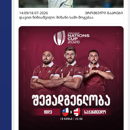
14:09/18-07-2026
ᲔᲠᲝᲕᲜᲣᲚᲘ ᲜᲐᲙᲠᲔᲑᲘ
დავით ნინიაშვილი: მიზანი სამი მოგებაა