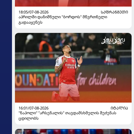
18:05/07-08-2026
ᲡᲐᲤᲠᲐᲜᲒᲔᲗᲘ
აპრილში დანიშნული "ბორდოს" მწვრთნელი
გადააყენეს
16:01/07-08-2026
ᲘᲢᲐᲚᲘᲐ
"ნაპოლი" "არსენალის" თავდამსხმელის შეძენას
ცდილობს