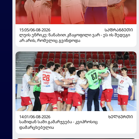
15:05/06-08-2026
ᲡᲐᲤᲠᲐᲜᲒᲔᲗᲘ
ლუის ენრიკე: ნანახით კმაყოფილი ვარ - ეს ის შედეგი
არ არის, რომელიც გვინდოდა
14:01/06-08-2026
ᲮᲔᲚᲑᲣᲠᲗᲘ
სამიდან სამი გამარჯვება - კვიპროსიც
დამარცხებულია