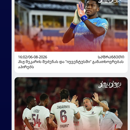
16:02/06-08-2026
ᲡᲐᲤᲠᲐᲜᲒᲔᲗᲘ
პსჟ მეკარის შეძენას და "იუვენტუსში" განათხოვრებას
აპირებს