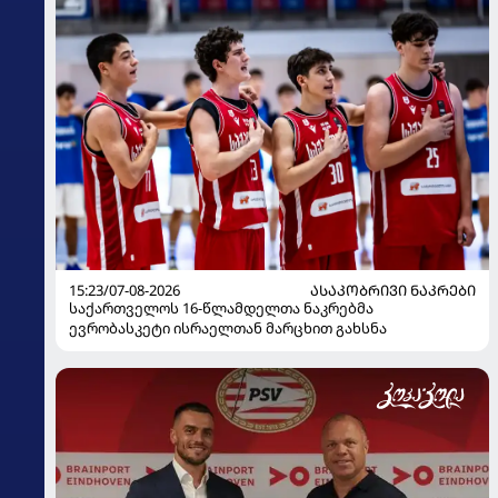
15:23/07-08-2026
ᲐᲡᲐᲙᲝᲑᲠᲘᲕᲘ ᲜᲐᲙᲠᲔᲑᲘ
საქართველოს 16-წლამდელთა ნაკრებმა
ევრობასკეტი ისრაელთან მარცხით გახსნა