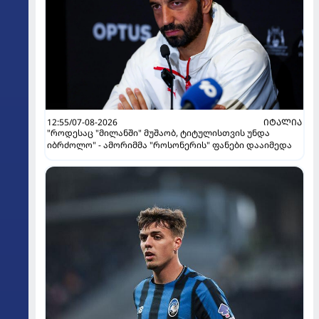
12:55/07-08-2026
ᲘᲢᲐᲚᲘᲐ
"როდესაც "მილანში" მუშაობ, ტიტულისთვის უნდა
იბრძოლო" - ამორიმმა "როსონერის" ფანები დააიმედა