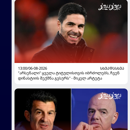
13:00/06-08-2026
ᲡᲮᲕᲐᲓᲐᲡᲮᲕᲐ
"არსენალი" ყველა ტიტულისთვის იბრძოლებს, ჩვენ
დინასტიის შექმნა გვსურს" - მიკელ არტეტა