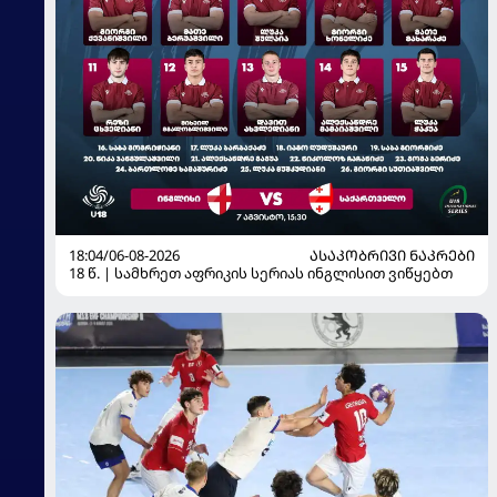
18:04/06-08-2026
ᲐᲡᲐᲙᲝᲑᲠᲘᲕᲘ ᲜᲐᲙᲠᲔᲑᲘ
18 წ. | სამხრეთ აფრიკის სერიას ინგლისით ვიწყებთ