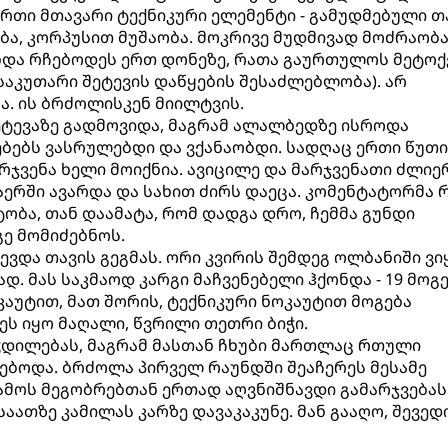
თ-ერთი მთავარი ტექნიკური ელემენტი - გამუდმებული თ
ბა, კორპუსით მუშაობა. მოკრივე მუდმივად მოძრაობ
 უნდა რჩებოდეს ერთ დონეზე, რათა გაურთულოს მეტოქ
საკუთარი შეტევის დაწყების შესაძლებლობა). არ
ა. ის ბრძოლისკენ მიილტვის.
 შეტევაზე გადმოვიდა, მაგრამ ალალბედზე ისროდა
ჯებებს ვასრულებდი და ვქანაობდი. სადღაც ერთი წუთ
რჯვენა ხელი მოიქნია. ავიცილე და მარჯვენათი ძლიე
აერში ავარდა და სახით ძირს დაეცა. კომენტატორმა 
ტობა, თან დაამატა, რომ დადგა დრო, ჩემმა გუნდი
ე მომიძებნოს.
ევდა თავის გეგმას. ორი კვირის შემდეგ ოლბანიში ვი
დ. მას საკმაოდ კარგი მაჩვენებელი ჰქონდა - 19 მოგ
ნოკაუტით, მათ შორის, ტექნიკური ნოკაუტით მოგება
ეს იყო მაღალი, წვრილი თეთრი ბიჭი.
ჭდილებას, მაგრამ მასთან ჩხუბი მართლაც რთული
გებოდა. ბრძოლა პირველ რაუნდში შეაჩერეს მესამე
ღამოს მეგობრებთან ერთად აღვნიშნავდი გამარჯვებას
ათზე კამილას კარზე დავაკაკუნე. მან გააღო, შევედ