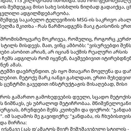
კიდან, 113 კილოგრამს იწონიდა. მას ორი ფენომენალ
რის შემდეგაც მისი სახე სისხლის ნიღბად გადაიქცა, ც
შეცვლილი ადგილმდებარეობა.
შემდეგ საკაბელო ტელევიზიის MSG-ის საკრივო ახალ
ნელმა მკითხა - რას წარმოადგენს მაიკ ტაისონის ერ
დ, შრომისმოყვარე მოკრივეა, რომელიც, როგორც კერძ
 სტილს მისდევს. მათ, ვინც ამბობს: "ვისურვებდი შენ
ები ასობით არიან, არ იციან საქმის რეალური არსის
ი ჩემს ადგილას რომ იყვნენ, ბავშვებივით იტირებდნენ
ენ ამას.
ემში დავბრუნდით. ეს იყო მთავარი მოვლენა და და
მლებით. მეტოქე მარკ იანგი გახლდათ, ერთი შეხედვი
ს ცენტრში გავედით ინსტრუქტაჟის მისაღებად, მისი
დროს გამართო გამოხედვების დუელი, სცადო მეტოქის
რს ნიშნავს, ეს უბრალოდ მეტიჩრობაა. მნიშვნელოვანია
ერგიას, ბრუნდები შენს კუთხეში და ფიქრობ: "ჯანდაბა
". იმ საღამოს მე გავიფიქრე: "ჯანდაბა, ის ჩხუბისთვი
 და მირჩია:
 იქანავე (კას დ'ამატოს მიერ შემუშავებული სტილის -