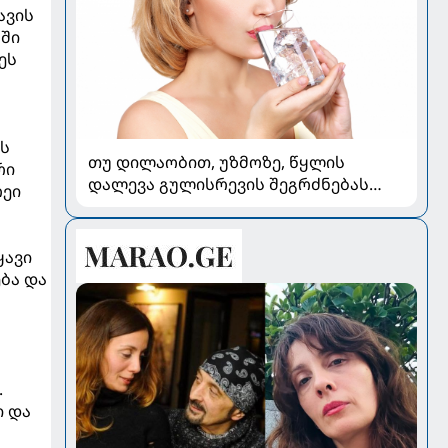
ავის
აში
ეს
ის
თუ დილაობით, უზმოზე, წყლის
რი
დალევა გულისრევის შეგრძნებას
რეი
იწვევს - რა უნდა ვიცოდეთ
ყავი
ება და
.
ი და