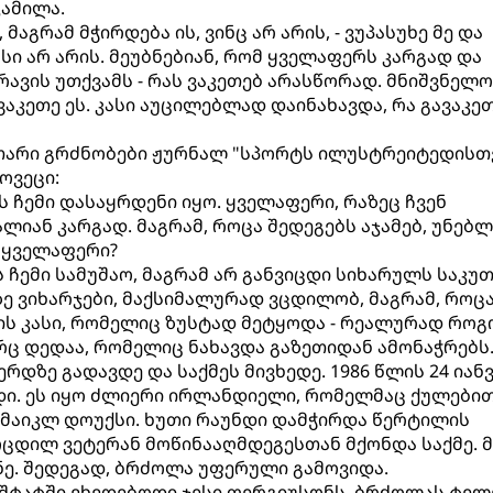
კამილა.
 მაგრამ მჭირდება ის, ვინც არ არის, - ვუპასუხე მე და
ასი არ არის. მეუბნებიან, რომ ყველაფერს კარგად და
რავის უთქვამს - რას ვაკეთებ არასწორად. მნიშვნელო
ვაკეთე ეს. კასი აუცილებლად დაინახავდა, რა გავაკე
არი გრძნობები ჟურნალ "სპორტს ილუსტრეიტედისთ
ოვეცი:
ის ჩემი დასაყრდენი იყო. ყველაფერი, რაზეც ჩვენ
ალიან კარგად. მაგრამ, როცა შედეგებს აჯამებ, უნებ
ს ყველაფერი?
ს ჩემი სამუშაო, მაგრამ არ განვიცდი სიხარულს საკუ
ზე ვიხარჯები, მაქსიმალურად ვცდილობ, მაგრამ, როც
ის კასი, რომელიც ზუსტად მეტყოდა - რეალურად რო
რც დედაა, რომელიც ნახავდა გაზეთიდან ამონაჭრებს
ერდზე გადავდე და საქმეს მივხედე. 1986 წლის 24 იან
დი. ეს იყო ძლიერი ირლანდიელი, რომელმაც ქულები
ა მაიკლ დოუქსი. ხუთი რაუნდი დამჭირდა წერტილის
ცდილ ვეტერან მოწინააღმდეგესთან მქონდა საქმე. მ
ნე. შედეგად, ბრძოლა უფერული გამოვიდა.
 შტატში ვხვდებოდი ჯესი ფერგიუსონს. ბრძოლას ტელ