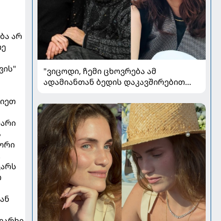
ბა არ
თე
ვის"
"ვიცოდი, ჩემი ცხოვრება ამ
ადამიანთან ბედის დაკავშირებით
რადიკალურად შეიცვლებოდა" - ნინო
ლიეთ
ჟვანია დატო ევგენიძესთან
ქორწინებასა და ოჯახზე
თარი
ა
გორი
.
ვარს
თ
ან
ეარხი