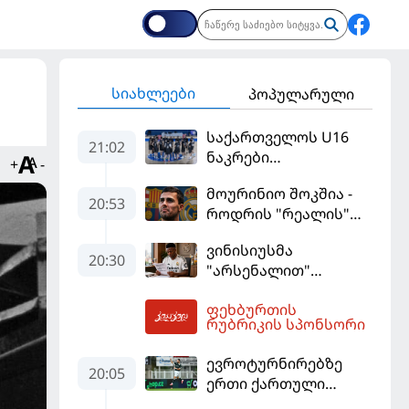
სიახლეები
პოპულარული
საქართველოს U16
21:02
ნაკრები
+
-
ევრობასკეტის
მოურინიო შოკშია -
ფინალურ ეტაპზე – A
20:53
როდრის "რეალის"
დივიზიონში
ლოდინი მობეზრდა
ასპარეზობას იწყებს
ვინისიუსმა
და "ბარსელონაში"
20:30
"არსენალით"
გადადის
დაინტერესება
ფეხბურთის
გამოიყენა და
21:52
რუბრიკის სპონსორი
"რეალთან"
კონტრაქტი
ევროტურნირებზე
მომგებიანად
20:05
ერთი ქართული
გააგრძელა
გოლი მაინც გავიდა