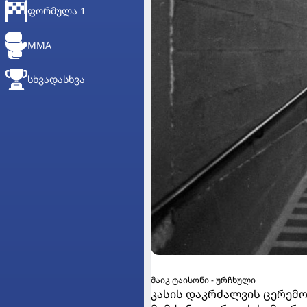
ᲤᲝᲠᲛᲣᲚᲐ 1
MMA
ᲡᲮᲕᲐᲓᲐᲡᲮᲕᲐ
მაიკ ტაისონი - ურჩხული
კასის დაკრძალვის ცერემო