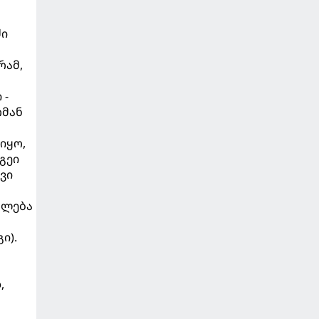
ძი
რამ,
 -
რმან
იყო,
გეი
ვი
ძლება
ი).
,