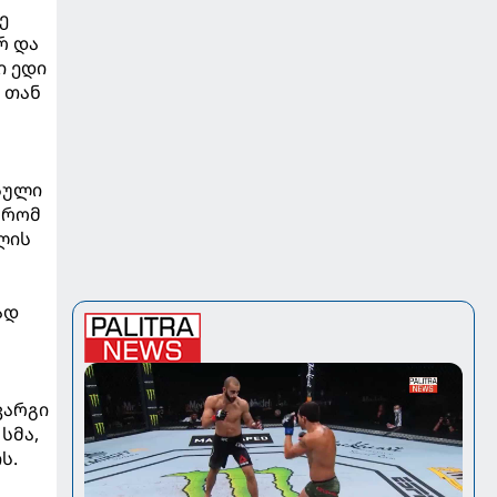
ე
რ და
ი ედი
 თან
სული
 რომ
ლის
ად
კარგი
სმა,
ს.