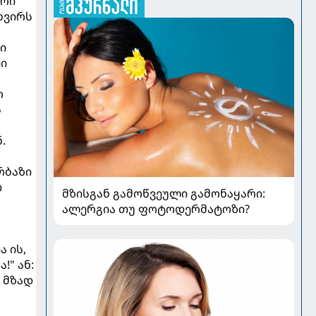
ური
ხვირს
ი
თი
ო
ს
.
რბაზი
თ
მზისგან გამოწვეული გამონაყარი:
ალერგია თუ ფოტოდერმატოზი?
 ის,
!" ან:
ს მზად