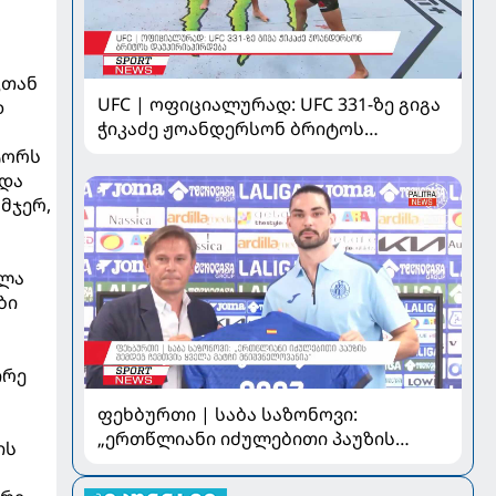
კთან
UFC | ოფიციალურად: UFC 331-ზე გიგა
დ
ჭიკაძე ჟოანდერსონ ბრიტოს
დაუპირისპირდება
ტორს
ბდა
მჯერ,
ოლა
ბი
ირე
ფეხბურთი | საბა საზონოვი:
„ერთწლიანი იძულებითი პაუზის
ის
შემდეგ ჩემთვის ყველა მატჩი
მნიშვნელოვანია“