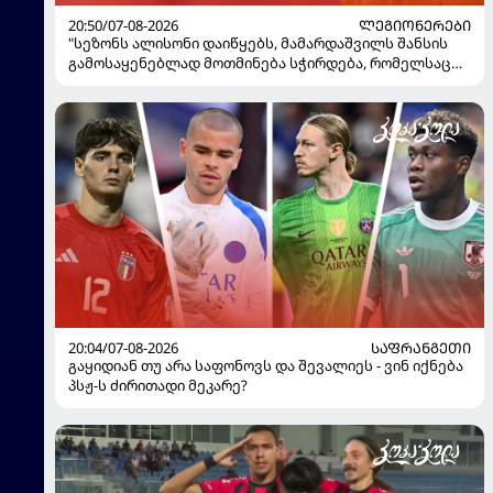
20:50/07-08-2026
ᲚᲔᲒᲘᲝᲜᲔᲠᲔᲑᲘ
"სეზონს ალისონი დაიწყებს, მამარდაშვილს შანსის
გამოსაყენებლად მოთმინება სჭირდება, რომელსაც
100%-ით მიიღებს" - განაცხადა "ლივერპულის"
ყოფილმა მეკარემ
20:04/07-08-2026
ᲡᲐᲤᲠᲐᲜᲒᲔᲗᲘ
გაყიდიან თუ არა საფონოვს და შევალიეს - ვინ იქნება
პსჟ-ს ძირითადი მეკარე?