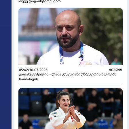
ასევე დაგაინტერესებთ
05:42/30-07-2026
ᲫᲘᲣᲓᲝ
გადაწყვეტილია - ლაშა გუჯეჯიანი უზბეკეთის ნაკრებს
ჩაიბარებს