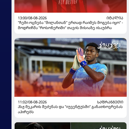
13:00/08-08-2026
ᲘᲢᲐᲚᲘᲐ
"ჩემი ოცნება "მილანთან" ერთად რაიმეს მოგება იყო" -
მოდრიჩმა "როსონერიში" თავის მისიაზე ისაუბრა
11:02/08-08-2026
ᲡᲐᲤᲠᲐᲜᲒᲔᲗᲘ
პსჟ მეკარის შეძენას და "იუვენტუსში" განათხოვრებას
აპირებს