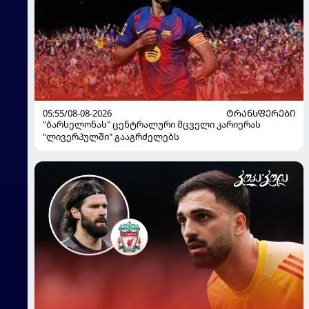
05:55/08-08-2026
ᲢᲠᲐᲜᲡᲤᲔᲠᲔᲑᲘ
"ბარსელონას" ცენტრალური მცველი კარიერას
"ლივერპულში" გააგრძელებს