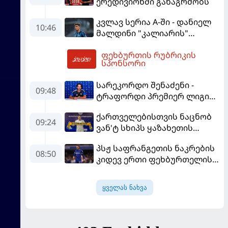
ერედივიონში განაგრძობს
დააიმედა
კვლავ სერია A-ში - დანიელ
10:46
მალდინი "კალიარის"
ღირსებას დაიცავს
ფეხბურთის რუბრიკის
14:02
სპონსორი
სარეკორდო შენაძენი -
09:48
ტრაფორდი პრემიერ ლიგის
მორიგ გუნდში გადავიდა
ქართველებისთვის ნაცნობ
09:24
ვან'ტ სხიპს ყაზახეთის
ნაკრები ჩააბარეს
პსჟ საფრანგეთის ნაკრების
08:50
კიდევ ერთი ფეხბურთელის
დამატებას გეგმავს
ყველას ნახვა