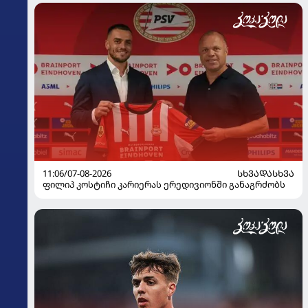
11:06/07-08-2026
ᲡᲮᲕᲐᲓᲐᲡᲮᲕᲐ
ფილიპ კოსტიჩი კარიერას ერედივიონში განაგრძობს