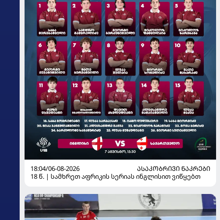
18:04/06-08-2026
ᲐᲡᲐᲙᲝᲑᲠᲘᲕᲘ ᲜᲐᲙᲠᲔᲑᲘ
18 წ. | სამხრეთ აფრიკის სერიას ინგლისით ვიწყებთ