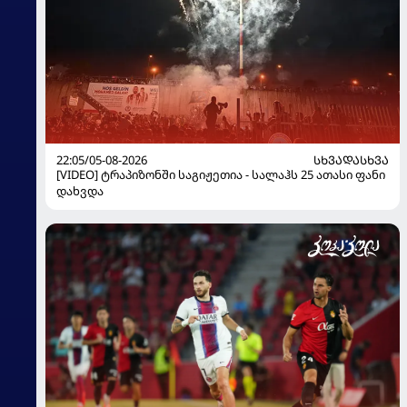
22:05/05-08-2026
ᲡᲮᲕᲐᲓᲐᲡᲮᲕᲐ
[VIDEO] ტრაპიზონში საგიჟეთია - სალაჰს 25 ათასი ფანი
დახვდა