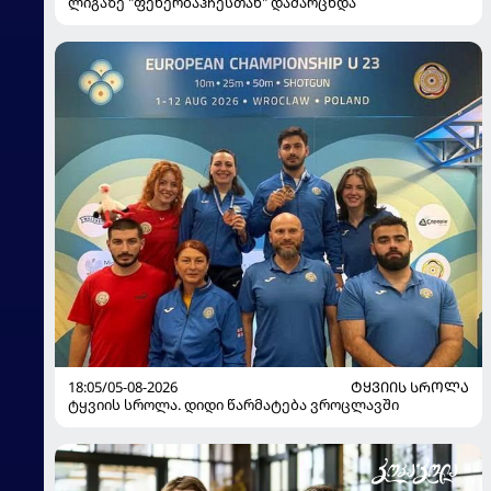
ლიგაზე "ფენერბაჰჩესთან" დამარცხდა
18:05/05-08-2026
ᲢᲧᲕᲘᲘᲡ ᲡᲠᲝᲚᲐ
ტყვიის სროლა. დიდი წარმატება ვროცლავში