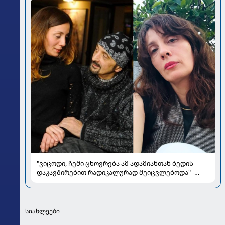
"ვიცოდი, ჩემი ცხოვრება ამ ადამიანთან ბედის
დაკავშირებით რადიკალურად შეიცვლებოდა" -
ნინო ჟვანია დატო ევგენიძესთან ქორწინებასა და
ოჯახზე
სიახლეები