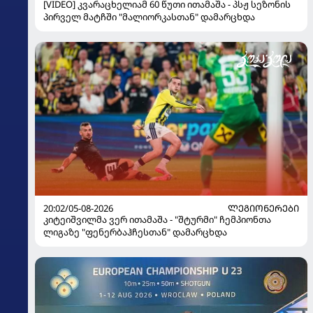
[VIDEO] კვარაცხელიამ 60 წუთი ითამაშა - პსჟ სეზონის
პირველ მატჩში "მალიორკასთან" დამარცხდა
20:02/05-08-2026
ᲚᲔᲒᲘᲝᲜᲔᲠᲔᲑᲘ
კიტეიშვილმა ვერ ითამაშა - "შტურმი" ჩემპიონთა
ლიგაზე "ფენერბაჰჩესთან" დამარცხდა