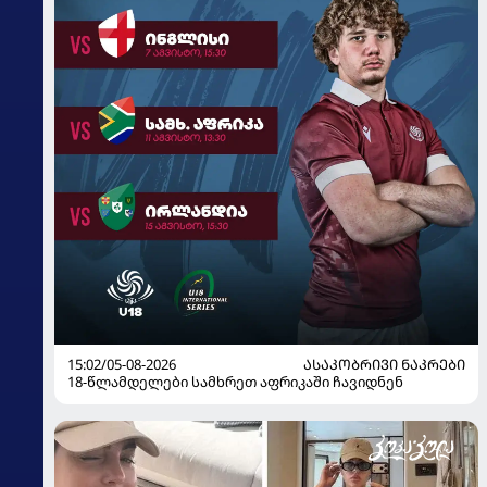
15:02/05-08-2026
ᲐᲡᲐᲙᲝᲑᲠᲘᲕᲘ ᲜᲐᲙᲠᲔᲑᲘ
18-წლამდელები სამხრეთ აფრიკაში ჩავიდნენ