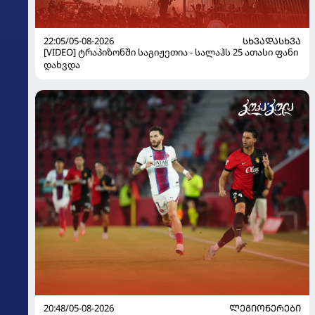
22:05/05-08-2026
ᲡᲮᲕᲐᲓᲐᲡᲮᲕᲐ
[VIDEO] ტრაპიზონში საგიჟეთია - სალაჰს 25 ათასი ფანი
დახვდა
20:48/05-08-2026
ᲚᲔᲒᲘᲝᲜᲔᲠᲔᲑᲘ