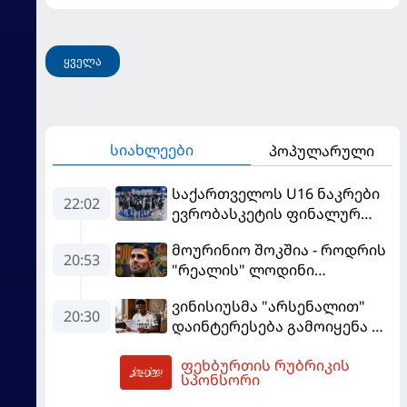
შეაფასა და თბილისში თავდაჯერებული გუნდი
მოჰყავს
ყველა
სიახლეები
პოპულარული
საქართველოს U16 ნაკრები
22:02
ევრობასკეტის ფინალურ
ეტაპზე – A დივიზიონში
მოურინიო შოკშია - როდრის
ასპარეზობას იწყებს
20:53
"რეალის" ლოდინი
მობეზრდა და
ვინისიუსმა "არსენალით"
"ბარსელონაში" გადადის
20:30
დაინტერესება გამოიყენა და
"რეალთან" კონტრაქტი
ფეხბურთის რუბრიკის
მომგებიანად გააგრძელა
06:11
სპონსორი