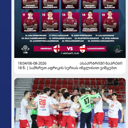
18:04/06-08-2026
ᲐᲡᲐᲙᲝᲑᲠᲘᲕᲘ ᲜᲐᲙᲠᲔᲑᲘ
18 წ. | სამხრეთ აფრიკის სერიას ინგლისით ვიწყებთ