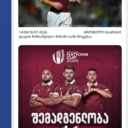
14:09/18-07-2026
ᲔᲠᲝᲕᲜᲣᲚᲘ ᲜᲐᲙᲠᲔᲑᲘ
დავით ნინიაშვილი: მიზანი სამი მოგებაა