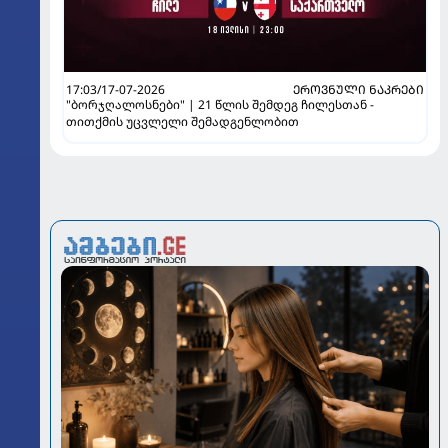
17:03/17-07-2026
ᲔᲠᲝᲕᲜᲣᲚᲘ ᲜᲐᲙᲠᲔᲑᲘ
"ბორჯღალოსნები" | 21 წლის შემდეგ ჩილესთან -
თითქმის უცვლელი შემადგენლობით