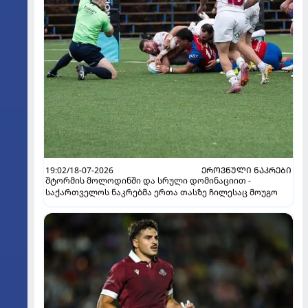
19:02/18-07-2026
ᲔᲠᲝᲕᲜᲣᲚᲘ ᲜᲐᲙᲠᲔᲑᲘ
შტორმის მოლოდინში და სრული დომინაციით -
საქართველოს ნაკრებმა ერთა თასზე ჩილესაც მოუგო