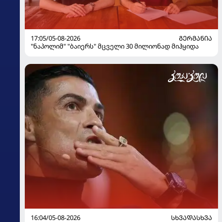
17:05/05-08-2026
ᲒᲔᲠᲛᲐᲜᲘᲐ
"ნაპოლიმ" "ბაიერს" მცველი 30 მილიონად მიჰყიდა
16:04/05-08-2026
ᲡᲮᲕᲐᲓᲐᲡᲮᲕᲐ