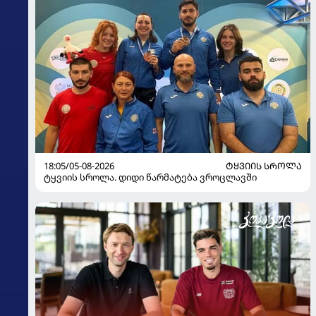
18:05/05-08-2026
ᲢᲧᲕᲘᲘᲡ ᲡᲠᲝᲚᲐ
ტყვიის სროლა. დიდი წარმატება ვროცლავში