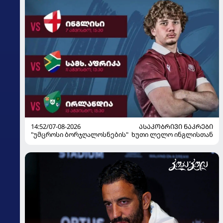
14:52/07-08-2026
ᲐᲡᲐᲙᲝᲑᲠᲘᲕᲘ ᲜᲐᲙᲠᲔᲑᲘ
"უმცროსი ბორჯღალოსნების" ხუთი ლელო ინგლისთან