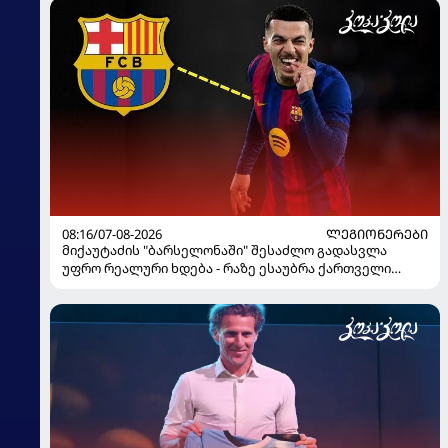
08:16/07-08-2026
ᲚᲔᲒᲘᲝᲜᲔᲠᲔᲑᲘ
მიქაუტაძის "ბარსელონაში" შესაძლო გადასვლა
უფრო რეალური ხდება - რაზე ესაუბრა ქართველი
კატალონიელთა მთავარ მწვრთნელს