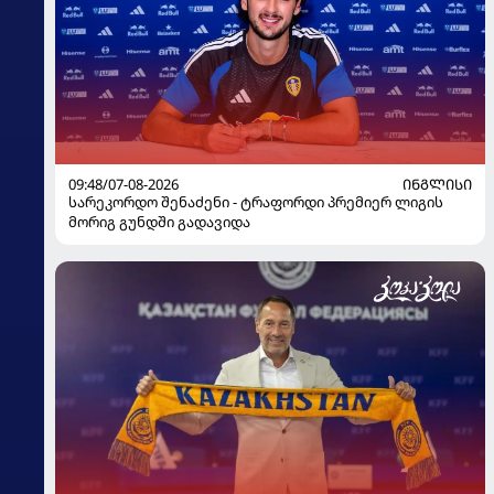
09:48/07-08-2026
ᲘᲜᲒᲚᲘᲡᲘ
სარეკორდო შენაძენი - ტრაფორდი პრემიერ ლიგის
მორიგ გუნდში გადავიდა