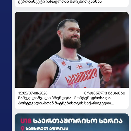
ევრობასკეტი ისრაელთან მარცხით გახსნა
15:05/07-08-2026
ᲔᲠᲝᲕᲜᲣᲚᲘ ᲜᲐᲙᲠᲔᲑᲘ
მამუკელაშვილი ბრუნდება - მონტენეგროსა და
პორტუგალიასთან მატჩებისთვის საქართველო
მზადებას 15 კალათბურთელით იწყებს