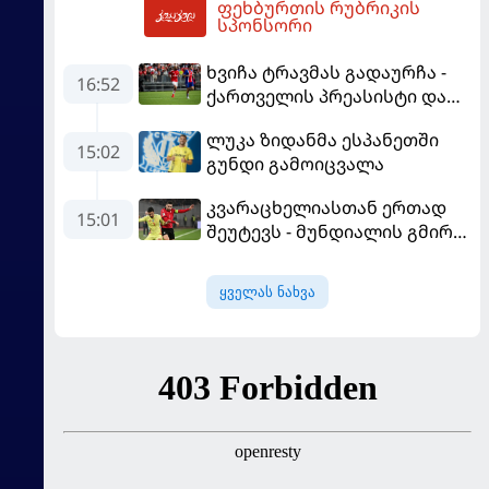
ფეხბურთის რუბრიკის
20:45
სპონსორი
ხვიჩა ტრავმას გადაურჩა -
16:52
ქართველის პრეასისტი და
პსჟ-ს ფრე "მანჩესტერ
ლუკა ზიდანმა ესპანეთში
იუნაიტედთან"
15:02
გუნდი გამოიცვალა
კვარაცხელიასთან ერთად
15:01
შეუტევს - მუნდიალის გმირი
მალე პსჟ-ს ფეხბურთელი
გახდება
ყველას ნახვა