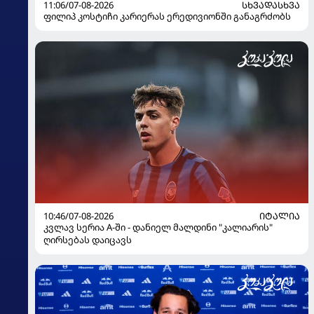
11:06/07-08-2026
ᲡᲮᲕᲐᲓᲐᲡᲮᲕᲐ
ფილიპ კოსტიჩი კარიერას ერედივიონში განაგრძობს
10:46/07-08-2026
ᲘᲢᲐᲚᲘᲐ
კვლავ სერია A-ში - დანიელ მალდინი "კალიარის"
ღირსებას დაიცავს