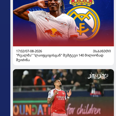
17:02/07-08-2026
ᲔᲡᲞᲐᲜᲔᲗᲘ
"რეალმა" "ლაიფციგისგან" შემტევი 140 მილიონად
შეიძინა