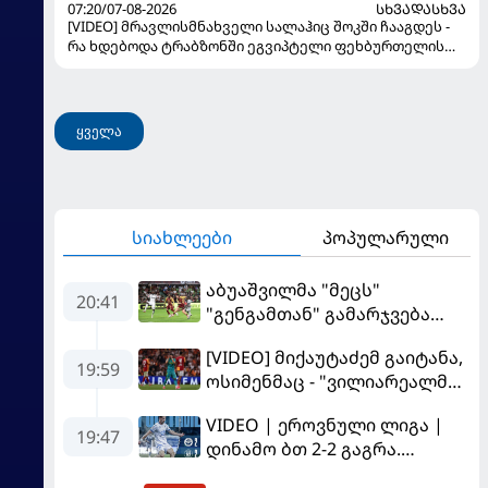
07:20/07-08-2026
ᲡᲮᲕᲐᲓᲐᲡᲮᲕᲐ
[VIDEO] მრავლისმნახველი სალაჰიც შოკში ჩააგდეს -
რა ხდებოდა ტრაბზონში ეგვიპტელი ფეხბურთელის
წარდგენისას
ყველა
სიახლეები
პოპულარული
აბუაშვილმა "მეცს"
20:41
"გენგამთან" გამარჯვება
მოუპოვა
[VIDEO] მიქაუტაძემ გაიტანა,
19:59
ოსიმენმაც - "ვილიარეალმა"
სტამბოლში
VIDEO | ეროვნული ლიგა |
"გალათასარაის" მოუგო
19:47
დინამო ბთ 2-2 გაგრა.
გამოსყიდული "დანაშაული"