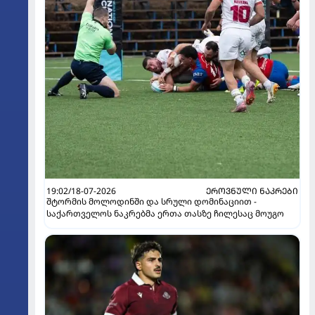
19:02/18-07-2026
ᲔᲠᲝᲕᲜᲣᲚᲘ ᲜᲐᲙᲠᲔᲑᲘ
შტორმის მოლოდინში და სრული დომინაციით -
საქართველოს ნაკრებმა ერთა თასზე ჩილესაც მოუგო