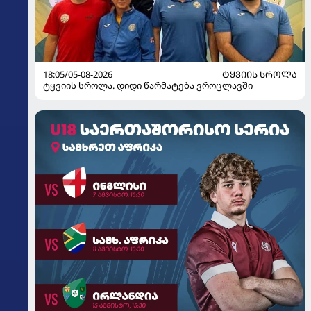
18:05/05-08-2026
ᲢᲧᲕᲘᲘᲡ ᲡᲠᲝᲚᲐ
ტყვიის სროლა. დიდი წარმატება ვროცლავში