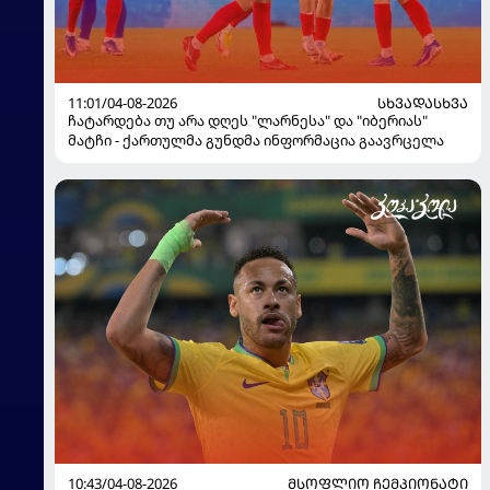
11:01/04-08-2026
ᲡᲮᲕᲐᲓᲐᲡᲮᲕᲐ
ჩატარდება თუ არა დღეს "ლარნესა" და "იბერიას"
მატჩი - ქართულმა გუნდმა ინფორმაცია გაავრცელა
10:43/04-08-2026
ᲛᲡᲝᲤᲚᲘᲝ ᲩᲔᲛᲞᲘᲝᲜᲐᲢᲘ