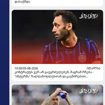
დასაქმდა
10:30/05-08-2026
ᲘᲢᲐᲚᲘᲐ
კონტრაქტს ჯერ არ გაუგრძელებენ, მაგრამ რჩება -
"ინტერმა" ჩალღანოღლუსთან დაკავშირებით
გადაწყვეტილება მიიღო