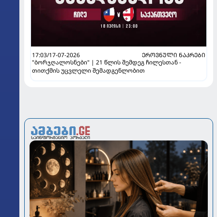
17:03/17-07-2026
ᲔᲠᲝᲕᲜᲣᲚᲘ ᲜᲐᲙᲠᲔᲑᲘ
"ბორჯღალოსნები" | 21 წლის შემდეგ ჩილესთან -
თითქმის უცვლელი შემადგენლობით