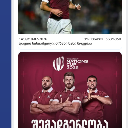
14:09/18-07-2026
ᲔᲠᲝᲕᲜᲣᲚᲘ ᲜᲐᲙᲠᲔᲑᲘ
დავით ნინიაშვილი: მიზანი სამი მოგებაა