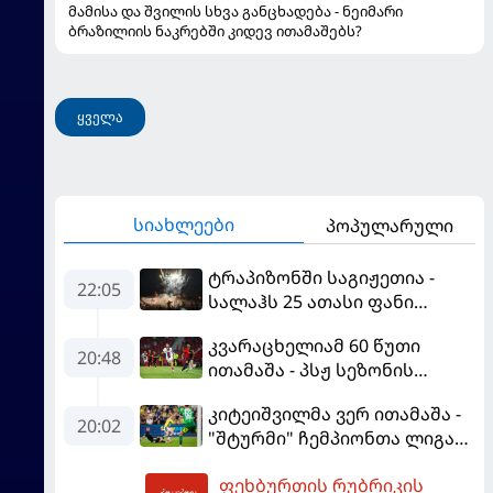
მამისა და შვილის სხვა განცხადება - ნეიმარი
ბრაზილიის ნაკრებში კიდევ ითამაშებს?
ყველა
სიახლეები
პოპულარული
ტრაპიზონში საგიჟეთია -
22:05
სალაჰს 25 ათასი ფანი
დახვდა
კვარაცხელიამ 60 წუთი
20:48
ითამაშა - პსჟ სეზონის
პირველ მატჩში
კიტეიშვილმა ვერ ითამაშა -
"მალიორკასთან"
20:02
"შტურმი" ჩემპიონთა ლიგაზე
დამარცხდა
"ფენერბაჰჩესთან"
ფეხბურთის რუბრიკის
დამარცხდა