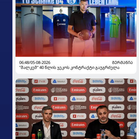
06:48/05-08-2026
ᲒᲔᲠᲛᲐᲜᲘᲐ
"შალკემ" 40 წლის ჯეკოს კონტრაქტი გაუგრძელა