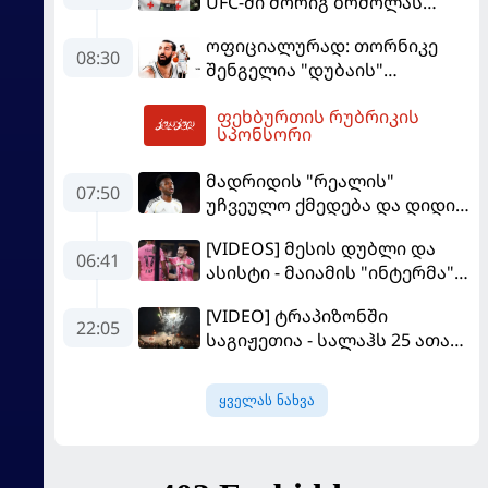
UFC-ში მორიგ ბრძოლას
სექტემბერში გამართავს
ოფიციალურად: თორნიკე
08:30
შენგელია "დუბაის"
კალათბურთელია
ფეხბურთის რუბრიკის
10:01
სპონსორი
მადრიდის "რეალის"
07:50
უჩვეულო ქმედება და დიდი
კომპრომისი - ვინისიუსის
[VIDEOS] მესის დუბლი და
მომავალი გადაწყდა
06:41
ასისტი - მაიამის "ინტერმა"
"სან ლუისს" მოუგო
[VIDEO] ტრაპიზონში
22:05
საგიჟეთია - სალაჰს 25 ათასი
ფანი დახვდა
ყველას ნახვა