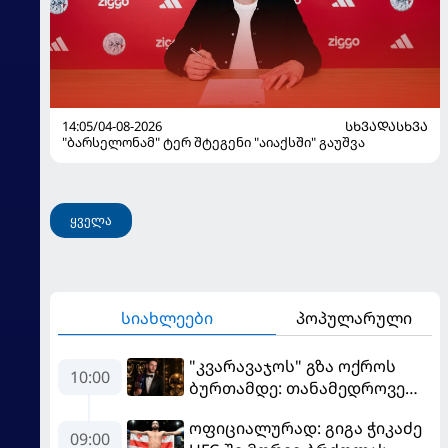
14:05/04-08-2026
ᲡᲮᲕᲐᲓᲐᲡᲮᲕᲐ
"ბარსელონამ" ტერ შტეგენი "აიაქსში" გაუშვა
ყველა
სიახლეები
პოპულარული
"კვარავაჯოს" გზა ოქროს
10:00
ბურთამდე: თანამედროვე
ქართული ზღაპარი
ოფიციალურად: გიგა ჭიკაძე
09:00