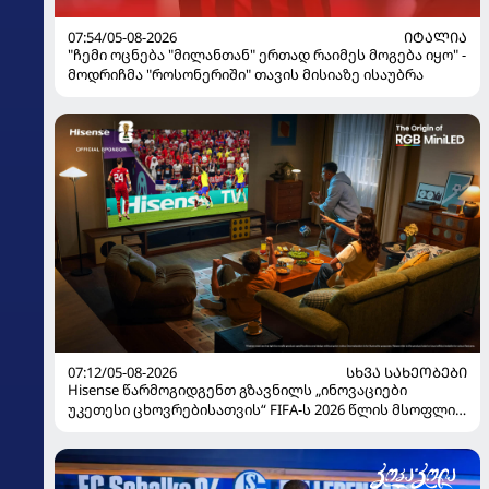
07:54/05-08-2026
ᲘᲢᲐᲚᲘᲐ
"ჩემი ოცნება "მილანთან" ერთად რაიმეს მოგება იყო" -
მოდრიჩმა "როსონერიში" თავის მისიაზე ისაუბრა
07:12/05-08-2026
ᲡᲮᲕᲐ ᲡᲐᲮᲔᲝᲑᲔᲑᲘ
Hisense წარმოგიდგენთ გზავნილს „ინოვაციები
უკეთესი ცხოვრებისათვის“ FIFA-ს 2026 წლის მსოფლიო
ჩემპიონატზე