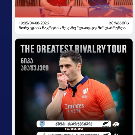
19:05/04-08-2026
ᲒᲔᲠᲛᲐᲜᲘᲐ
ნორვეგიის ნაკრების მეკარე "ლაიფციგში" დაბრუნდა