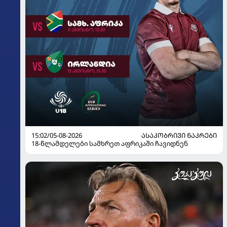
15:02/05-08-2026
ᲐᲡᲐᲙᲝᲑᲠᲘᲕᲘ ᲜᲐᲙᲠᲔᲑᲘ
18-წლამდელები სამხრეთ აფრიკაში ჩავიდნენ