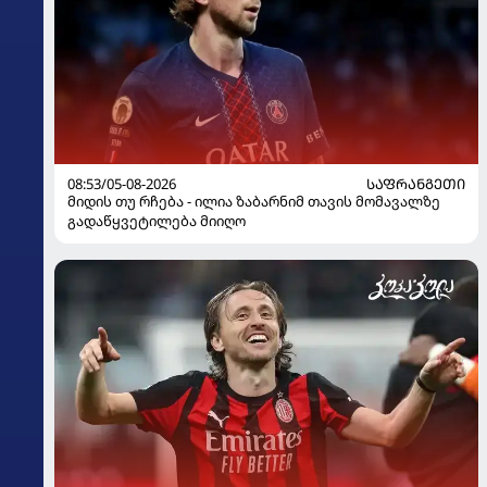
08:53/05-08-2026
ᲡᲐᲤᲠᲐᲜᲒᲔᲗᲘ
მიდის თუ რჩება - ილია ზაბარნიმ თავის მომავალზე
გადაწყვეტილება მიიღო