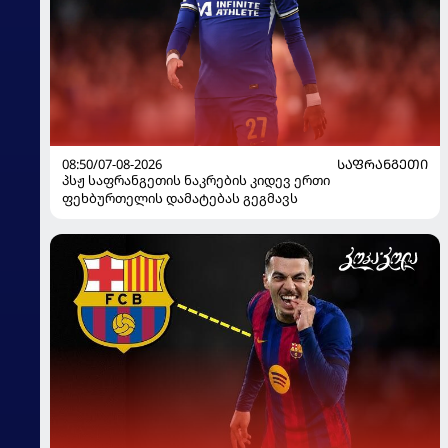
08:50/07-08-2026
ᲡᲐᲤᲠᲐᲜᲒᲔᲗᲘ
პსჟ საფრანგეთის ნაკრების კიდევ ერთი
ფეხბურთელის დამატებას გეგმავს