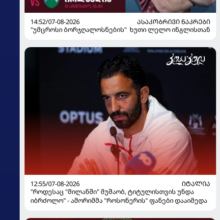
14:52/07-08-2026
ᲐᲡᲐᲙᲝᲑᲠᲘᲕᲘ ᲜᲐᲙᲠᲔᲑᲘ
"უმცროსი ბორჯღალოსნების" ხუთი ლელო ინგლისთან
12:55/07-08-2026
ᲘᲢᲐᲚᲘᲐ
"როდესაც "მილანში" მუშაობ, ტიტულისთვის უნდა
იბრძოლო" - ამორიმმა "როსონერის" ფანები დააიმედა