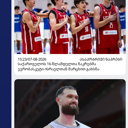
15:23/07-08-2026
ᲐᲡᲐᲙᲝᲑᲠᲘᲕᲘ ᲜᲐᲙᲠᲔᲑᲘ
საქართველოს 16-წლამდელთა ნაკრებმა
ევრობასკეტი ისრაელთან მარცხით გახსნა