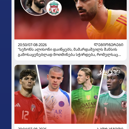
20:50/07-08-2026
ᲚᲔᲒᲘᲝᲜᲔᲠᲔᲑᲘ
"სეზონს ალისონი დაიწყებს, მამარდაშვილს შანსის
გამოსაყენებლად მოთმინება სჭირდება, რომელსაც
100%-ით მიიღებს" - განაცხადა "ლივერპულის"
ყოფილმა მეკარემ
20:04/07-08-2026
ᲡᲐᲤᲠᲐᲜᲒᲔᲗᲘ