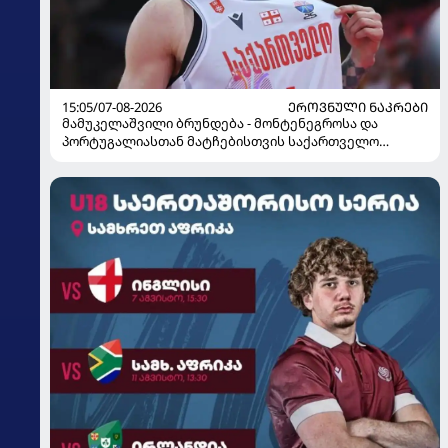
15:05/07-08-2026
ᲔᲠᲝᲕᲜᲣᲚᲘ ᲜᲐᲙᲠᲔᲑᲘ
მამუკელაშვილი ბრუნდება - მონტენეგროსა და
პორტუგალიასთან მატჩებისთვის საქართველო
მზადებას 15 კალათბურთელით იწყებს