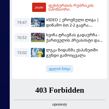
სტამბოლში
ფეხბურთის რუბრიკის
"გალათასარაის" მოუგო
23:30
სპონსორი
VIDEO | ეროვნული ლიგა |
19:47
დინამო ბთ 2-2 გაგრა.
გამოსყიდული "დანაშაული"
ხვიჩა ტრავმას გადაურჩა -
16:52
ქართველის პრეასისტი და
პსჟ-ს ფრე "მანჩესტერ
ლუკა ზიდანმა ესპანეთში
იუნაიტედთან"
15:02
გუნდი გამოიცვალა
ყველას ნახვა