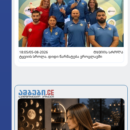
18:05/05-08-2026
ᲢᲧᲕᲘᲘᲡ ᲡᲠᲝᲚᲐ
ტყვიის სროლა. დიდი წარმატება ვროცლავში