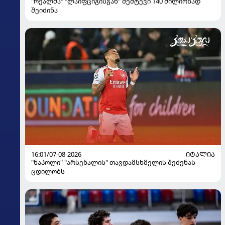
"რეალმა" "ლაიფციგისგან" შემტევი 140 მილიონად
შეიძინა
16:01/07-08-2026
ᲘᲢᲐᲚᲘᲐ
"ნაპოლი" "არსენალის" თავდამსხმელის შეძენას
ცდილობს