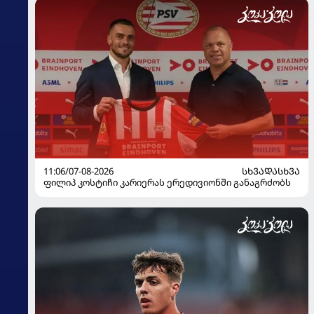
11:06/07-08-2026
ᲡᲮᲕᲐᲓᲐᲡᲮᲕᲐ
ფილიპ კოსტიჩი კარიერას ერედივიონში განაგრძობს