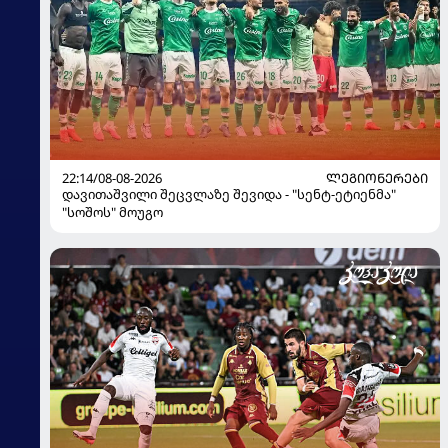
22:14/08-08-2026
ᲚᲔᲒᲘᲝᲜᲔᲠᲔᲑᲘ
დავითაშვილი შეცვლაზე შევიდა - "სენტ-ეტიენმა"
"სოშოს" მოუგო