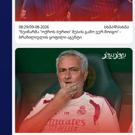
08:29/09-08-2026
ᲡᲮᲕᲐᲓᲐᲡᲮᲕᲐ
"ნეიმარმა "ოქროს ბურთი" მესის გამო ვერ მოიგო" -
ბრაზილიელის ყოფილი აგენტი