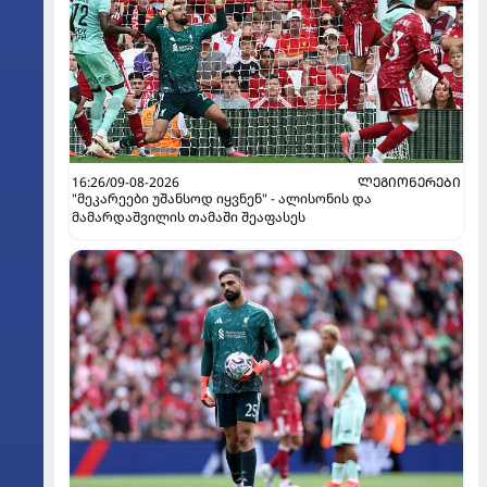
16:26/09-08-2026
ᲚᲔᲒᲘᲝᲜᲔᲠᲔᲑᲘ
"მეკარეები უშანსოდ იყვნენ" - ალისონის და
მამარდაშვილის თამაში შეაფასეს