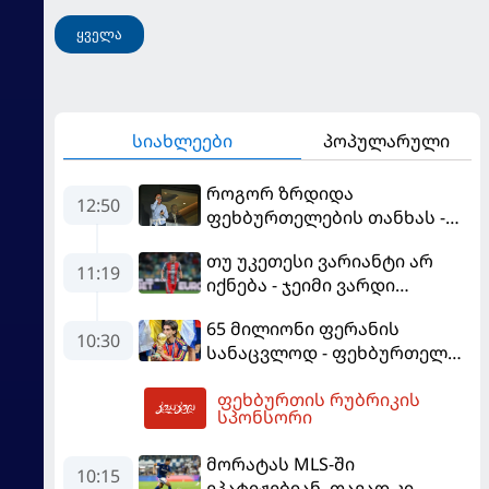
ყველა
სიახლეები
პოპულარული
როგორ ზრდიდა
12:50
ფეხბურთელების თანხას -
ნეიმარის ყოფილმა აგენტმა
თუ უკეთესი ვარიანტი არ
სქემა გაამხილა
11:19
იქნება - ჯეიმი ვარდი
შესაძლოა, ინგლისში
65 მილიონი ფერანის
დაბრუნდეს
10:30
სანაცვლოდ - ფეხბურთელს
პსჟ-ში სურს, "ბარსა" კი
ფეხბურთის რუბრიკის
სოლიდური თანხის მიღებას
13:11
სპონსორი
გეგმავს
მორატას MLS-ში
10:15
ეპატიჟებიან, თავად კი