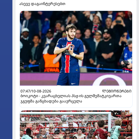
ასევე დაგაინტერესებთ
07:47/10-08-2026
ᲚᲔᲒᲘᲝᲜᲔᲠᲔᲑᲘ
ბოიკოტი - კვარაცხელიას პსჟ-ის გულშემატკივართა
ჯგუფმა განცხადება გაავრცელა