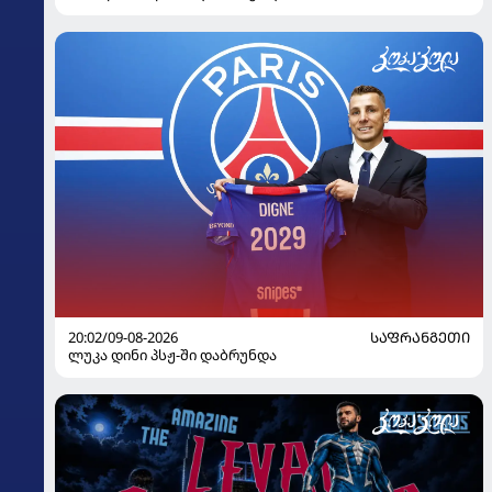
20:02/09-08-2026
ᲡᲐᲤᲠᲐᲜᲒᲔᲗᲘ
ლუკა დინი პსჟ-ში დაბრუნდა