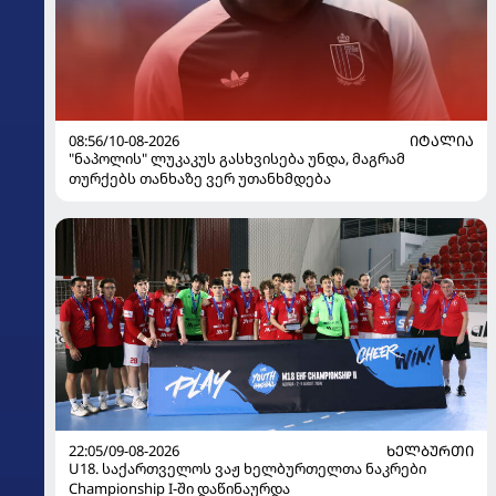
08:56/10-08-2026
ᲘᲢᲐᲚᲘᲐ
"ნაპოლის" ლუკაკუს გასხვისება უნდა, მაგრამ
თურქებს თანხაზე ვერ უთანხმდება
22:05/09-08-2026
ᲮᲔᲚᲑᲣᲠᲗᲘ
U18. საქართველოს ვაჟ ხელბურთელთა ნაკრები
Championship I-ში დაწინაურდა