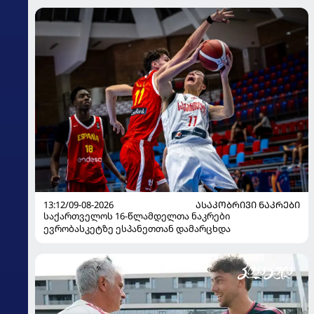
13:12/09-08-2026
ᲐᲡᲐᲙᲝᲑᲠᲘᲕᲘ ᲜᲐᲙᲠᲔᲑᲘ
საქართველოს 16-წლამდელთა ნაკრები
ევრობასკეტზე ესპანეთთან დამარცხდა