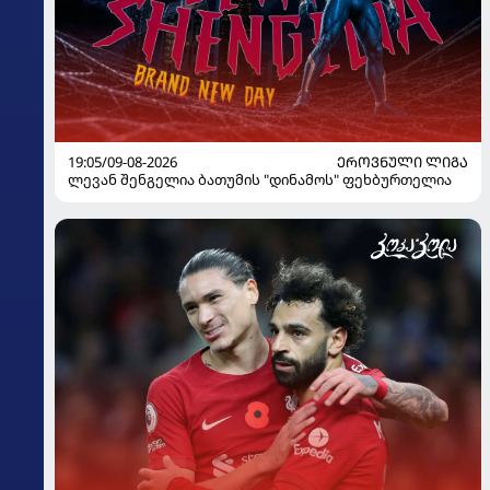
19:05/09-08-2026
ᲔᲠᲝᲕᲜᲣᲚᲘ ᲚᲘᲒᲐ
ლევან შენგელია ბათუმის "დინამოს" ფეხბურთელია