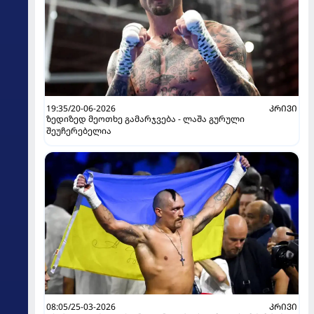
19:35/20-06-2026
ᲙᲠᲘᲕᲘ
ზედიზედ მეოთხე გამარჯვება - ლაშა გურული
შეუჩერებელია
08:05/25-03-2026
ᲙᲠᲘᲕᲘ