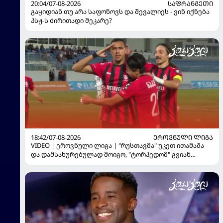
20:04/07-08-2026
ᲡᲐᲤᲠᲐᲜᲒᲔᲗᲘ
გაყიდიან თუ არა საფონოვს და შევალიეს - ვინ იქნება
პსჟ-ს ძირითადი მეკარე?
18:42/07-08-2026
ᲔᲠᲝᲕᲜᲣᲚᲘ ᲚᲘᲒᲐ
VIDEO | ეროვნული ლიგა | "რუსთავმა" უკეთ ითამაშა
და დამსახურებულად მოიგო, "ტორპედომ" გვიან
გაიღვიძა...