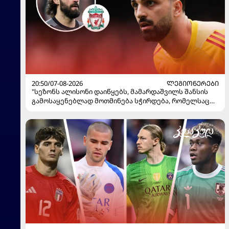
20:50/07-08-2026
ᲚᲔᲒᲘᲝᲜᲔᲠᲔᲑᲘ
"სეზონს ალისონი დაიწყებს, მამარდაშვილს შანსის
გამოსაყენებლად მოთმინება სჭირდება, რომელსაც
100%-ით მიიღებს" - განაცხადა "ლივერპულის"
ყოფილმა მეკარემ