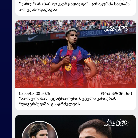
"კარიერაში ნაბიჯი უკან გადადგა" - კარაგერმა სალაჰს
არჩევანი დაუწუნა
05:55/08-08-2026
ᲢᲠᲐᲜᲡᲤᲔᲠᲔᲑᲘ
"ბარსელონას" ცენტრალური მცველი კარიერას
"ლივერპულში" გააგრძელებს