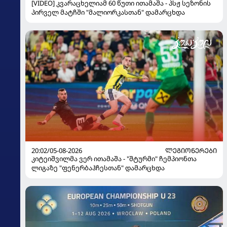
[VIDEO] კვარაცხელიამ 60 წუთი ითამაშა - პსჟ სეზონის
პირველ მატჩში "მალიორკასთან" დამარცხდა
20:02/05-08-2026
ᲚᲔᲒᲘᲝᲜᲔᲠᲔᲑᲘ
კიტეიშვილმა ვერ ითამაშა - "შტურმი" ჩემპიონთა
ლიგაზე "ფენერბაჰჩესთან" დამარცხდა