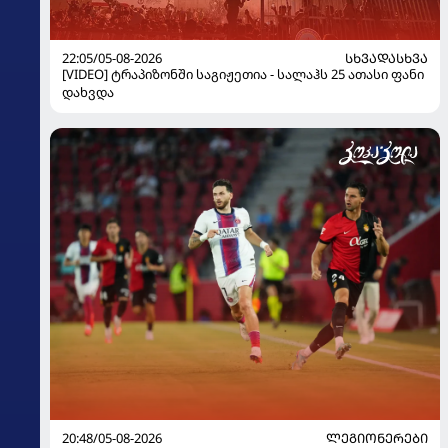
22:05/05-08-2026
ᲡᲮᲕᲐᲓᲐᲡᲮᲕᲐ
[VIDEO] ტრაპიზონში საგიჟეთია - სალაჰს 25 ათასი ფანი
დახვდა
20:48/05-08-2026
ᲚᲔᲒᲘᲝᲜᲔᲠᲔᲑᲘ