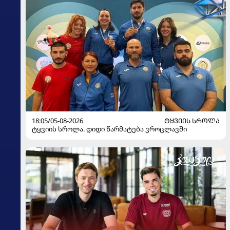
18:05/05-08-2026
ᲢᲧᲕᲘᲘᲡ ᲡᲠᲝᲚᲐ
ტყვიის სროლა. დიდი წარმატება ვროცლავში