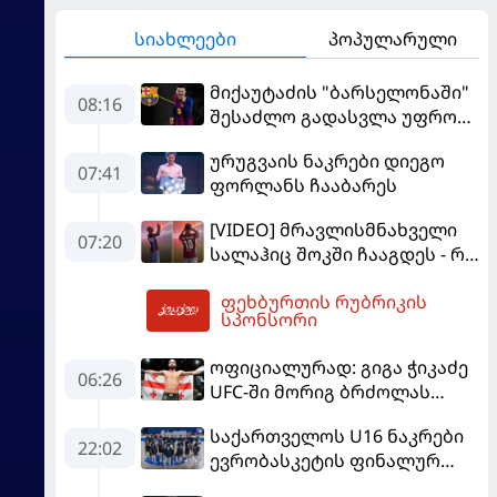
სიახლეები
პოპულარული
მიქაუტაძის "ბარსელონაში"
08:16
შესაძლო გადასვლა უფრო
რეალური ხდება - რაზე
ურუგვაის ნაკრები დიეგო
ესაუბრა ქართველი
07:41
ფორლანს ჩააბარეს
კატალონიელთა მთავარ
მწვრთნელს
[VIDEO] მრავლისმნახველი
07:20
სალაჰიც შოკში ჩააგდეს - რა
ხდებოდა ტრაბზონში
ფეხბურთის რუბრიკის
ეგვიპტელი ფეხბურთელის
08:52
სპონსორი
წარდგენისას
ოფიციალურად: გიგა ჭიკაძე
06:26
UFC-ში მორიგ ბრძოლას
სექტემბერში გამართავს
საქართველოს U16 ნაკრები
22:02
ევრობასკეტის ფინალურ
ეტაპზე – A დივიზიონში