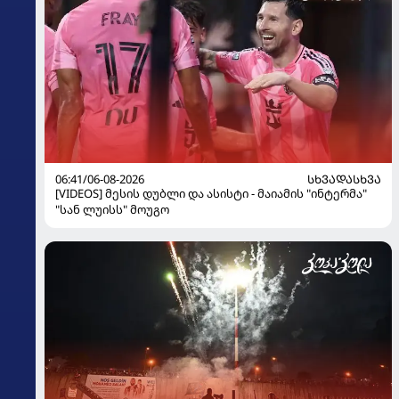
06:41/06-08-2026
ᲡᲮᲕᲐᲓᲐᲡᲮᲕᲐ
[VIDEOS] მესის დუბლი და ასისტი - მაიამის "ინტერმა"
"სან ლუისს" მოუგო