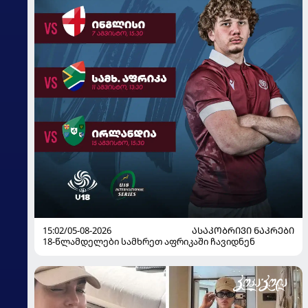
15:02/05-08-2026
ᲐᲡᲐᲙᲝᲑᲠᲘᲕᲘ ᲜᲐᲙᲠᲔᲑᲘ
18-წლამდელები სამხრეთ აფრიკაში ჩავიდნენ