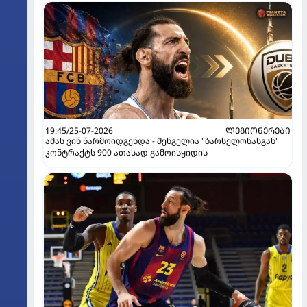
19:45/25-07-2026
ᲚᲔᲒᲘᲝᲜᲔᲠᲔᲑᲘ
ამას ვინ წარმოიდგენდა - შენგელია "ბარსელონასგან"
კონტრაქტს 900 ათასად გამოისყიდის