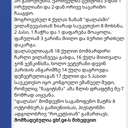
არ გამოუჩენია. ქართველმა ცენტრმა 3-დან 1
ორქულიანი და 2-დან ორივე საჯარიმო
ჩააგდო.
მოგროვებულ 4 ქულას ზაზამ "დალასში"
ვილანუევასთან ზიარად საუკეთესო 8 მოხსნა,
2 პასი, 1 ჩაჭრა და 1 დაფარება მოაყოლა.
ფაჩულიამ 3 ჯარიმა მიიღო და ბურთი ერთხელ
დაკარგა.
დალასელთაგან 18 ქულით ბომბარდირი
ჩარლი ვილანუევა გახდა, 16 ქულა მიითვალა
ჯონ ჯენკინსმა, ხოლო ვეტერანი დევინ
ჰარისის ანგარიშზე 14 ქულა დაგროვდა.
დენვერელთაგან 17 ქულით და 5 პასით
საუკეთესო იყო კონგოელი ემანუელ მუდი,
რომელიც "ნაგიტსმა" ამა წლის დრაფტზე მე-7
ნომრად აიყვანა.
"დალასი" მომდევნო საგამოფენო მატჩს 8
ოქტომბერ,ს გამთენიისას, ჰიუსტონში
ადგილობრივ "როკეტსთან" გამართავს.
მომზადებულია gbf.ge-ს მიხედვით