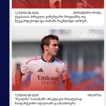
12:59/05-08-2026
ᲔᲠᲝᲕᲜᲣᲚᲘ ᲚᲘᲒᲐ
ქეცბაიას პირველი კომენტარი: მოედანზე თუ
შევვარდებოდი და თამაშს ჩავშლიდი, თორემ...
12:50/05-08-2026
ᲘᲢᲐᲚᲘᲐ
"რეალმა" სათამაშო პრაქტიკის მისაღებად
მასტანტუონო იტალიაში გაანათხოვრა