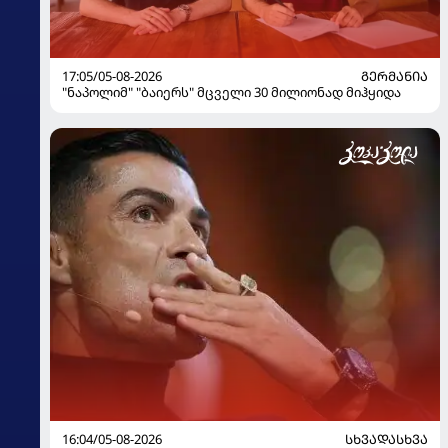
17:05/05-08-2026
ᲒᲔᲠᲛᲐᲜᲘᲐ
"ნაპოლიმ" "ბაიერს" მცველი 30 მილიონად მიჰყიდა
16:04/05-08-2026
ᲡᲮᲕᲐᲓᲐᲡᲮᲕᲐ