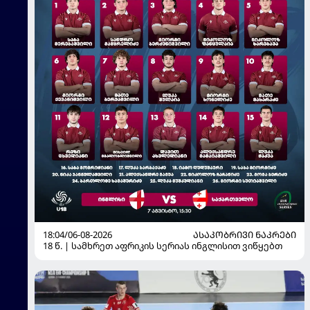
18:04/06-08-2026
ᲐᲡᲐᲙᲝᲑᲠᲘᲕᲘ ᲜᲐᲙᲠᲔᲑᲘ
18 წ. | სამხრეთ აფრიკის სერიას ინგლისით ვიწყებთ