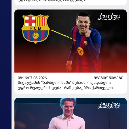
08:16/07-08-2026
ᲚᲔᲒᲘᲝᲜᲔᲠᲔᲑᲘ
მიქაუტაძის "ბარსელონაში" შესაძლო გადასვლა
უფრო რეალური ხდება - რაზე ესაუბრა ქართველი
კატალონიელთა მთავარ მწვრთნელს