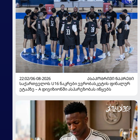
22:02/06-08-2026
ᲐᲡᲐᲙᲝᲑᲠᲘᲕᲘ ᲜᲐᲙᲠᲔᲑᲘ
საქართველოს U16 ნაკრები ევრობასკეტის ფინალურ
ეტაპზე – A დივიზიონში ასპარეზობას იწყებს