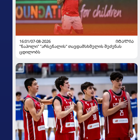
16:01/07-08-2026
ᲘᲢᲐᲚᲘᲐ
"ნაპოლი" "არსენალის" თავდამსხმელის შეძენას
ცდილობს