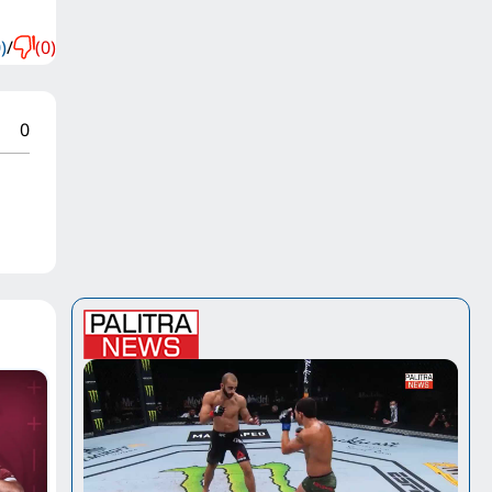
)
/
(0)
0