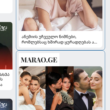
ანემიის უჩვეულო ნიშნები,
რომლებსაც ხშირად ყურადღებას არ
აქცევენ
ᲡᲮᲕᲐ
ის
ლა