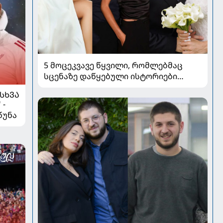
5 მოცეკვავე წყვილი, რომლებმაც
სცენაზე დაწყებული ისტორიები
სიყვარულად აქციეს
ᲡᲮᲕᲐ
 -
წუნა