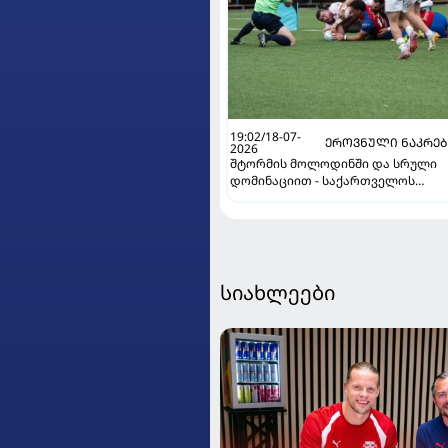
19:02/18-07-
ᲔᲠᲝᲕᲜᲣᲚᲘ ᲜᲐᲙᲠᲔ
2026
შტორმის მოლოდინში და სრული
დომინაციით - საქართველოს
ნაკრებმა ერთა თასზე ჩილესაც
მოუგო
სიახლეები