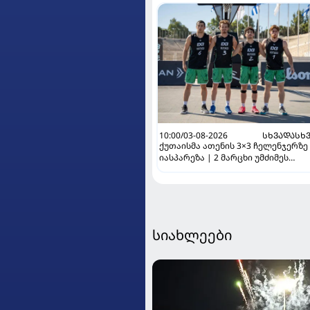
10:00/03-08-2026
ᲡᲮᲕᲐᲓᲐᲡᲮ
ქუთაისმა ათენის 3×3 ჩელენჯერზე
იასპარეზა | 2 მარცხი უმძიმეს
ბრძოლაში
სიახლეები