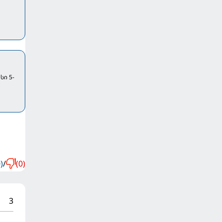
სი 5-
)
/
(0)
3