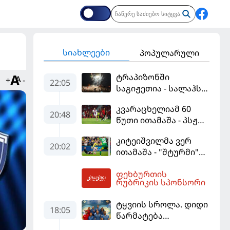
სიახლეები
პოპულარული
ტრაპიზონში
+
-
22:05
საგიჟეთია - სალაჰს
25 ათასი ფანი
კვარაცხელიამ 60
დახვდა
20:48
წუთი ითამაშა - პსჟ
სეზონის პირველ
კიტეიშვილმა ვერ
მატჩში
20:02
ითამაშა - "შტურმი"
"მალიორკასთან"
ჩემპიონთა ლიგაზე
დამარცხდა
ფეხბურთის
"ფენერბაჰჩესთან"
03:58
რუბრიკის სპონსორი
დამარცხდა
ტყვიის სროლა. დიდი
18:05
წარმატება
ვროცლავში