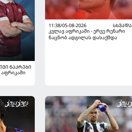
11:38/05-08-2026
ᲡᲮᲕᲐᲓᲐ
კვლავ აფრიკაში - ერვე რენარი
ნაცნობ ადგილას დასაქმდა
ᲘᲕᲘ ᲜᲐᲙᲠᲔᲑᲘ
 აფრიკაში