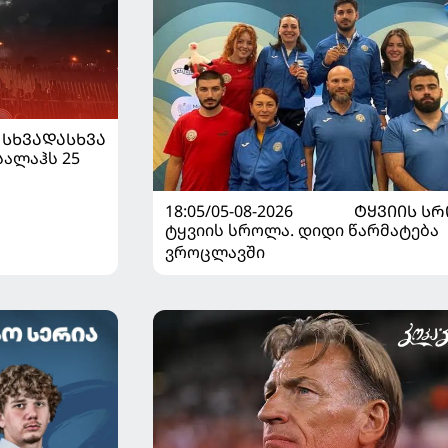
ᲡᲮᲕᲐᲓᲐᲡᲮᲕᲐ
სალაჰს 25
18:05/05-08-2026
ᲢᲧᲕᲘᲘᲡ Ს
ტყვიის სროლა. დიდი წარმატება
ვროცლავში