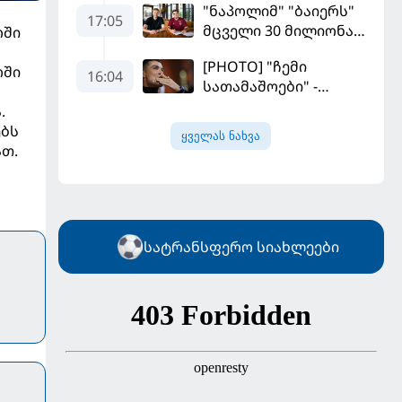
"ნაპოლიმ" "ბაიერს"
17:05
მცველი 30 მილიონად
რში
მიჰყიდა
[PHOTO] "ჩემი
რში
16:04
სათამაშოები" -
რონალდომ თავისი
.
ძვირფასი ავტოპარკი
ებს
ყველას ნახვა
აჩვენა
ათ.
სატრანსფერო სიახლეები