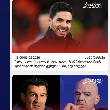
13:00/06-08-2026
ᲡᲮᲕᲐᲓᲐᲡᲮᲕᲐ
"არსენალი" ყველა ტიტულისთვის იბრძოლებს, ჩვენ
დინასტიის შექმნა გვსურს" - მიკელ არტეტა