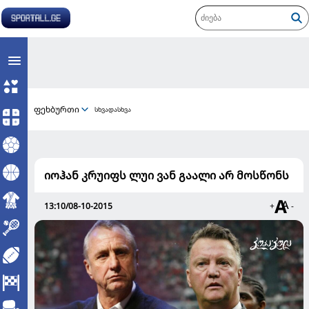
ფეხბურთი
სხვადასხვა
იოჰან კრუიფს ლუი ვან გაალი არ მოსწონს
13:10/08-10-2015
+
-