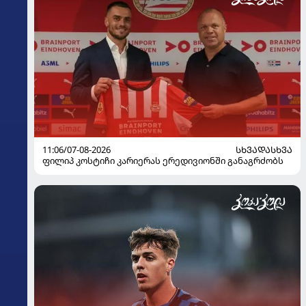
11:06/07-08-2026
ᲡᲮᲕᲐᲓᲐᲡᲮᲕᲐ
ფილიპ კოსტიჩი კარიერას ერედივიონში განაგრძობს