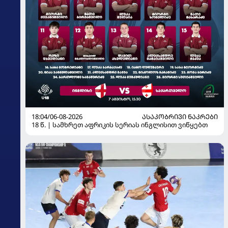
18:04/06-08-2026
ᲐᲡᲐᲙᲝᲑᲠᲘᲕᲘ ᲜᲐᲙᲠᲔᲑᲘ
18 წ. | სამხრეთ აფრიკის სერიას ინგლისით ვიწყებთ