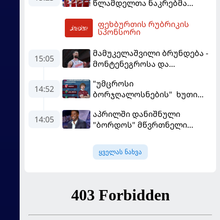
წლამდელთა ნაკრებმა
ევრობასკეტი ისრაელთან
ფეხბურთის რუბრიკის
მარცხით გახსნა
17:01
სპონსორი
მამუკელაშვილი ბრუნდება -
15:05
მონტენეგროსა და
პორტუგალიასთან
"უმცროსი
მატჩებისთვის საქართველო
14:52
ბორჯღალოსნების" ხუთი
მზადებას 15
ლელო ინგლისთან
კალათბურთელით იწყებს
აპრილში დანიშნული
14:05
"ბორდოს" მწვრთნელი
გადააყენეს
ყველას ნახვა