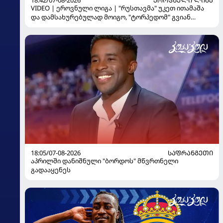
18:42/07-08-2026
ᲔᲠᲝᲕᲜᲣᲚᲘ ᲚᲘᲒᲐ
VIDEO | ეროვნული ლიგა | "რუსთავმა" უკეთ ითამაშა
და დამსახურებულად მოიგო, "ტორპედომ" გვიან
გაიღვიძა...
18:05/07-08-2026
ᲡᲐᲤᲠᲐᲜᲒᲔᲗᲘ
აპრილში დანიშნული "ბორდოს" მწვრთნელი
გადააყენეს