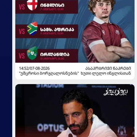
14:52/07-08-2026
ᲐᲡᲐᲙᲝᲑᲠᲘᲕᲘ ᲜᲐᲙᲠᲔᲑᲘ
"უმცროსი ბორჯღალოსნების" ხუთი ლელო ინგლისთან