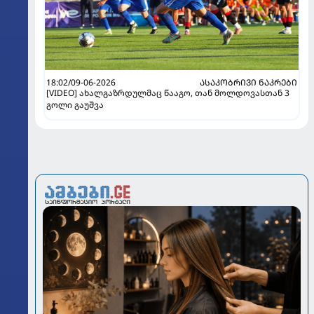
18:02/09-06-2026
ᲐᲡᲐᲙᲝᲑᲠᲘᲕᲘ ᲜᲐᲙᲠᲔᲑᲘ
[VIDEO] ახალგაზრდულმაც წააგო, თან მოლდოვასთან 3
გოლი გაუშვა