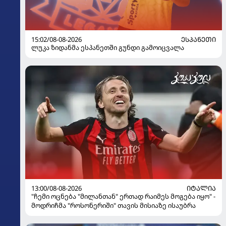
15:02/08-08-2026
ᲔᲡᲞᲐᲜᲔᲗᲘ
ლუკა ზიდანმა ესპანეთში გუნდი გამოიცვალა
13:00/08-08-2026
ᲘᲢᲐᲚᲘᲐ
"ჩემი ოცნება "მილანთან" ერთად რაიმეს მოგება იყო" -
მოდრიჩმა "როსონერიში" თავის მისიაზე ისაუბრა