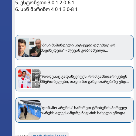
5. ესტონეთი 3 0 1 2 0-6 1
6. სან მარინო 4 0 1 3 0-8 1
"მისი მაშინდელი სიტყვები დღემდე არ
მავიწყდება" - ლევან კობიაშვილი
ალექსანდრე ჩივაძეზე
"როდესაც გადაწყვიტეს, რომ გამხდარიყვნენ
მწვრთნელები, თავიანთ განვითარებაზე უნდა
ეზრუნათ...მათ დიდი წვლილი,
პასუხისმგებლობა მიუძღვით, აი, იმ თაობის
სათანადოდ ვერგამოყენებაში..." - რა
განაცხადა გიორგი გველესიანმა ალექსანდრე
ჩივაძესა და დავით ყიფიანზე?
"დინამო არენის" სამხრეთ ტრიბუნის პირველ
იარუსს ალექსანდრე ჩივაძის სახელი ეწოდა
ალექსანდრე ჩივაძე
თეგები: