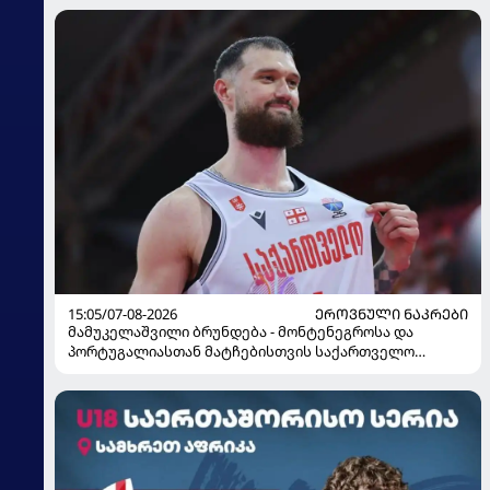
15:05/07-08-2026
ᲔᲠᲝᲕᲜᲣᲚᲘ ᲜᲐᲙᲠᲔᲑᲘ
მამუკელაშვილი ბრუნდება - მონტენეგროსა და
პორტუგალიასთან მატჩებისთვის საქართველო
მზადებას 15 კალათბურთელით იწყებს