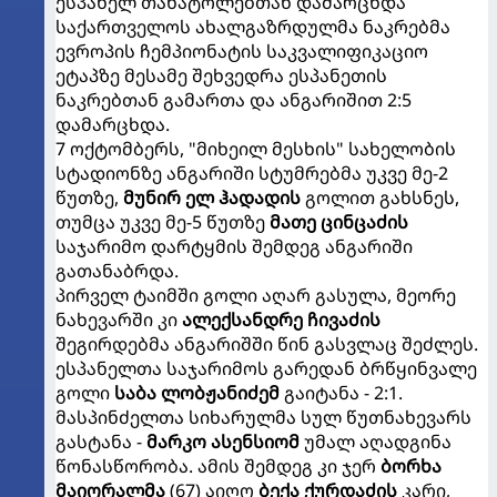
ესპანელ თანატოლებთან დამარცხდა
საქართველოს ახალგაზრდულმა ნაკრებმა
ევროპის ჩემპიონატის საკვალიფიკაციო
ეტაპზე მესამე შეხვედრა ესპანეთის
ნაკრებთან გამართა და ანგარიშით 2:5
დამარცხდა.
7 ოქტომბერს, "მიხეილ მესხის" სახელობის
სტადიონზე ანგარიში სტუმრებმა უკვე მე-2
წუთზე,
მუნირ ელ ჰადადის
გოლით გახსნეს,
თუმცა უკვე მე-5 წუთზე
მათე ცინცაძის
საჯარიმო დარტყმის შემდეგ ანგარიში
გათანაბრდა.
პირველ ტაიმში გოლი აღარ გასულა, მეორე
ნახევარში კი
ალექსანდრე ჩივაძის
შეგირდებმა ანგარიშში წინ გასვლაც შეძლეს.
ესპანელთა საჯარიმოს გარედან ბრწყინვალე
გოლი
საბა ლობჟანიძემ
გაიტანა - 2:1.
მასპინძელთა სიხარულმა სულ წუთნახევარს
გასტანა -
მარკო ასენსიომ
უმალ აღადგინა
წონასწორობა. ამის შემდეგ კი ჯერ
ბორხა
მაიორალმა
(67) აიღო
ბექა ქურდაძის
კარი,