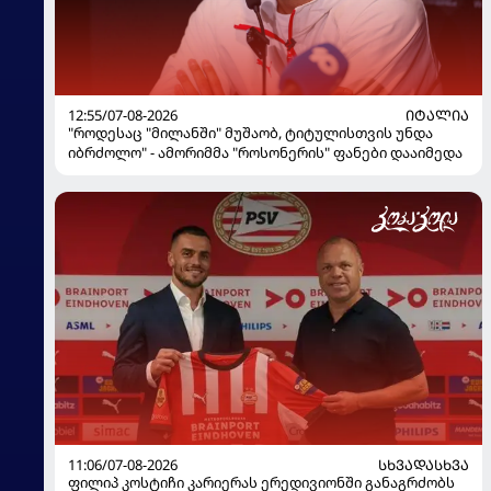
12:55/07-08-2026
ᲘᲢᲐᲚᲘᲐ
"როდესაც "მილანში" მუშაობ, ტიტულისთვის უნდა
იბრძოლო" - ამორიმმა "როსონერის" ფანები დააიმედა
11:06/07-08-2026
ᲡᲮᲕᲐᲓᲐᲡᲮᲕᲐ
ფილიპ კოსტიჩი კარიერას ერედივიონში განაგრძობს