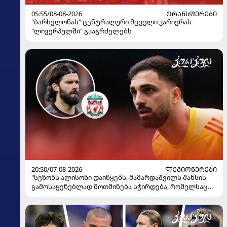
05:55/08-08-2026
ᲢᲠᲐᲜᲡᲤᲔᲠᲔᲑᲘ
"ბარსელონას" ცენტრალური მცველი კარიერას
"ლივერპულში" გააგრძელებს
20:50/07-08-2026
ᲚᲔᲒᲘᲝᲜᲔᲠᲔᲑᲘ
"სეზონს ალისონი დაიწყებს, მამარდაშვილს შანსის
გამოსაყენებლად მოთმინება სჭირდება, რომელსაც
100%-ით მიიღებს" - განაცხადა "ლივერპულის"
ყოფილმა მეკარემ