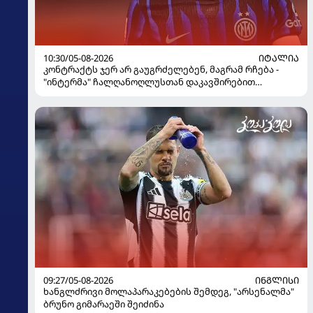
10:30/05-08-2026
ᲘᲢᲐᲚᲘᲐ
კონტრაქტს ჯერ არ გაუგრძელებენ, მაგრამ რჩება -
"ინტერმა" ჩალღანოღლუსთან დაკავშირებით
გადაწყვეტილება მიიღო
09:27/05-08-2026
ᲘᲜᲒᲚᲘᲡᲘ
ხანგლძრივი მოლაპარაკებების შემდეგ, "არსენალმა"
ბრუნო გიმარაეში შეიძინა