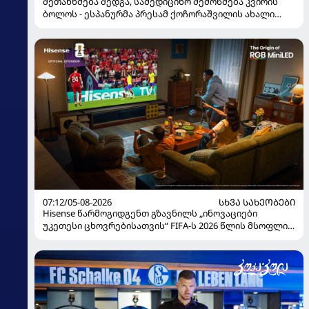
შეთანხმება შედგა, სამედიცინო შემოწმება კვირის
ბოლოს - ესპანურმა პრესამ ქოჩორაშვილის ახალი
გუნდი დაასახელა
07:12/05-08-2026
ᲡᲮᲕᲐ ᲡᲐᲮᲔᲝᲑᲔᲑᲘ
Hisense წარმოგიდგენთ გზავნილს „ინოვაციები
უკეთესი ცხოვრებისათვის“ FIFA-ს 2026 წლის მსოფლიო
ჩემპიონატზე