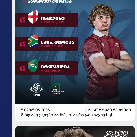
15:02/05-08-2026
ᲐᲡᲐᲙᲝᲑᲠᲘᲕᲘ ᲜᲐᲙᲠᲔᲑᲘ
18-წლამდელები სამხრეთ აფრიკაში ჩავიდნენ