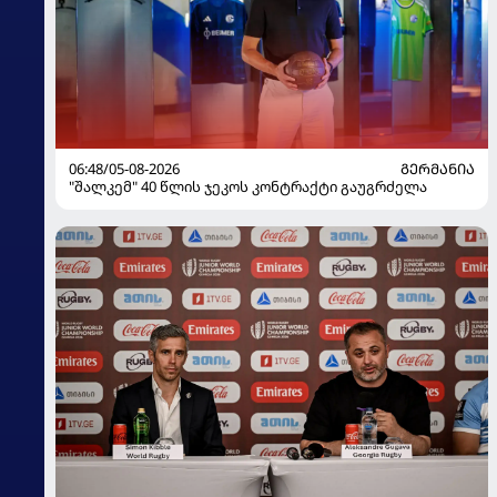
06:48/05-08-2026
ᲒᲔᲠᲛᲐᲜᲘᲐ
"შალკემ" 40 წლის ჯეკოს კონტრაქტი გაუგრძელა