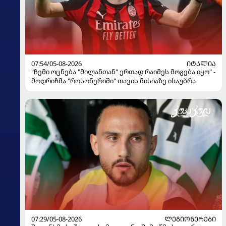
07:54/05-08-2026
ᲘᲢᲐᲚᲘᲐ
"ჩემი ოცნება "მილანთან" ერთად რაიმეს მოგება იყო" -
მოდრიჩმა "როსონერიში" თავის მისიაზე ისაუბრა
07:29/05-08-2026
ᲚᲔᲒᲘᲝᲜᲔᲠᲔᲑᲘ