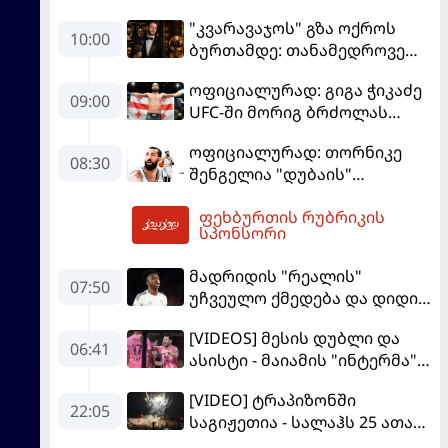
"კვარავაჯოს" გზა ოქროს
10:00
ბურთამდე: თანამედროვე
ქართული ზღაპარი
ოფიციალურად: გიგა ჭიკაძე
09:00
UFC-ში მორიგ ბრძოლას
სექტემბერში გამართავს
ოფიციალურად: თორნიკე
08:30
შენგელია "დუბაის"
კალათბურთელია
ფეხბურთის რუბრიკის
10:05
სპონსორი
მადრიდის "რეალის"
07:50
უჩვეულო ქმედება და დიდი
კომპრომისი - ვინისიუსის
[VIDEOS] მესის დუბლი და
მომავალი გადაწყდა
06:41
ასისტი - მაიამის "ინტერმა"
"სან ლუისს" მოუგო
[VIDEO] ტრაპიზონში
22:05
საგიჟეთია - სალაჰს 25 ათასი
ფანი დახვდა