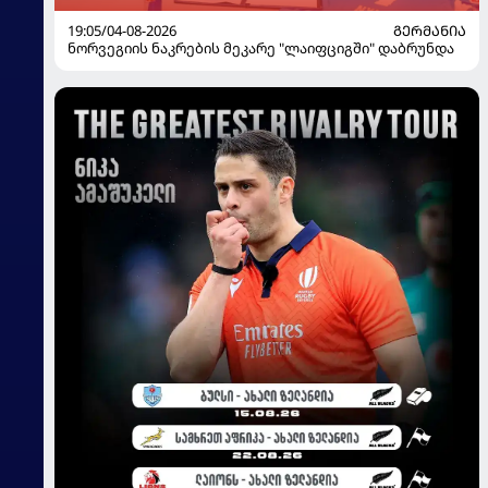
19:05/04-08-2026
ᲒᲔᲠᲛᲐᲜᲘᲐ
ნორვეგიის ნაკრების მეკარე "ლაიფციგში" დაბრუნდა