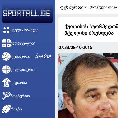
ᲤᲔᲮᲑᲣᲠᲗᲘ
ეროვნული ლიგა
ქუთაისის "ტორპედო
ᲧᲕᲔᲚᲐ ᲡᲘᲐᲮᲚᲔ
შტელინი ბრუნდება
ᲥᲐᲠᲗᲕᲔᲚᲔᲑᲘ
07:33/08-10-2015
ᲤᲔᲮᲑᲣᲠᲗᲘ
ᲙᲐᲚᲐᲗᲑᲣᲠᲗᲘ
ᲭᲘᲓᲐᲝᲑᲐ
ᲩᲝᲒᲑᲣᲠᲗᲘ
ᲠᲐᲒᲑᲘ