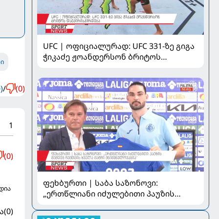
UFC | ოფიციალურად: UFC 331-ზე გიგა
ჭიკაძე ჟოანდერსონ ბრიტოს
ი
დაუპირისპირდება
)
/
(0)
1
(0)
ფეხბურთი | საბა საზონოვი:
დია
„ერთწლიანი იძულებითი პაუზის
შემდეგ ჩემთვის ყველა მატჩი
ა
(0)
მნიშვნელოვანია“