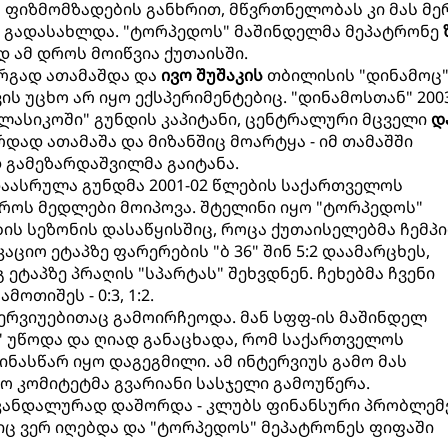
ფიზმომზადების განხრით, მწვრთნელობას კი მას მე
ი გადასახლდა. "ტორპედოს" მაშინდელმა მეპატრონე
 ამ დროს მოიწვია ქუთაისში.
არგად ათამაშდა და
ივო შუშაკის
თბილისის "დინამოც
ს უცხო არ იყო ექსპერიმენტებიც. "დინამოსთან" 200
ლასიკოში" გუნდის კაპიტანი, ცენტრალური მცველი
დ
არდად ათამაშა და მიზანშიც მოარტყა - იმ თამაშში
გამეზარდაშვილმა გაიტანა.
აასრულა გუნდმა 2001-02 წლების საქართველოს
როს მედლები მოიპოვა. შტელინი იყო "ტორპედოს"
ბის სეზონის დასაწყისშიც, როცა ქუთაისელებმა ჩემპ
ციო ეტაპზე ფარერების "ბ 36" შინ 5:2 დაამარცხეს,
ეგ ეტაპზე პრაღის "სპარტას" შეხვდნენ. ჩეხებმა ჩვენი
ოთიშეს - 0:3, 1:2.
ერვიუებითაც გამოირჩეოდა. მან სფფ-ის მაშინდელ
 უწოდა და ღიად განაცხადა, რომ საქართველოს
ნასწარ იყო დაგეგმილი. ამ ინტერვიუს გამო მას
 კომიტეტმა გვარიანი სასჯელი გამოუწერა.
კანდალურად დაშორდა - კლუბს ფინანსური პრობლემ
იც ვერ იღებდა და "ტორპედოს" მეპატრონეს ფიფაში