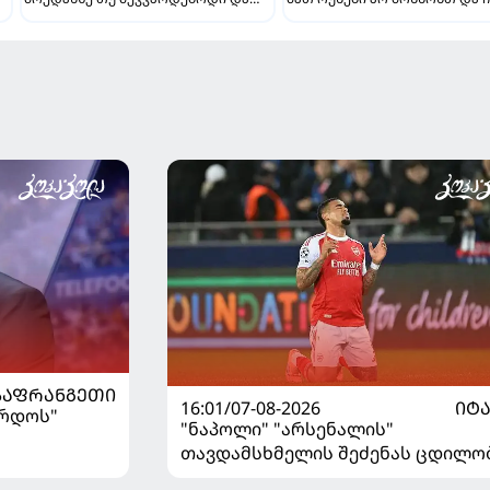
თამაშს ჩავშლიდი, თორემ...
მსგავსი მენტალიტეტი აქვთ" 
ინტერვიუ "გაგრას" უკრაინე
ფორვარდთან
ᲡᲐᲤᲠᲐᲜᲒᲔᲗᲘ
16:01/07-08-2026
ᲘᲢ
ორდოს"
"ნაპოლი" "არსენალის"
თავდამსხმელის შეძენას ცდილო