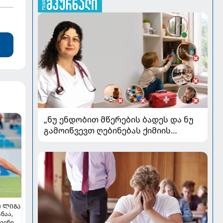
„ნუ ენდობით მწერების ბადეს და ნუ
გამოიწვევთ ღებინებას ქიმიის
გადაყლაპვისას“ - როგორ ვიხსნათ
ბავშვი კრიტიკულ სიტუაციაში,
პედიატრ სალომე ახვლედიანის
რჩევები
 ᲚᲘᲒᲐ
ნაა,
ვენი