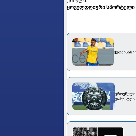
უჩივლა.
ყოველდღიური სპორტული 
ქუთაისის 
ეროვნული 
დასუსტდა..