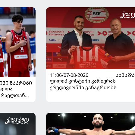
11:06/07-08-2026
ᲡᲮᲕᲐᲓᲐ
ფილიპ კოსტიჩი კარიერას
ᲘᲕᲘ ᲜᲐᲙᲠᲔᲑᲘ
ერედივიონში განაგრძობს
ელთა
ისრაელთან