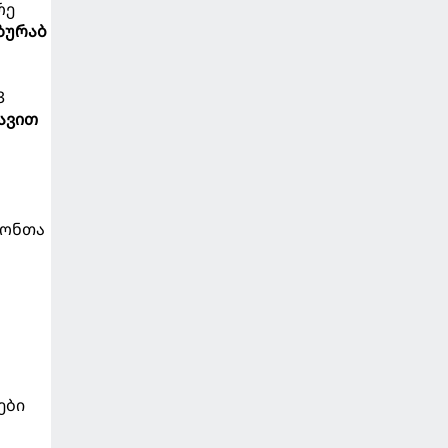
რე
ზურაბ
"
3
ავით
იონთა
ები