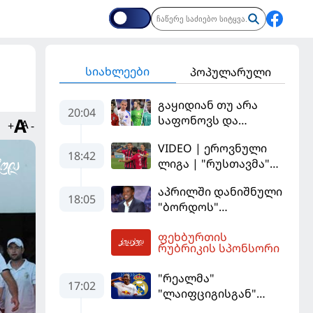
სიახლეები
პოპულარული
გაყიდიან თუ არა
20:04
საფონოვს და
+
-
შევალიეს - ვინ
VIDEO | ეროვნული
იქნება პსჟ-ს
18:42
ლიგა | "რუსთავმა"
ძირითადი მეკარე?
უკეთ ითამაშა და
აპრილში დანიშნული
დამსახურებულად
18:05
"ბორდოს"
მოიგო, "ტორპედომ"
მწვრთნელი
გვიან გაიღვიძა...
ფეხბურთის
გადააყენეს
20:20
რუბრიკის სპონსორი
"რეალმა"
17:02
"ლაიფციგისგან"
შემტევი 140