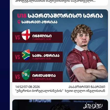
პორტუგალიასთან მატჩებისთვის საქართველო
მზადებას 15 კალათბურთელით იწყებს
14:52/07-08-2026
ᲐᲡᲐᲙᲝᲑᲠᲘᲕᲘ ᲜᲐᲙᲠᲔᲑᲘ
"უმცროსი ბორჯღალოსნების" ხუთი ლელო ინგლისთან