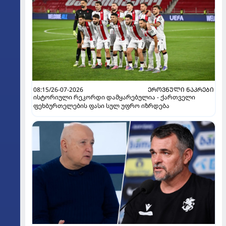
08:15/26-07-2026
ᲔᲠᲝᲕᲜᲣᲚᲘ ᲜᲐᲙᲠᲔᲑᲘ
ისტორიული რეკორდი დამყარებულია - ქართველი
ფეხბურთელების ფასი სულ უფრო იზრდება