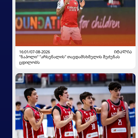
16:01/07-08-2026
ᲘᲢᲐᲚᲘᲐ
"ნაპოლი" "არსენალის" თავდამსხმელის შეძენას
ცდილობს