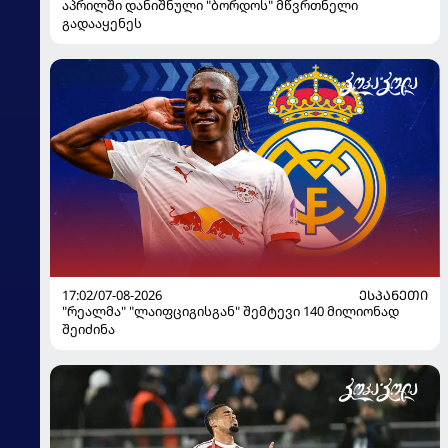
აპრილში დანიშნული "ბორდოს" მწვრთნელი
გადააყენეს
17:02/07-08-2026
ᲔᲡᲞᲐᲜᲔᲗᲘ
"რეალმა" "ლაიფციგისგან" შემტევი 140 მილიონად
შეიძინა