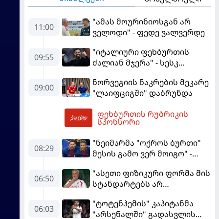
"ამას მოურინიოსგან არ
11:00
ველოდი" - ფედე ვალვერდე
"იტალიური ფეხბურთის
09:55
ძალიან მჯერა" - სესკ
ფაბრეგასი
ნორვეგიის ნაკრების მეკარე
09:00
"ლაიფციგში" დაბრუნდა
ფეხბურთის რუბრიკის
12:48
სპონსორი
"ნეიმარმა "ოქროს ბურთი"
08:29
მესის გამო ვერ მოიგო" -
ბრაზილიელის ყოფილი
"ასეთი ფიზიკური ფორმა მის
აგენტი
06:50
სტანდარტებს არ
შეეფერება" - მოურინიომ
"ტოტენჰემის" კაპიტანმა
"რეალის" ახალწვეული
06:03
"არსენალში" გადასვლის
გააკრიტიკა