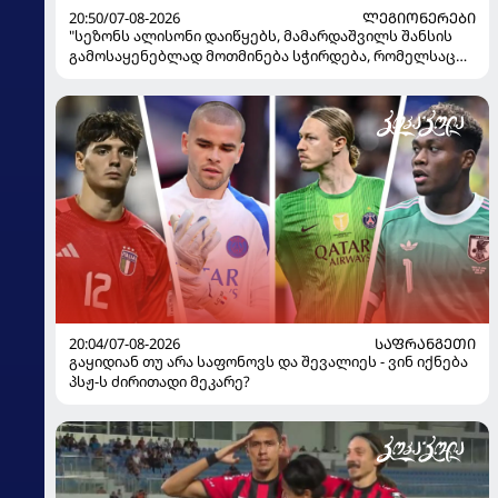
20:50/07-08-2026
ᲚᲔᲒᲘᲝᲜᲔᲠᲔᲑᲘ
"სეზონს ალისონი დაიწყებს, მამარდაშვილს შანსის
გამოსაყენებლად მოთმინება სჭირდება, რომელსაც
100%-ით მიიღებს" - განაცხადა "ლივერპულის"
ყოფილმა მეკარემ
20:04/07-08-2026
ᲡᲐᲤᲠᲐᲜᲒᲔᲗᲘ
გაყიდიან თუ არა საფონოვს და შევალიეს - ვინ იქნება
პსჟ-ს ძირითადი მეკარე?