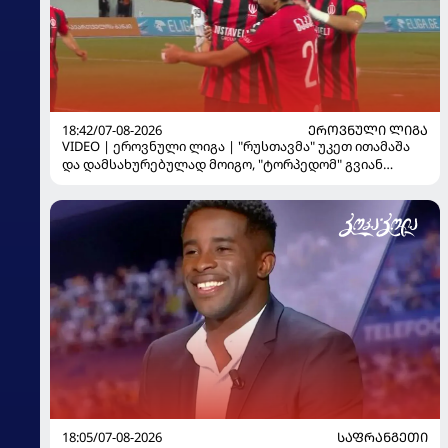
18:42/07-08-2026
ᲔᲠᲝᲕᲜᲣᲚᲘ ᲚᲘᲒᲐ
VIDEO | ეროვნული ლიგა | "რუსთავმა" უკეთ ითამაშა
და დამსახურებულად მოიგო, "ტორპედომ" გვიან
გაიღვიძა...
18:05/07-08-2026
ᲡᲐᲤᲠᲐᲜᲒᲔᲗᲘ