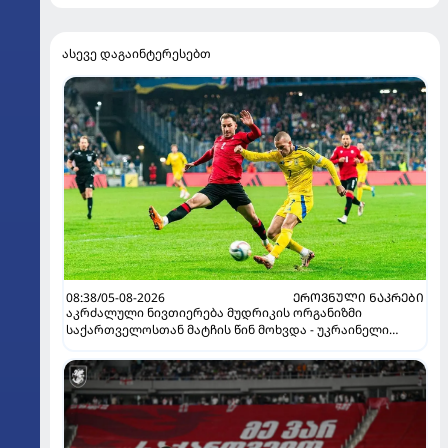
ასევე დაგაინტერესებთ
08:38/05-08-2026
ᲔᲠᲝᲕᲜᲣᲚᲘ ᲜᲐᲙᲠᲔᲑᲘ
აკრძალული ნივთიერება მუდრიკის ორგანიზმი
საქართველოსთან მატჩის წინ მოხვდა - უკრაინელი
ჟურნალისტი ფეხბურთელის დისკვალიფიკაციაზე
ინფორმაციას ავრცელებს