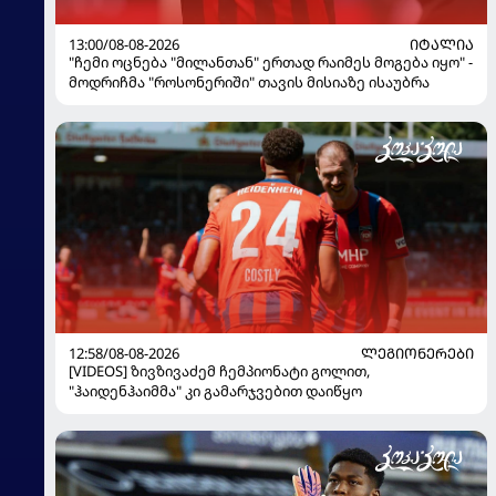
13:00/08-08-2026
ᲘᲢᲐᲚᲘᲐ
"ჩემი ოცნება "მილანთან" ერთად რაიმეს მოგება იყო" -
მოდრიჩმა "როსონერიში" თავის მისიაზე ისაუბრა
12:58/08-08-2026
ᲚᲔᲒᲘᲝᲜᲔᲠᲔᲑᲘ
[VIDEOS] ზივზივაძემ ჩემპიონატი გოლით,
"ჰაიდენჰაიმმა" კი გამარჯვებით დაიწყო