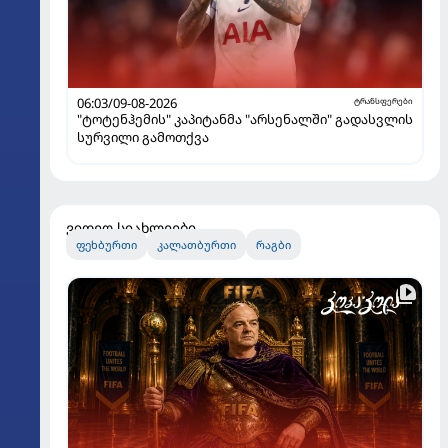
06:03/09-08-2026
ტრანსფერები
"ტოტენჰემის" კაპიტანმა "არსენალში" გადასვლის
სურვილი გამოთქვა
ვიდეო სიახლეები
ᲤᲔᲮᲑᲣᲠᲗᲘ
ᲙᲐᲚᲐᲗᲑᲣᲠᲗᲘ
ᲠᲐᲒᲑᲘ