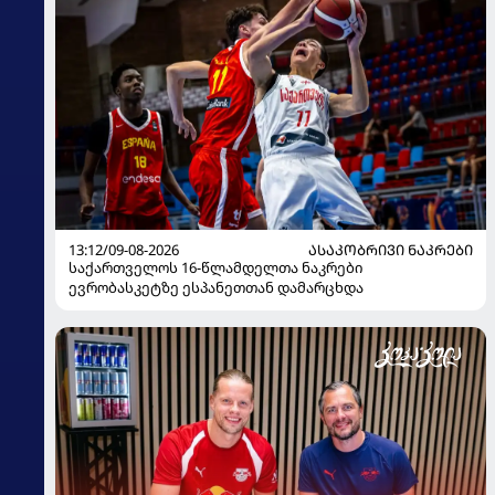
13:12/09-08-2026
ᲐᲡᲐᲙᲝᲑᲠᲘᲕᲘ ᲜᲐᲙᲠᲔᲑᲘ
საქართველოს 16-წლამდელთა ნაკრები
ევრობასკეტზე ესპანეთთან დამარცხდა