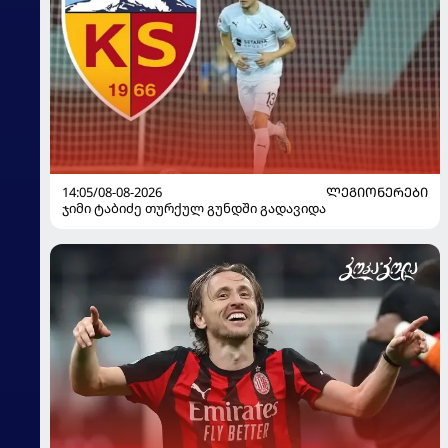
14:05/08-08-2026
ᲚᲔᲒᲘᲝᲜᲔᲠᲔᲑᲘ
ჯიმი ტაბიძე თურქულ გუნდში გადავიდა