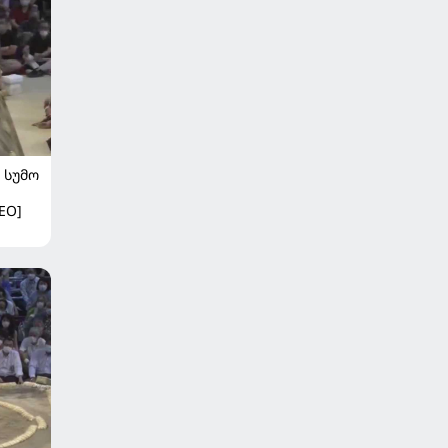
ᲡᲣᲛᲝ
EO]