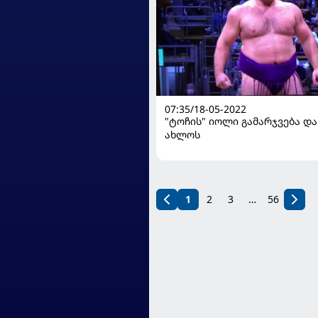
07:35/18-05-2022
"ტოჩის" იოლი გამარჯვება დ
ახლოს
1
2
3
…
56