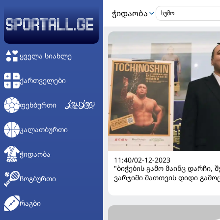
ᲭᲘᲓᲐᲝᲑᲐ
ᲧᲕᲔᲚᲐ ᲡᲘᲐᲮᲚᲔ
ᲥᲐᲠᲗᲕᲔᲚᲔᲑᲘ
ᲤᲔᲮᲑᲣᲠᲗᲘ
ᲙᲐᲚᲐᲗᲑᲣᲠᲗᲘ
ᲭᲘᲓᲐᲝᲑᲐ
11:40/02-12-2023
"ბი­ჭე­ბის გამო მა­ინც დარ­ჩი, 
ვარ­ჯი­ში მათ­თვის დიდი გა­მოც­
ᲩᲝᲒᲑᲣᲠᲗᲘ
ტოჩინოშინის ინტერვიუ კვირ
პალიტრასთან
ᲠᲐᲒᲑᲘ