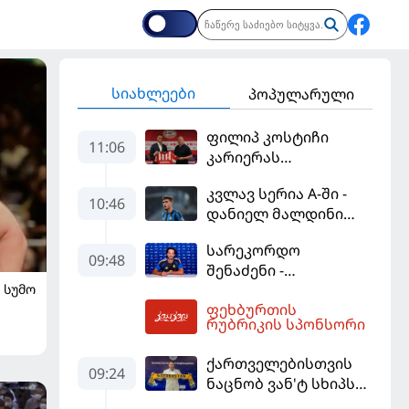
სიახლეები
პოპულარული
ფილიპ კოსტიჩი
11:06
კარიერას
ერედივიონში
კვლავ სერია A-ში -
განაგრძობს
10:46
დანიელ მალდინი
"კალიარის"
სარეკორდო
ღირსებას დაიცავს
09:48
შენაძენი -
ᲡᲣᲛᲝ
ტრაფორდი პრემიერ
ფეხბურთის
ლიგის მორიგ გუნდში
12:39
რუბრიკის სპონსორი
გადავიდა
ქართველებისთვის
09:24
ნაცნობ ვან'ტ სხიპს
ყაზახეთის ნაკრები