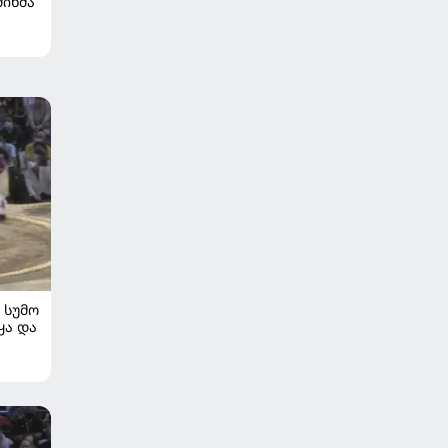
შინმა
ᲡᲣᲛᲝ
ყა და