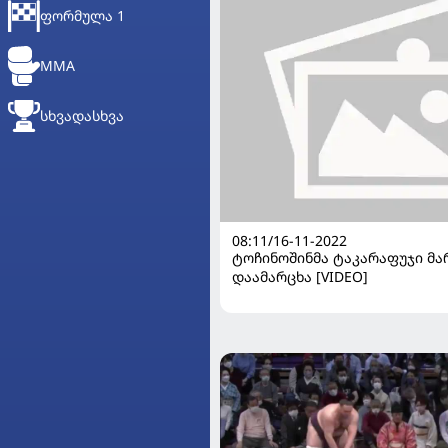
ᲤᲝᲠᲛᲣᲚᲐ 1
MMA
ᲡᲮᲕᲐᲓᲐᲡᲮᲕᲐ
08:11/16-11-2022
ტოჩინოშინმა ტაკარაფუჯი მ
დაამარცხა [VIDEO]