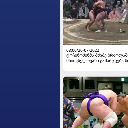
08:00/20-07-2022
ტოჩინოშინმა მძიმე ბრძოლაშ
მნიშვნელოვანი გამარჯვება მ