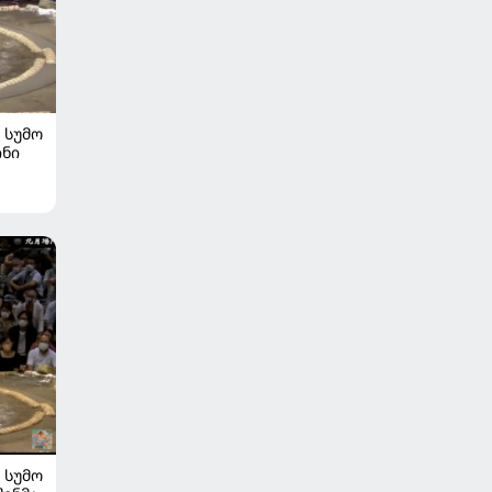
ᲡᲣᲛᲝ
ინი
ᲡᲣᲛᲝ