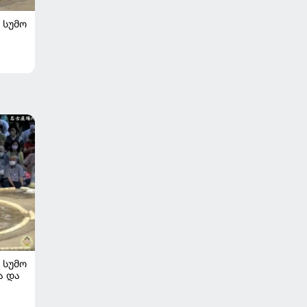
ᲡᲣᲛᲝ
ᲡᲣᲛᲝ
ა და