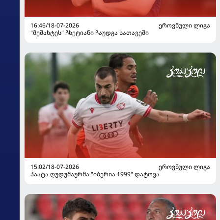
16:46/18-07-2026
ᲔᲠᲝᲕᲜᲣᲚᲘ ᲚᲘᲒᲐ
"მეშახტეს" ჩხეტიანი ჩაუდგა სათავეში
15:02/18-07-2026
ᲔᲠᲝᲕᲜᲣᲚᲘ ᲚᲘᲒᲐ
პაატა ღუდუშაურმა "იბერია 1999" დატოვა