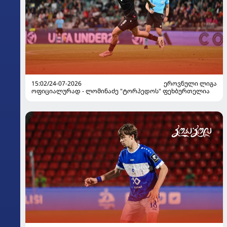
15:02/24-07-2026
ᲔᲠᲝᲕᲜᲣᲚᲘ ᲚᲘᲒᲐ
ოფიციალურად - ლომინაძე "ტორპედოს" ფეხბურთელია