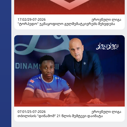
17:02/29-07-2026
ᲔᲠᲝᲕᲜᲣᲚᲘ ᲚᲘᲒᲐ
"ტორპედო" უკმაყოფილო გულშემატკივრებს შეხვდება
07:01/25-07-2026
ᲔᲠᲝᲕᲜᲣᲚᲘ ᲚᲘᲒᲐ
თბილისის "დინამომ" 21 წლის შემტევი დაიმატა