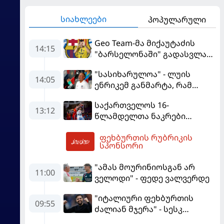
სიახლეები
პოპულარული
Geo Team-მა მიქაუტაძის
14:15
"ბარსელონაში" გადასვლაზე
გავრცელებულ
"სასიხარულოა" - ლუის
ინფორმაციაზე განმარტება
14:05
ენრიკემ განმარტა, რამ
გააკეთა
გაახარა "მანჩესტერ
საქართველოს 16-
იუნაიტედთან" ნამატჩევს
13:12
წლამდელთა ნაკრები
ევრობასკეტზე ესპანეთთან
ფეხბურთის რუბრიკის
დამარცხდა
15:22
სპონსორი
"ამას მოურინიოსგან არ
11:00
ველოდი" - ფედე ვალვერდე
"იტალიური ფეხბურთის
09:55
ძალიან მჯერა" - სესკ
ფაბრეგასი