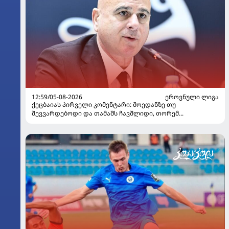
12:59/05-08-2026
ᲔᲠᲝᲕᲜᲣᲚᲘ ᲚᲘᲒᲐ
ქეცბაიას პირველი კომენტარი: მოედანზე თუ
შევვარდებოდი და თამაშს ჩავშლიდი, თორემ...