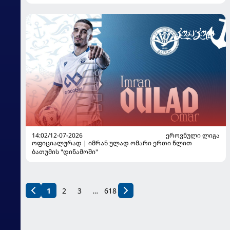
14:02/12-07-2026
ᲔᲠᲝᲕᲜᲣᲚᲘ ᲚᲘᲒᲐ
ოფიციალურად | იმრან ულად ომარი ერთი წლით
ბათუმის "დინამოში"
1
2
3
…
618