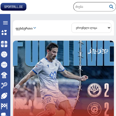
ᲤᲔᲮᲑᲣᲠᲗᲘ