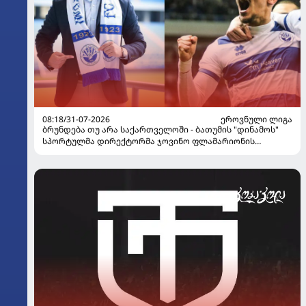
08:18/31-07-2026
ᲔᲠᲝᲕᲜᲣᲚᲘ ᲚᲘᲒᲐ
ბრუნდება თუ არა საქართველოში - ბათუმის "დინამოს"
სპორტულმა დირექტორმა ჯოვინო ფლამარიონის
შესაძლო ტრანსფერზე ისაუბრა