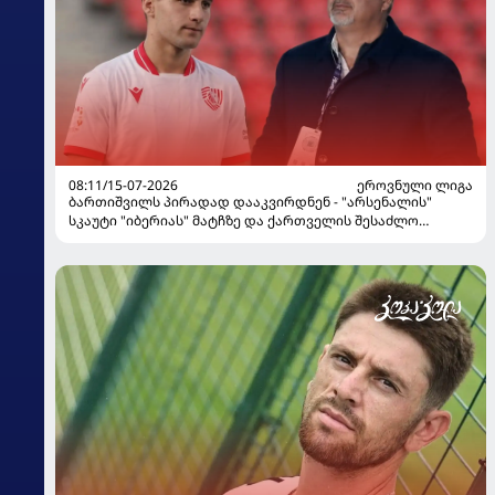
08:11/15-07-2026
ᲔᲠᲝᲕᲜᲣᲚᲘ ᲚᲘᲒᲐ
ბართიშვილს პირადად დააკვირდნენ - "არსენალის"
სკაუტი "იბერიას" მატჩზე და ქართველის შესაძლო
ტრანსფერის ამბავი