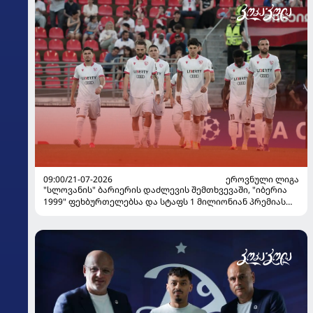
09:00/21-07-2026
ᲔᲠᲝᲕᲜᲣᲚᲘ ᲚᲘᲒᲐ
"სლოვანის" ბარიერის დაძლევის შემთხვევაში, "იბერია
1999" ფეხბურთელებსა და სტაფს 1 მილიონიან პრემიას
გაუკეთებს