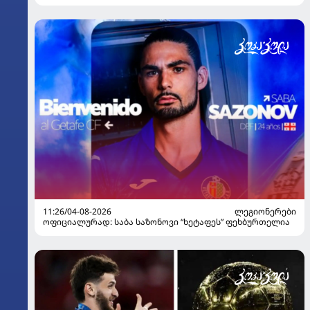
დაასახელა
11:26/04-08-2026
ᲚᲔᲒᲘᲝᲜᲔᲠᲔᲑᲘ
ოფიციალურად: საბა საზონოვი “ხეტაფეს” ფეხბურთელია