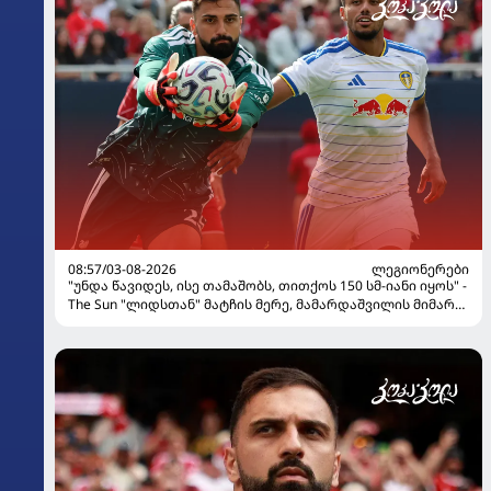
08:57/03-08-2026
ᲚᲔᲒᲘᲝᲜᲔᲠᲔᲑᲘ
"უნდა წავიდეს, ისე თამაშობს, თითქოს 150 სმ-იანი იყოს" -
The Sun "ლიდსთან" მატჩის მერე, მამარდაშვილის მიმართ
"ლივერპულის" გულშემატკივრების კომენტარებს
აქვეყნებს