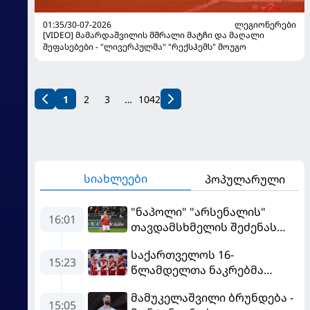
01:35/30-07-2026
ᲚᲔᲒᲘᲝᲜᲔᲠᲔᲑᲘ
[VIDEO] მამარდაშვილის მშრალი მატჩი და მაღალი
შეფასებები - "ლივერპულმა" "რექსჰემს" მოუგო
1
2
3
…
1042
სიახლეები
პოპულარული
"ნაპოლი" "არსენალის"
16:01
თავდამსხმელის შეძენას
ცდილობს
საქართველოს 16-
15:23
წლამდელთა ნაკრებმა
ევრობასკეტი ისრაელთან
მამუკელაშვილი ბრუნდება -
მარცხით გახსნა
15:05