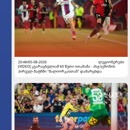
20:48/05-08-2026
ᲚᲔᲒᲘᲝᲜᲔᲠᲔᲑᲘ
[VIDEO] კვარაცხელიამ 60 წუთი ითამაშა - პსჟ სეზონის
პირველ მატჩში "მალიორკასთან" დამარცხდა