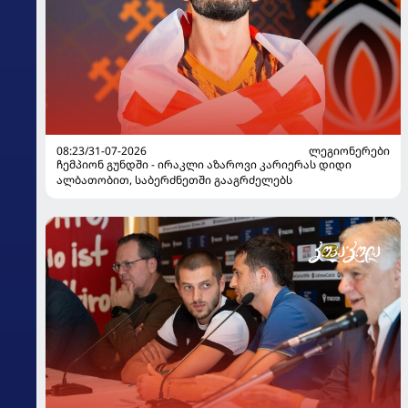
08:23/31-07-2026
ᲚᲔᲒᲘᲝᲜᲔᲠᲔᲑᲘ
ჩემპიონ გუნდში - ირაკლი აზაროვი კარიერას დიდი
ალბათობით, საბერძნეთში გააგრძელებს