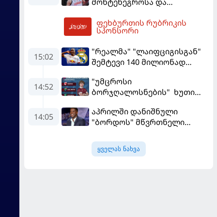
მონტენეგროსა და
პორტუგალიასთან
ფეხბურთის რუბრიკის
მატჩებისთვის საქართველო
16:41
სპონსორი
მზადებას 15
კალათბურთელით იწყებს
"რეალმა" "ლაიფციგისგან"
15:02
შემტევი 140 მილიონად
შეიძინა
"უმცროსი
14:52
ბორჯღალოსნების" ხუთი
ლელო ინგლისთან
აპრილში დანიშნული
14:05
"ბორდოს" მწვრთნელი
გადააყენეს
ყველას ნახვა