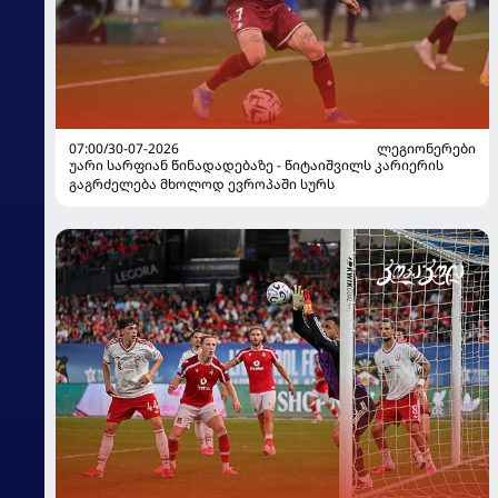
07:00/30-07-2026
ᲚᲔᲒᲘᲝᲜᲔᲠᲔᲑᲘ
უარი სარფიან წინადადებაზე - წიტაიშვილს კარიერის
გაგრძელება მხოლოდ ევროპაში სურს