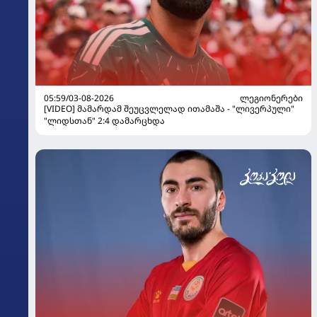
05:59/03-08-2026
ᲚᲔᲒᲘᲝᲜᲔᲠᲔᲑᲘ
[VIDEO] მამარდამ შეუცვლელად ითამაშა - "ლივერპული"
"ლიდსთან" 2:4 დამარცხდა