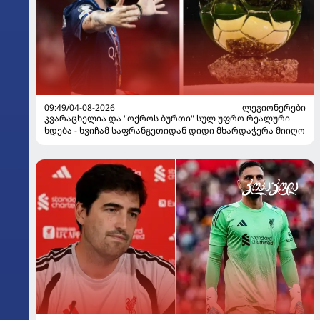
09:49/04-08-2026
ᲚᲔᲒᲘᲝᲜᲔᲠᲔᲑᲘ
კვარაცხელია და "ოქროს ბურთი" სულ უფრო რეალური
ხდება - ხვიჩამ საფრანგეთიდან დიდი მხარდაჭერა მიიღო