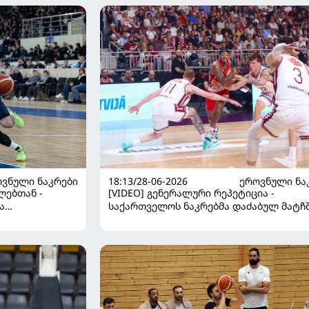
ᲕᲜᲣᲚᲘ ᲜᲐᲙᲠᲔᲑᲘ
18:13/28-06-2026
ᲔᲠᲝᲕᲜᲣᲚᲘ ᲜᲐ
ლებთან -
[VIDEO] გენერალური რეპეტიცია -
ა
საქართველოს ნაკრებმა დაძაბულ მატჩ
ხვის გეგმა
სტუმრად ლატვია დაამარცხა