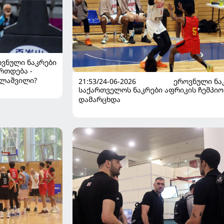
ᲕᲜᲣᲚᲘ ᲜᲐᲙᲠᲔᲑᲘ
რთდება -
ელაშვილი?
21:53/24-06-2026
ᲔᲠᲝᲕᲜᲣᲚᲘ ᲜᲐ
საქართველოს ნაკრები აფრიკის ჩემპი
დამარცხდა