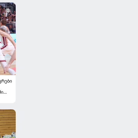
ᲙᲠᲔᲑᲘ
ში