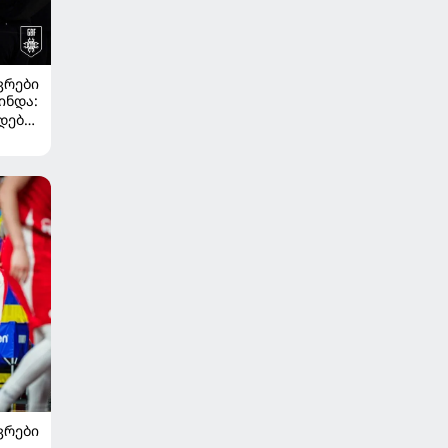
ᲙᲠᲔᲑᲘ
ინდა:
დება
ᲙᲠᲔᲑᲘ