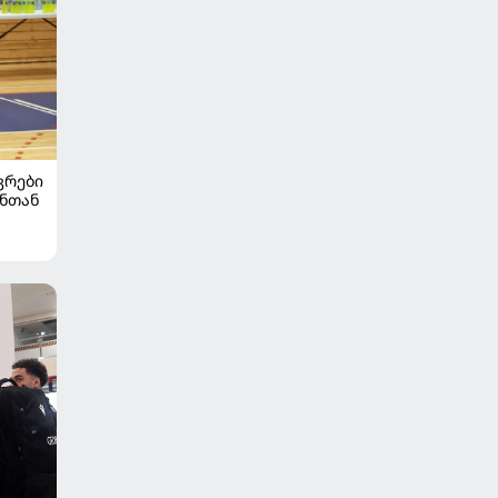
ᲙᲠᲔᲑᲘ
ონთან