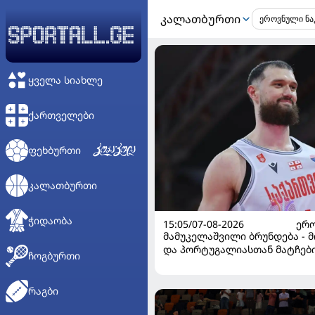
ᲙᲐᲚᲐᲗᲑᲣᲠᲗᲘ
ᲧᲕᲔᲚᲐ ᲡᲘᲐᲮᲚᲔ
ᲥᲐᲠᲗᲕᲔᲚᲔᲑᲘ
ᲤᲔᲮᲑᲣᲠᲗᲘ
ᲙᲐᲚᲐᲗᲑᲣᲠᲗᲘ
ᲭᲘᲓᲐᲝᲑᲐ
15:05/07-08-2026
ᲔᲠᲝ
მამუკელაშვილი ბრუნდება - 
და პორტუგალიასთან მატჩებ
ᲩᲝᲒᲑᲣᲠᲗᲘ
საქართველო მზადებას 15 
იწყებს
ᲠᲐᲒᲑᲘ