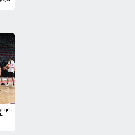
ᲙᲠᲔᲑᲘ
ა -