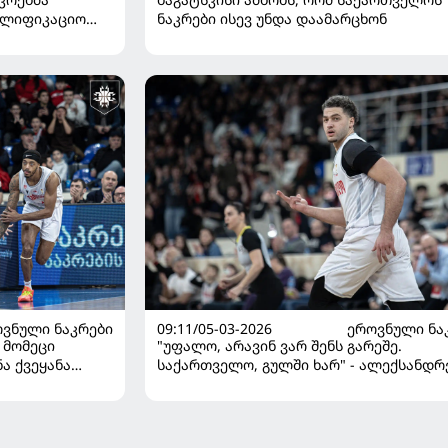
ალიფიკაციო
ნაკრები ისევ უნდა დაამარცხონ
ყო
ᲕᲜᲣᲚᲘ ᲜᲐᲙᲠᲔᲑᲘ
09:11/05-03-2026
ᲔᲠᲝᲕᲜᲣᲚᲘ ᲜᲐ
 მომეცი
"უფალო, არავინ ვარ შენს გარეშე.
ა ქვეყანა
საქართველო, გულში ხარ" - ალექსანდრ
მარკის რიდი
მერკვილაძემ გულშემატკივრებს მიმარ