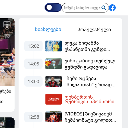
სიახლეები
პოპულარული
ლუკა ზიდანმა
15:02
ესპანეთში გუნდი
გამოიცვალა
ჯიმი ტაბიძე თურქულ
14:05
გუნდში გადავიდა
"ჩემი ოცნება
13:00
"მილანთან" ერთად
რაიმეს მოგება იყო" -
ᲙᲠᲔᲑᲘ
ფეხბურთის
მოდრიჩმა
14:08
რუბრიკის სპონსორი
რი
"როსონერიში" თავის
მისიაზე ისაუბრა
[VIDEOS] ზივზივაძემ
12:58
ჩემპიონატი გოლით,
"ჰაიდენჰაიმმა" კი