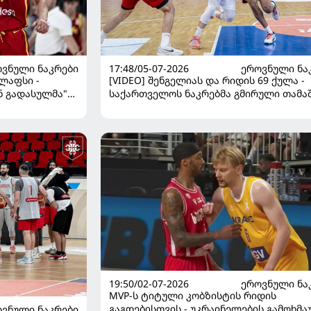
ᲕᲜᲣᲚᲘ ᲜᲐᲙᲠᲔᲑᲘ
17:48/05-07-2026
ᲔᲠᲝᲕᲜᲣᲚᲘ ᲜᲐ
ოლაფსი -
[VIDEO] შენგელიას და რიდის 69 ქულა -
ნ გადასულმა"
საქართველოს ნაკრებმა გმირული თამა
ეუძლებელი
ესპანეთს 22 ქულა ამოუქაჩა და ბრწყინ
გამარჯვება მოიპოვა
19:50/02-07-2026
ᲔᲠᲝᲕᲜᲣᲚᲘ ᲜᲐ
MVP-ს ტიტული კობზისტის რიდის
გაგდებისთვის - უკრაინელების გამოხმა
ᲕᲜᲣᲚᲘ ᲜᲐᲙᲠᲔᲑᲘ