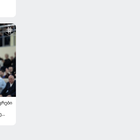
ᲙᲠᲔᲑᲘ
ე
თა