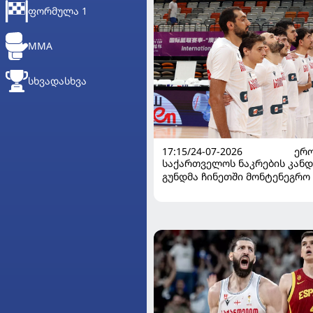
ᲤᲝᲠᲛᲣᲚᲐ 1
MMA
ᲡᲮᲕᲐᲓᲐᲡᲮᲕᲐ
17:15/24-07-2026
ᲔᲠᲝ
საქართველოს ნაკრების კან
გუნდმა ჩინეთში მონტენეგრო