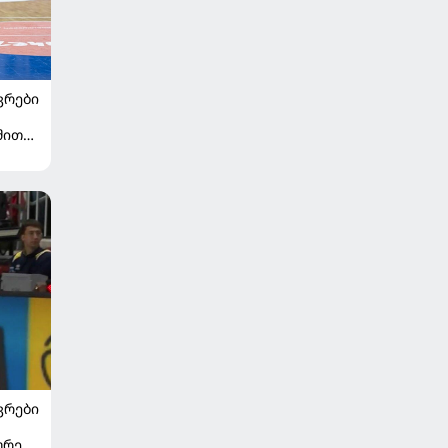
ᲙᲠᲔᲑᲘ
შით
ვალე
ᲙᲠᲔᲑᲘ
ურება