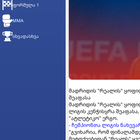
ᲤᲝᲠᲛᲣᲚᲐ 1
MMA
ᲡᲮᲕᲐᲓᲐᲡᲮᲕᲐ
მადრიდის "რეალის" ყოფი
შეაფასა
მადრიდის "რეალის" ყოფი
ლიგის კენჭისყრა შეაფასა
"ატლეტიკო" ერგო.
- ჩემპიონთა ლიგის ნახევ
"გვიხარია, რომ ფინალამდ
მეტოქეებიდან "რეალს" ყვ