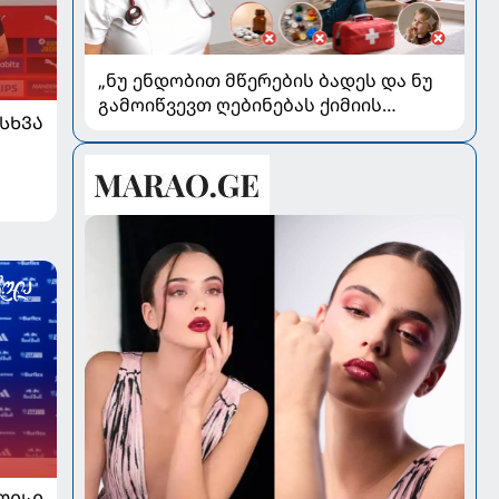
„ნუ ენდობით მწერების ბადეს და ნუ
გამოიწვევთ ღებინებას ქიმიის
ᲡᲮᲕᲐ
გადაყლაპვისას“ - როგორ ვიხსნათ
ბავშვი კრიტიკულ სიტუაციაში,
პედიატრ სალომე ახვლედიანის
რჩევები