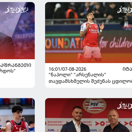
ᲡᲐᲤᲠᲐᲜᲒᲔᲗᲘ
16:01/07-08-2026
ᲘᲢ
ორდოს"
"ნაპოლი" "არსენალის"
თავდამსხმელის შეძენას ცდილო