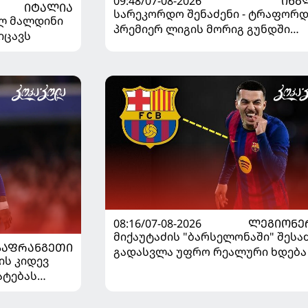
09:48/07-08-2026
ᲘᲜᲒ
ᲘᲢᲐᲚᲘᲐ
სარეკორდო შენაძენი - ტრაფორდ
ელ მალდინი
პრემიერ ლიგის მორიგ გუნდში
იცავს
გადავიდა
08:16/07-08-2026
ᲚᲔᲒᲘᲝᲜᲔ
მიქაუტაძის "ბარსელონაში" შეს
ᲡᲐᲤᲠᲐᲜᲒᲔᲗᲘ
გადასვლა უფრო რეალური ხდება 
ის კიდევ
რაზე ესაუბრა ქართველი
ატებას
კატალონიელთა მთავარ მწვრთნ