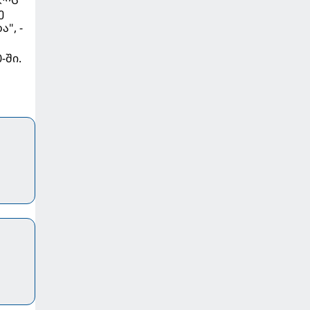
ე
", -
-ში.