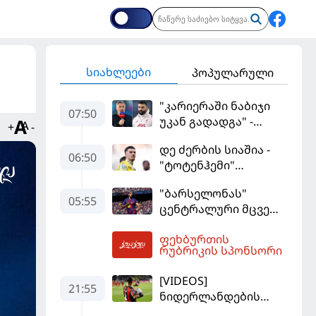
სიახლეები
პოპულარული
"კარიერაში ნაბიჯი
07:50
უკან გადადგა" -
+
-
კარაგერმა სალაჰს
დე ძერბის სიაშია -
არჩევანი დაუწუნა
06:50
"ტოტენჰემი"
მიქაუტაძის შეძენას
"ბარსელონას"
განიხილავს
05:55
ცენტრალური მცველი
კარიერას
ფეხბურთის
"ლივერპულში"
08:44
რუბრიკის სპონსორი
გააგრძელებს
[VIDEOS]
21:55
ნიდერლანდების
ჩემპიონატი