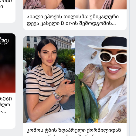
ᲚᲘᲡᲘ
ი
ახალი ეპოქის თილისმა: უნიკალური
დევა კასელი Dior-ის შემოდგომის
კოლექციაში
ᲠᲔᲑᲘ
აძლო
-
ელს
კომოს ტბის ზღაპრული ქორწილიდან