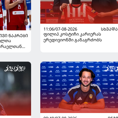
11:06/07-08-2026
ᲡᲮᲕᲐᲓᲐ
ფილიპ კოსტიჩი კარიერას
ᲘᲕᲘ ᲜᲐᲙᲠᲔᲑᲘ
ერედივიონში განაგრძობს
ელთა
ისრაელთან