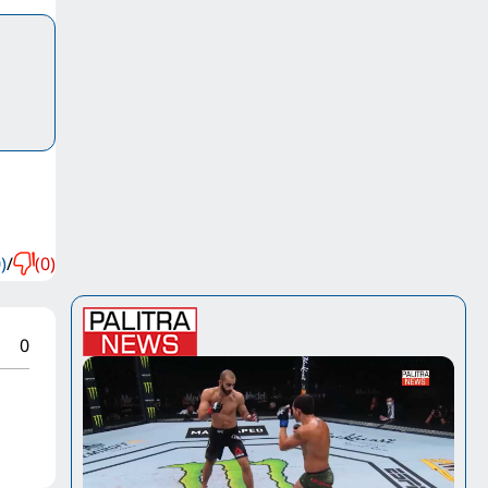
)
/
(0)
0