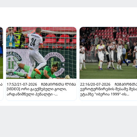
ᲒᲐ
17:52/21-07-2026
ᲩᲔᲛᲞᲘᲝᲜᲗᲐ ᲚᲘᲒᲐ
22:16/20-07-2026
ᲩᲔᲛᲞᲘᲝᲜᲗᲐ
[VIDEO] ორი გაუქმებული გოლი,
ევროტურნირების მესამე შეს
არდანიშნული პენალტი -
ეტაპზე "იბერია 1999"-ის
"სლოვანმა" "იბერია 1999"-ს უფრო
სავარაუდო მეტოქეები ცნობ
გამოცდილების ხარჯზე მოუგო