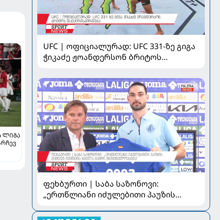
UFC | ოფიციალურად: UFC 331-ზე გიგა
ჭიკაძე ჟოანდერსონ ბრიტოს
დაუპირისპირდება
 ᲚᲘᲒᲐ
არჩევ
ილია
ფეხბურთი | საბა საზონოვი:
„ერთწლიანი იძულებითი პაუზის
შემდეგ ჩემთვის ყველა მატჩი
მნიშვნელოვანია“