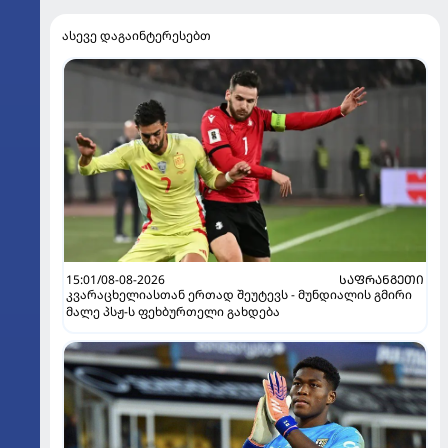
ასევე დაგაინტერესებთ
15:01/08-08-2026
ᲡᲐᲤᲠᲐᲜᲒᲔᲗᲘ
კვარაცხელიასთან ერთად შეუტევს - მუნდიალის გმირი
მალე პსჟ-ს ფეხბურთელი გახდება