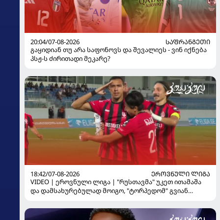
20:04/07-08-2026
ᲡᲐᲤᲠᲐᲜᲒᲔᲗᲘ
გაყიდიან თუ არა საფონოვს და შევალიეს - ვინ იქნება
პსჟ-ს ძირითადი მეკარე?
18:42/07-08-2026
ᲔᲠᲝᲕᲜᲣᲚᲘ ᲚᲘᲒᲐ
VIDEO | ეროვნული ლიგა | "რუსთავმა" უკეთ ითამაშა
და დამსახურებულად მოიგო, "ტორპედომ" გვიან
გაიღვიძა...