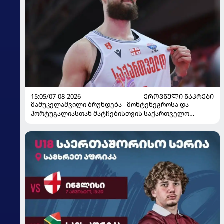
15:05/07-08-2026
ᲔᲠᲝᲕᲜᲣᲚᲘ ᲜᲐᲙᲠᲔᲑᲘ
მამუკელაშვილი ბრუნდება - მონტენეგროსა და
პორტუგალიასთან მატჩებისთვის საქართველო
მზადებას 15 კალათბურთელით იწყებს