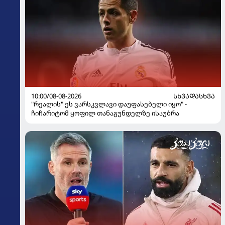
10:00/08-08-2026
ᲡᲮᲕᲐᲓᲐᲡᲮᲕᲐ
"რეალის" ეს ვარსკვლავი დაუფასებელი იყო" -
ჩიჩარიტომ ყოფილ თანაგუნდელზე ისაუბრა