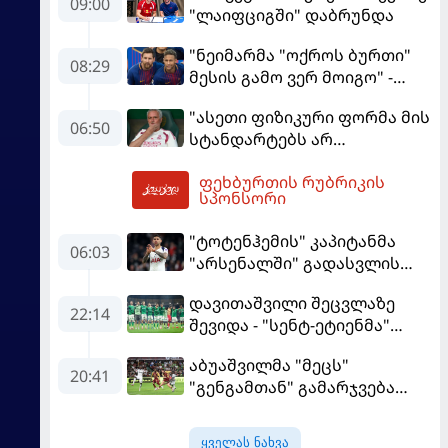
09:00
"ლაიფციგში" დაბრუნდა
"ნეიმარმა "ოქროს ბურთი"
08:29
მესის გამო ვერ მოიგო" -
ბრაზილიელის ყოფილი
"ასეთი ფიზიკური ფორმა მის
აგენტი
06:50
სტანდარტებს არ
შეეფერება" - მოურინიომ
ფეხბურთის რუბრიკის
"რეალის" ახალწვეული
09:51
სპონსორი
გააკრიტიკა
"ტოტენჰემის" კაპიტანმა
06:03
"არსენალში" გადასვლის
სურვილი გამოთქვა
დავითაშვილი შეცვლაზე
22:14
შევიდა - "სენტ-ეტიენმა"
"სოშოს" მოუგო
აბუაშვილმა "მეცს"
20:41
"გენგამთან" გამარჯვება
მოუპოვა
ყველას ნახვა