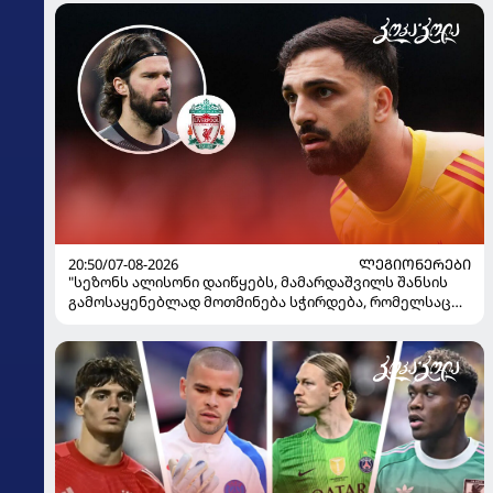
20:50/07-08-2026
ᲚᲔᲒᲘᲝᲜᲔᲠᲔᲑᲘ
"სეზონს ალისონი დაიწყებს, მამარდაშვილს შანსის
გამოსაყენებლად მოთმინება სჭირდება, რომელსაც
100%-ით მიიღებს" - განაცხადა "ლივერპულის"
ყოფილმა მეკარემ