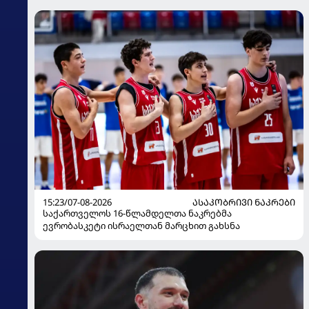
15:23/07-08-2026
ᲐᲡᲐᲙᲝᲑᲠᲘᲕᲘ ᲜᲐᲙᲠᲔᲑᲘ
საქართველოს 16-წლამდელთა ნაკრებმა
ევრობასკეტი ისრაელთან მარცხით გახსნა