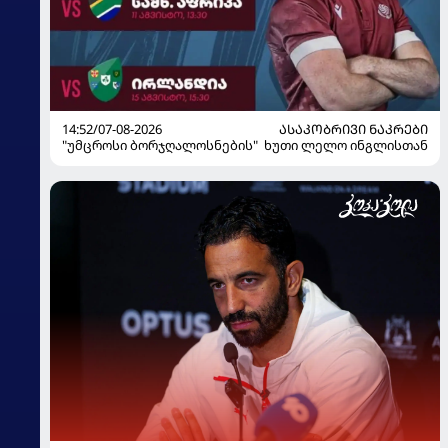
14:52/07-08-2026
ᲐᲡᲐᲙᲝᲑᲠᲘᲕᲘ ᲜᲐᲙᲠᲔᲑᲘ
"უმცროსი ბორჯღალოსნების" ხუთი ლელო ინგლისთან