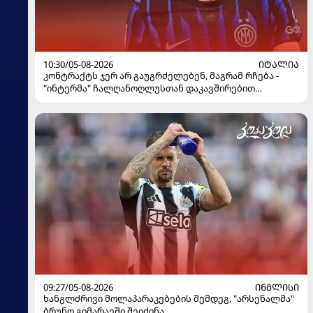
10:30/05-08-2026
ᲘᲢᲐᲚᲘᲐ
კონტრაქტს ჯერ არ გაუგრძელებენ, მაგრამ რჩება -
"ინტერმა" ჩალღანოღლუსთან დაკავშირებით
გადაწყვეტილება მიიღო
09:27/05-08-2026
ᲘᲜᲒᲚᲘᲡᲘ
ხანგლძრივი მოლაპარაკებების შემდეგ, "არსენალმა"
ბრუნო გიმარაეში შეიძინა