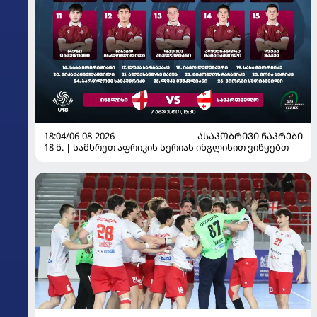
18:04/06-08-2026
ᲐᲡᲐᲙᲝᲑᲠᲘᲕᲘ ᲜᲐᲙᲠᲔᲑᲘ
18 წ. | სამხრეთ აფრიკის სერიას ინგლისით ვიწყებთ