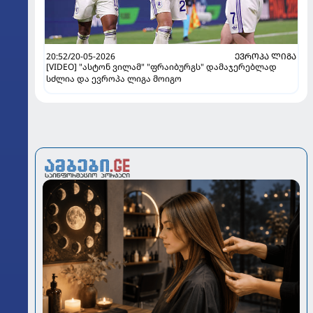
20:52/20-05-2026
ᲔᲕᲠᲝᲞᲐ ᲚᲘᲒᲐ
[VIDEO] "ასტონ ვილამ" "ფრაიბურგს" დამაჯერებლად
სძლია და ევროპა ლიგა მოიგო