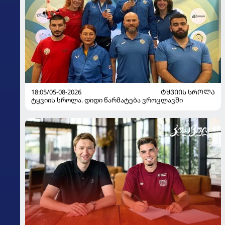
18:05/05-08-2026
ᲢᲧᲕᲘᲘᲡ ᲡᲠᲝᲚᲐ
ტყვიის სროლა. დიდი წარმატება ვროცლავში