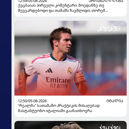
12:59/05-08-2026
ᲔᲠᲝᲕᲜᲣᲚᲘ ᲚᲘᲒᲐ
ქეცბაიას პირველი კომენტარი: მოედანზე თუ
შევვარდებოდი და თამაშს ჩავშლიდი, თორემ...
12:50/05-08-2026
ᲘᲢᲐᲚᲘᲐ
"რეალმა" სათამაშო პრაქტიკის მისაღებად
მასტანტუონო იტალიაში გაანათხოვრა