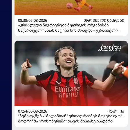
08:38/05-08-2026
ᲔᲠᲝᲕᲜᲣᲚᲘ ᲜᲐᲙᲠᲔᲑᲘ
აკრძალული ნივთიერება მუდრიკის ორგანიზმი
საქართველოსთან მატჩის წინ მოხვდა - უკრაინელი
ჟურნალისტი ფეხბურთელის დისკვალიფიკაციაზე
ინფორმაციას ავრცელებს
07:54/05-08-2026
ᲘᲢᲐᲚᲘᲐ
"ჩემი ოცნება "მილანთან" ერთად რაიმეს მოგება იყო" -
მოდრიჩმა "როსონერიში" თავის მისიაზე ისაუბრა