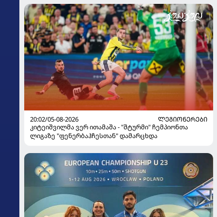
20:02/05-08-2026
ᲚᲔᲒᲘᲝᲜᲔᲠᲔᲑᲘ
კიტეიშვილმა ვერ ითამაშა - "შტურმი" ჩემპიონთა
ლიგაზე "ფენერბაჰჩესთან" დამარცხდა