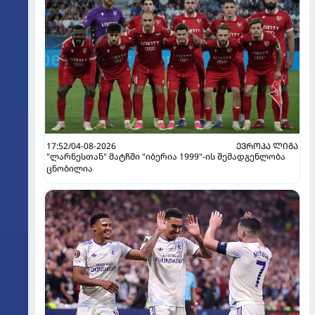
17:52/04-08-2026
ᲔᲕᲠᲝᲞᲐ ᲚᲘᲒᲐ
"ლარნესთან" მატჩში "იბერია 1999"-ის შემადგენლობა
ცნობილია