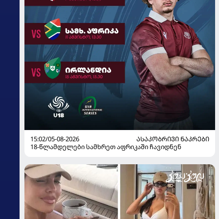
15:02/05-08-2026
ᲐᲡᲐᲙᲝᲑᲠᲘᲕᲘ ᲜᲐᲙᲠᲔᲑᲘ
18-წლამდელები სამხრეთ აფრიკაში ჩავიდნენ