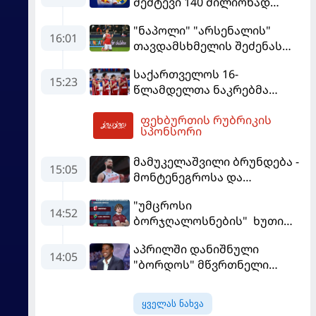
შემტევი 140 მილიონად
შეიძინა
"ნაპოლი" "არსენალის"
16:01
თავდამსხმელის შეძენას
ცდილობს
საქართველოს 16-
15:23
წლამდელთა ნაკრებმა
ევრობასკეტი ისრაელთან
ფეხბურთის რუბრიკის
მარცხით გახსნა
17:10
სპონსორი
მამუკელაშვილი ბრუნდება -
15:05
მონტენეგროსა და
პორტუგალიასთან
"უმცროსი
მატჩებისთვის საქართველო
14:52
ბორჯღალოსნების" ხუთი
მზადებას 15
ლელო ინგლისთან
კალათბურთელით იწყებს
აპრილში დანიშნული
14:05
"ბორდოს" მწვრთნელი
გადააყენეს
ყველას ნახვა