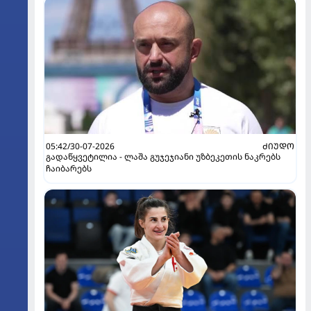
05:42/30-07-2026
ᲫᲘᲣᲓᲝ
გადაწყვეტილია - ლაშა გუჯეჯიანი უზბეკეთის ნაკრებს
ჩაიბარებს