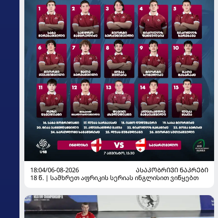
18:04/06-08-2026
ᲐᲡᲐᲙᲝᲑᲠᲘᲕᲘ ᲜᲐᲙᲠᲔᲑᲘ
18 წ. | სამხრეთ აფრიკის სერიას ინგლისით ვიწყებთ