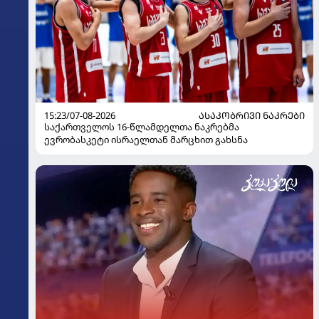
15:23/07-08-2026
ᲐᲡᲐᲙᲝᲑᲠᲘᲕᲘ ᲜᲐᲙᲠᲔᲑᲘ
საქართველოს 16-წლამდელთა ნაკრებმა
ევრობასკეტი ისრაელთან მარცხით გახსნა