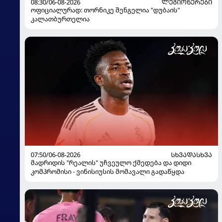
08:30/06-08-2026
ᲚᲔᲒᲘᲝᲜᲔᲠᲔᲑᲘ
ოფიციალურად: თორნიკე შენგელია "დუბაის"
კალათბურთელია
07:50/06-08-2026
ᲡᲮᲕᲐᲓᲐᲡᲮᲕᲐ
მადრიდის "რეალის" უჩვეულო ქმედება და დიდი
კომპრომისი - ვინისიუსის მომავალი გადაწყდა