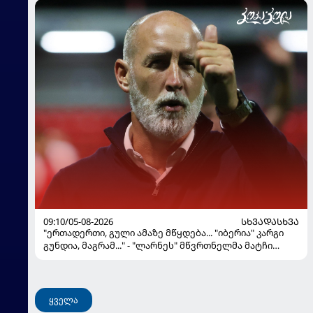
09:10/05-08-2026
ᲡᲮᲕᲐᲓᲐᲡᲮᲕᲐ
"ერთადერთი, გული ამაზე მწყდება... "იბერია" კარგი
გუნდია, მაგრამ..." - "ლარნეს" მწვრთნელმა მატჩი
შეაფასა და თბილისში თავდაჯერებული გუნდი
მოჰყავს
ყველა