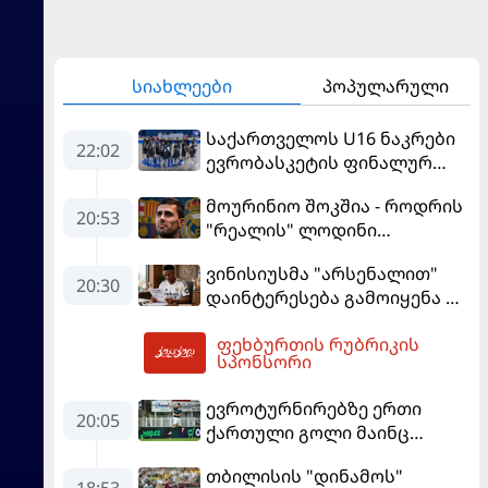
სიახლეები
პოპულარული
საქართველოს U16 ნაკრები
22:02
ევრობასკეტის ფინალურ
ეტაპზე – A დივიზიონში
მოურინიო შოკშია - როდრის
ასპარეზობას იწყებს
20:53
"რეალის" ლოდინი
მობეზრდა და
ვინისიუსმა "არსენალით"
"ბარსელონაში" გადადის
20:30
დაინტერესება გამოიყენა და
"რეალთან" კონტრაქტი
ფეხბურთის რუბრიკის
მომგებიანად გააგრძელა
01:46
სპონსორი
ევროტურნირებზე ერთი
20:05
ქართული გოლი მაინც
გავიდა
თბილისის "დინამოს"
18:53