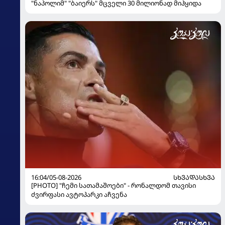
"ნაპოლიმ" "ბაიერს" მცველი 30 მილიონად მიჰყიდა
16:04/05-08-2026
ᲡᲮᲕᲐᲓᲐᲡᲮᲕᲐ
[PHOTO] "ჩემი სათამაშოები" - რონალდომ თავისი
ძვირფასი ავტოპარკი აჩვენა