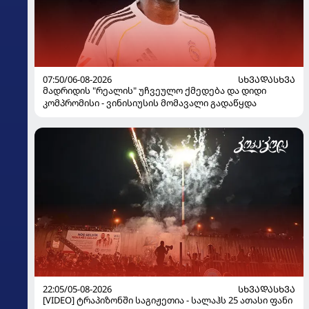
07:50/06-08-2026
ᲡᲮᲕᲐᲓᲐᲡᲮᲕᲐ
მადრიდის "რეალის" უჩვეულო ქმედება და დიდი
კომპრომისი - ვინისიუსის მომავალი გადაწყდა
22:05/05-08-2026
ᲡᲮᲕᲐᲓᲐᲡᲮᲕᲐ
[VIDEO] ტრაპიზონში საგიჟეთია - სალაჰს 25 ათასი ფანი