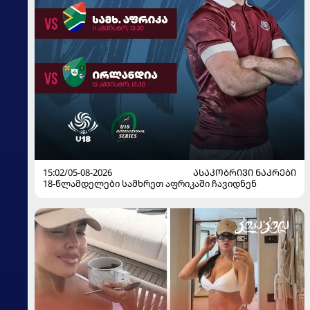
15:02/05-08-2026
ᲐᲡᲐᲙᲝᲑᲠᲘᲕᲘ ᲜᲐᲙᲠᲔᲑᲘ
18-წლამდელები სამხრეთ აფრიკაში ჩავიდნენ