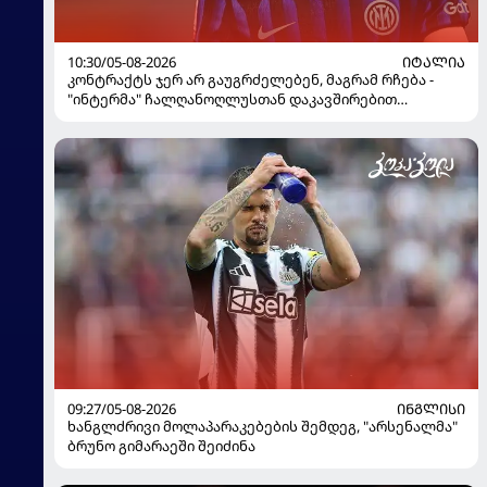
10:30/05-08-2026
ᲘᲢᲐᲚᲘᲐ
კონტრაქტს ჯერ არ გაუგრძელებენ, მაგრამ რჩება -
"ინტერმა" ჩალღანოღლუსთან დაკავშირებით
გადაწყვეტილება მიიღო
09:27/05-08-2026
ᲘᲜᲒᲚᲘᲡᲘ
ხანგლძრივი მოლაპარაკებების შემდეგ, "არსენალმა"
ბრუნო გიმარაეში შეიძინა