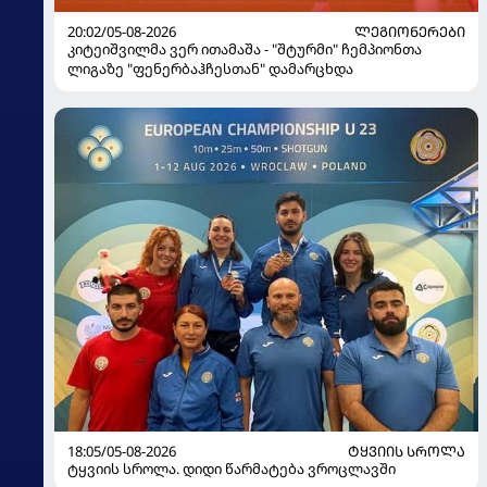
20:02/05-08-2026
ᲚᲔᲒᲘᲝᲜᲔᲠᲔᲑᲘ
კიტეიშვილმა ვერ ითამაშა - "შტურმი" ჩემპიონთა
ლიგაზე "ფენერბაჰჩესთან" დამარცხდა
18:05/05-08-2026
ᲢᲧᲕᲘᲘᲡ ᲡᲠᲝᲚᲐ
ტყვიის სროლა. დიდი წარმატება ვროცლავში