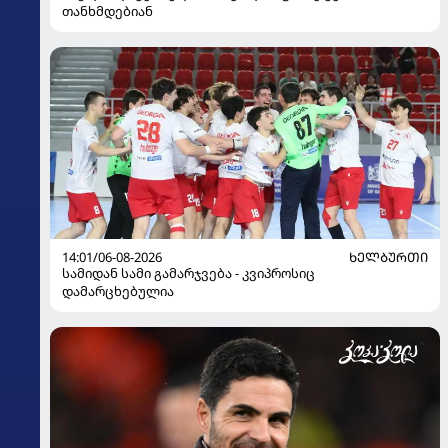
თანხმდებიან
14:01/06-08-2026
ᲮᲔᲚᲑᲣᲠᲗᲘ
სამიდან სამი გამარჯვება - კვიპროსიც
დამარცხებულია