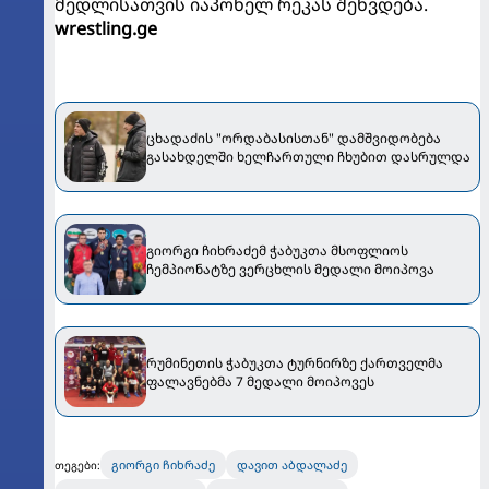
მედლისათვის იაპონელ რეკას შეხვდება.
wrestling.ge
ცხადაძის "ორდაბასისთან" დამშვიდობება
გასახდელში ხელჩართული ჩხუბით დასრულდა
გიორგი ჩიხრაძემ ჭაბუკთა მსოფლიოს
ჩემპიონატზე ვერცხლის მედალი მოიპოვა
რუმინეთის ჭაბუკთა ტურნირზე ქართველმა
ფალავნებმა 7 მედალი მოიპოვეს
გიორგი ჩიხრაძე
დავით აბდალაძე
თეგები: