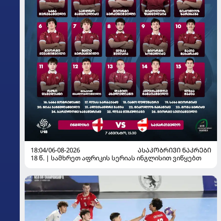
18:04/06-08-2026
ᲐᲡᲐᲙᲝᲑᲠᲘᲕᲘ ᲜᲐᲙᲠᲔᲑᲘ
18 წ. | სამხრეთ აფრიკის სერიას ინგლისით ვიწყებთ