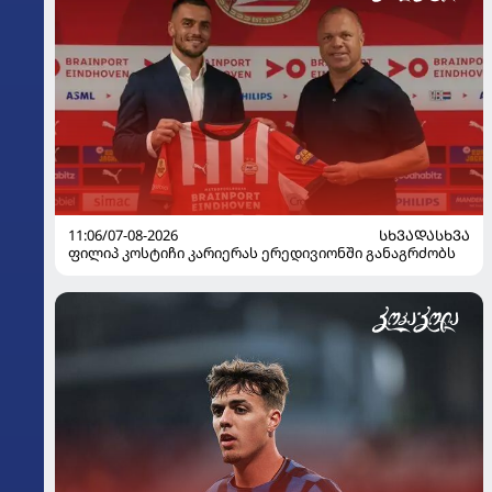
11:06/07-08-2026
ᲡᲮᲕᲐᲓᲐᲡᲮᲕᲐ
ფილიპ კოსტიჩი კარიერას ერედივიონში განაგრძობს