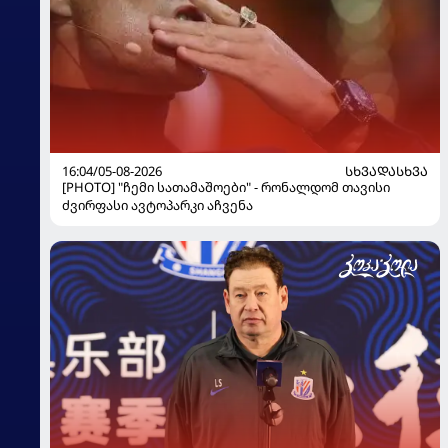
16:04/05-08-2026
ᲡᲮᲕᲐᲓᲐᲡᲮᲕᲐ
[PHOTO] "ჩემი სათამაშოები" - რონალდომ თავისი
ძვირფასი ავტოპარკი აჩვენა