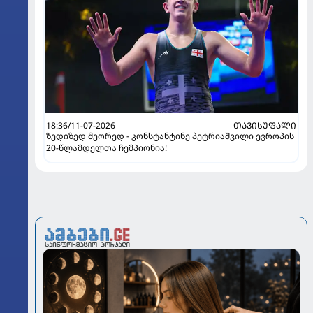
18:36/11-07-2026
ᲗᲐᲕᲘᲡᲣᲤᲐᲚᲘ
ზედიზედ მეორედ - კონსტანტინე პეტრიაშვილი ევროპის
20-წლამდელთა ჩემპიონია!