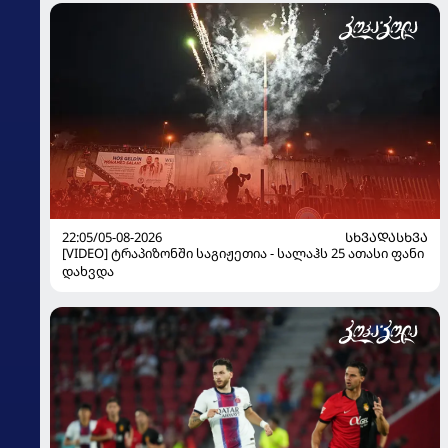
22:05/05-08-2026
ᲡᲮᲕᲐᲓᲐᲡᲮᲕᲐ
[VIDEO] ტრაპიზონში საგიჟეთია - სალაჰს 25 ათასი ფანი
დახვდა